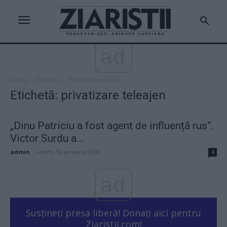
ad
Acasă
Etichete
Privatizare teleajen
Etichetă: privatizare teleajen
„Dinu Patriciu a fost agent de influență rus”.
Victor Surdu a...
admin
-
vineri, 10 ianuarie 2020
4
ad
Susțineți presa liberă! Donați aici pentru
Ziaristii.com!