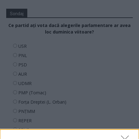
Sondaj
Ce partid ați vota dacă alegerile parlamentare ar avea
loc duminica viitoare?
USR
PNL
PSD
AUR
UDMR
PMP (Tomac)
Forța Dreptei (L. Orban)
PNȚMM
REPER
SENS