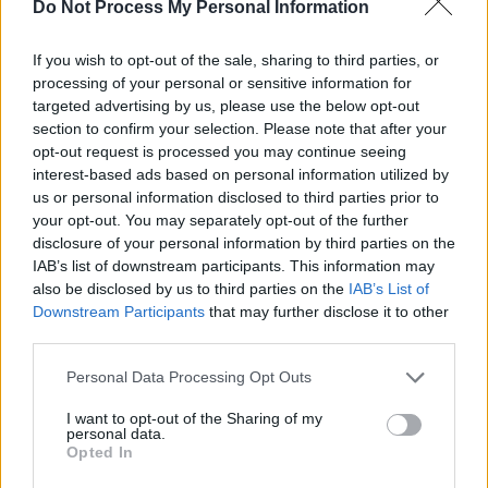
SOS (Șoșoacă)
Do Not Process My Personal Information
POT (Gavrilă)
If you wish to opt-out of the sale, sharing to third parties, or
PACE (Peia)
processing of your personal or sensitive information for
Acțiunea Conservatoare (Târziu)
targeted advertising by us, please use the below opt-out
section to confirm your selection. Please note that after your
PDF (Lazarus)
opt-out request is processed you may continue seeing
PUSL (D. Voiculescu)
interest-based ads based on personal information utilized by
PNȚCD (Pavelescu)
us or personal information disclosed to third parties prior to
your opt-out. You may separately opt-out of the further
PNCR (Terheș)
disclosure of your personal information by third parties on the
Partidul Patrioților (Surugiu)
IAB’s list of downstream participants. This information may
also be disclosed by us to third parties on the
IAB’s List of
FAR (Coarnă)
Downstream Participants
that may further disclose it to other
România pe Primul Loc (Ponta)
third parties.
Altul
Personal Data Processing Opt Outs
I want to opt-out of the Sharing of my
personal data.
Arată rezultatele
Opted In