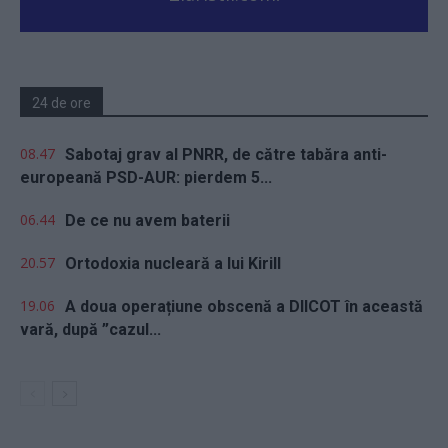
24 de ore
08.47
Sabotaj grav al PNRR, de către tabăra anti-
europeană PSD-AUR: pierdem 5...
06.44
De ce nu avem baterii
20.57
Ortodoxia nucleară a lui Kirill
19.06
A doua operațiune obscenă a DIICOT în această
vară, după ”cazul...