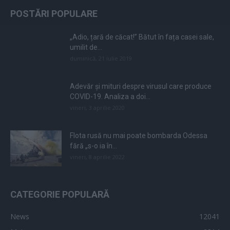
POSTĂRI POPULARE
„Adio, țară de căcat!” Bătut în fața casei sale,
umilit de...
duminică, 21 iulie 2019
Adevăr și mituri despre virusul care produce
COVID-19. Analiza a doi...
vineri, 3 aprilie 2020
Flota rusă nu mai poate bombarda Odessa
fără „s-o ia în...
vineri, 8 aprilie 2022
CATEGORIE POPULARĂ
News
12041