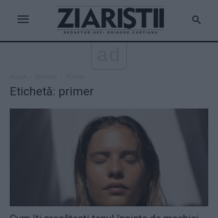
ad
Acasă
Etichete
Primer
Etichetă: primer