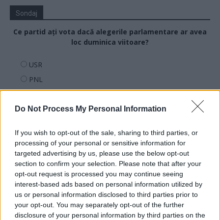
Sondaj
Ce partid ați vota dacă alegerile parlamentare ar avea
loc duminica viitoare?
USR
PNL
PSD
AUR
Do Not Process My Personal Information
UDMR
If you wish to opt-out of the sale, sharing to third parties, or
PMP (Tomac)
processing of your personal or sensitive information for
Forța Dreptei (L. Orban)
targeted advertising by us, please use the below opt-out
section to confirm your selection. Please note that after your
PNȚMM
opt-out request is processed you may continue seeing
REPER
interest-based ads based on personal information utilized by
us or personal information disclosed to third parties prior to
SENS
your opt-out. You may separately opt-out of the further
SOS (Șoșoacă)
disclosure of your personal information by third parties on the