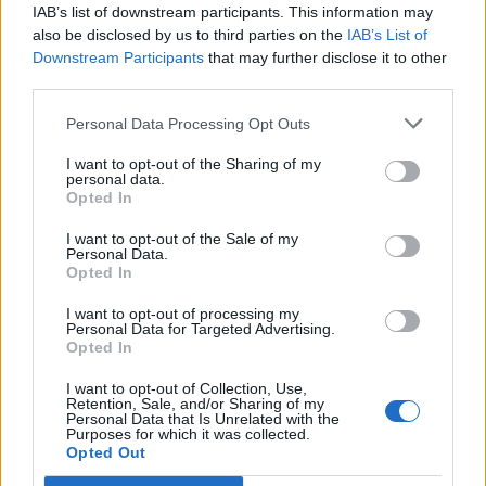
IAB’s list of downstream participants. This information may
POT (Gavrilă)
also be disclosed by us to third parties on the
IAB’s List of
PACE (Peia)
Downstream Participants
that may further disclose it to other
Acțiunea Conservatoare (Târziu)
third parties.
PDF (Lazarus)
Personal Data Processing Opt Outs
PUSL (D. Voiculescu)
I want to opt-out of the Sharing of my
PNȚCD (Pavelescu)
personal data.
Opted In
PNCR (Terheș)
I want to opt-out of the Sale of my
Partidul Patrioților (Surugiu)
Personal Data.
Opted In
FAR (Coarnă)
România pe Primul Loc (Ponta)
I want to opt-out of processing my
Personal Data for Targeted Advertising.
Altul
Opted In
I want to opt-out of Collection, Use,
Retention, Sale, and/or Sharing of my
Personal Data that Is Unrelated with the
Arată rezultatele
Purposes for which it was collected.
Opted Out
Arhiva sondajelor