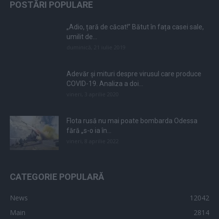
POSTĂRI POPULARE
„Adio, țară de căcat!” Bătut în fața casei sale,
umilit de...
duminică, 21 iulie 2019
Adevăr și mituri despre virusul care produce
COVID-19. Analiza a doi...
vineri, 3 aprilie 2020
Flota rusă nu mai poate bombarda Odessa
fără „s-o ia în...
vineri, 8 aprilie 2022
CATEGORIE POPULARĂ
News
12042
Main
2814