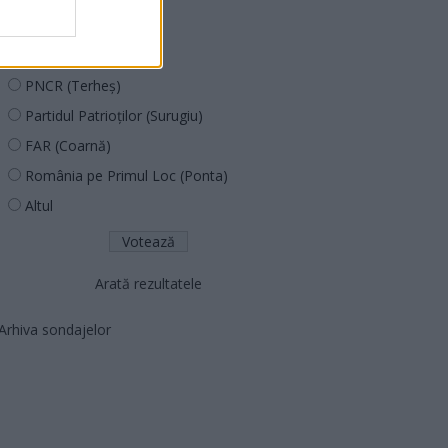
PUSL (D. Voiculescu)
PNȚCD (Pavelescu)
PNCR (Terheș)
Partidul Patrioților (Surugiu)
FAR (Coarnă)
România pe Primul Loc (Ponta)
Altul
Arată rezultatele
Arhiva sondajelor