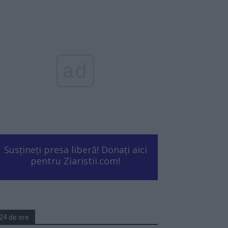
ad
Susțineți presa liberă! Donați aici
pentru Ziaristii.com!
24 de ore