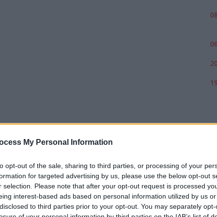
08
06
20
19
ocess My Personal Information
to opt-out of the sale, sharing to third parties, or processing of your per
formation for targeted advertising by us, please use the below opt-out s
r selection. Please note that after your opt-out request is processed y
eing interest-based ads based on personal information utilized by us or
p
disclosed to third parties prior to your opt-out. You may separately opt-
losure of your personal information by third parties on the IAB’s list of