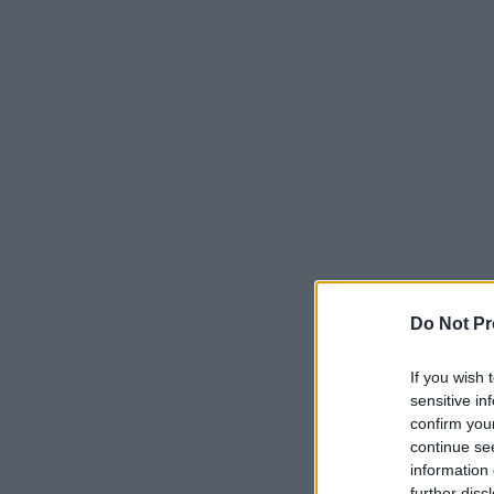
Do Not Pr
If you wish 
sensitive in
confirm you
continue se
information 
further disc