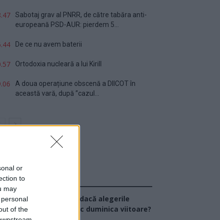
.47
Sabotaj grav al PNRR, de către tabăra anti-
europeană PSD-AUR: pierdem 5...
.44
De ce nu avem baterii
.57
Ortodoxia nucleară a lui Kirill
.06
A doua operațiune obscenă a DIICOT în
această vară, după ”cazul...
sonal or
ection to
Sondaj
ou may
Ce partid ați vota dacă alegerile
 personal
arlamentare ar avea loc duminica viitoare?
out of the
 downstream