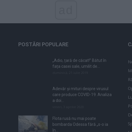
ad
POSTĂRI POPULARE
C
„Adio, țară de căcat!” Bătut în
N
fața casei sale, umilit de...
M
duminică, 21 iulie 2019
Ră
Op
Adevăr și mituri despre virusul
care produce COVID-19. Analiza
L
a doi...
Po
vineri, 3 aprilie 2020
De
Flota rusă nu mai poate
Sp
bombarda Odessa fără „s-o ia
în...