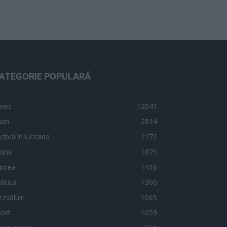
ATEGORIE POPULARĂ
ews
12041
ain
2814
zboi în Ucraina
2172
inii
1875
umea
1416
litică
1300
zvăluiri
1065
ort
1053