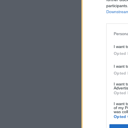
participants
Downstream 
Persona
I want t
Opted 
I want t
Opted 
I want 
Advertis
Opted 
I want t
of my P
was col
Opted 