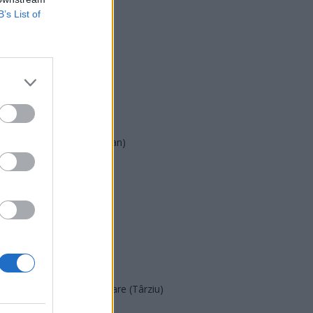
B’s List of
USR
PNL
PSD
AUR
UDMR
PMP (Tomac)
Forța Dreptei (L. Orban)
PNȚMM
REPER
SENS
SOS (Șoșoacă)
POT (Gavrilă)
PACE (Peia)
Acțiunea Conservatoare (Târziu)
PDF (Lazarus)