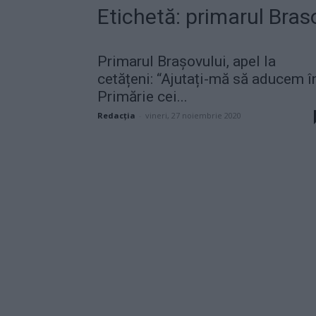
Etichetă: primarul Bras
Primarul Brașovului, apel la
cetățeni: “Ajutați-mă să aducem î
Primărie cei...
Redacţia
-
vineri, 27 noiembrie 2020