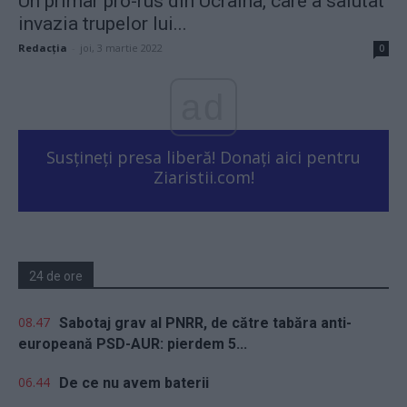
Un primar pro-rus din Ucraina, care a salutat
invazia trupelor lui...
Redacţia
-
joi, 3 martie 2022
0
ad
Susțineți presa liberă! Donați aici pentru
Ziaristii.com!
24 de ore
08.47
Sabotaj grav al PNRR, de către tabăra anti-
europeană PSD-AUR: pierdem 5...
06.44
De ce nu avem baterii