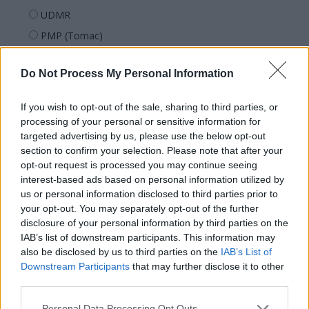
UDMR
PMP (Tomac)
Forța Dreptei (L. Orban)
Do Not Process My Personal Information
PNȚMM
REPER
If you wish to opt-out of the sale, sharing to third parties, or
SENS
processing of your personal or sensitive information for
targeted advertising by us, please use the below opt-out
SOS (Șoșoacă)
section to confirm your selection. Please note that after your
POT (Gavrilă)
opt-out request is processed you may continue seeing
interest-based ads based on personal information utilized by
PACE (Peia)
us or personal information disclosed to third parties prior to
Acțiunea Conservatoare (Târziu)
your opt-out. You may separately opt-out of the further
PDF (Lazarus)
disclosure of your personal information by third parties on the
IAB’s list of downstream participants. This information may
PUSL (D. Voiculescu)
also be disclosed by us to third parties on the
IAB’s List of
PNȚCD (Pavelescu)
Downstream Participants
that may further disclose it to other
third parties.
PNCR (Terheș)
Partidul Patrioților (Surugiu)
Personal Data Processing Opt Outs