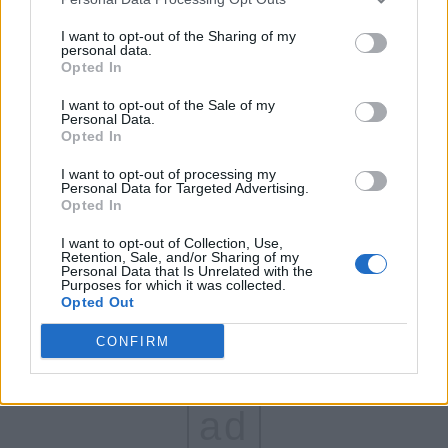
FAR (Coarnă)
I want to opt-out of the Sharing of my
personal data.
România pe Primul Loc (Ponta)
Opted In
Altul
I want to opt-out of the Sale of my
Personal Data.
Opted In
Arată rezultatele
I want to opt-out of processing my
Personal Data for Targeted Advertising.
Opted In
Arhiva sondajelor
I want to opt-out of Collection, Use,
Retention, Sale, and/or Sharing of my
Personal Data that Is Unrelated with the
Purposes for which it was collected.
Opted Out
CONFIRM
ad