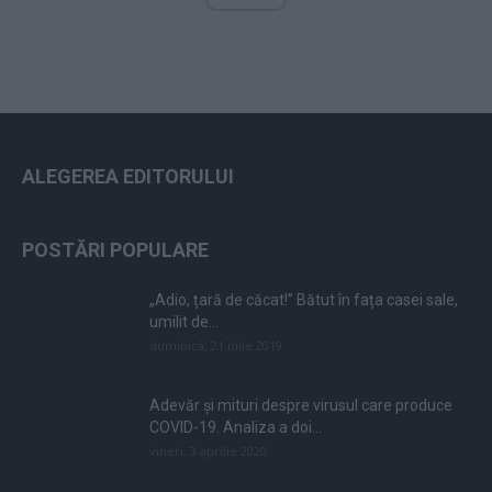
ALEGEREA EDITORULUI
POSTĂRI POPULARE
„Adio, țară de căcat!” Bătut în fața casei sale,
umilit de...
duminică, 21 iulie 2019
Adevăr și mituri despre virusul care produce
COVID-19. Analiza a doi...
vineri, 3 aprilie 2020