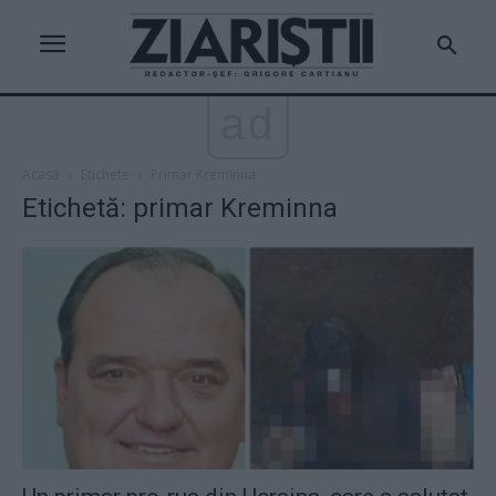
ad
Acasă
Etichete
Primar Kreminna
Etichetă: primar Kreminna