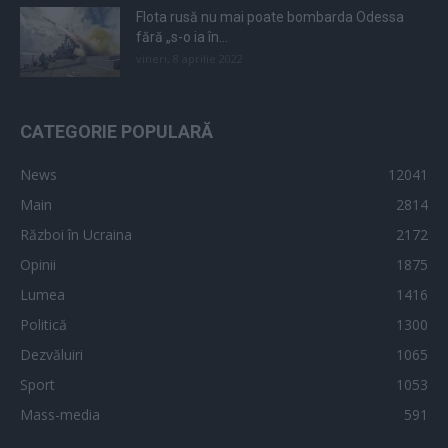
Flota rusă nu mai poate bombarda Odessa
fără „s-o ia în...
vineri, 8 aprilie 2022
CATEGORIE POPULARĂ
News
12041
Main
2814
Război în Ucraina
2172
Opinii
1875
Lumea
1416
Politică
1300
Dezvăluiri
1065
Sport
1053
Mass-media
591