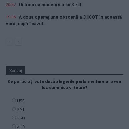
20.57
Ortodoxia nucleară a lui Kirill
19.06
A doua operațiune obscenă a DIICOT în această
vară, după ”cazul...
Sondaj
Ce partid ați vota dacă alegerile parlamentare ar avea
loc duminica viitoare?
USR
PNL
PSD
AUR