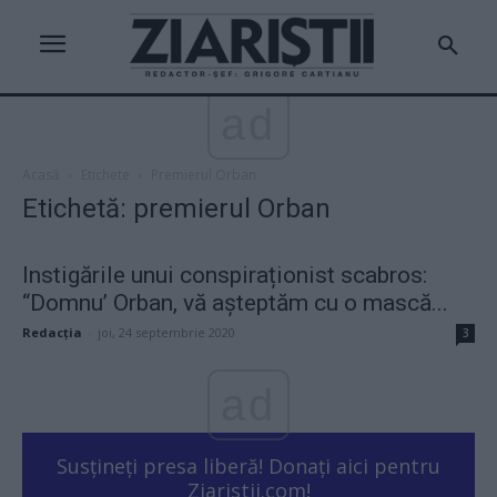
ad
Acasă
Etichete
Premierul Orban
Etichetă: premierul Orban
Instigările unui conspiraționist scabros:
“Domnu’ Orban, vă așteptăm cu o mască...
Redacţia
-
joi, 24 septembrie 2020
3
ad
Susțineți presa liberă! Donați aici pentru
Ziaristii.com!