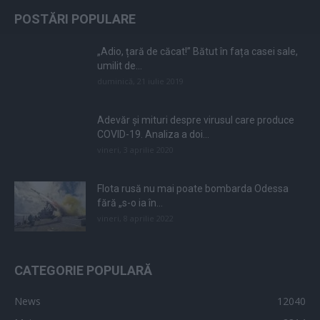
POSTĂRI POPULARE
„Adio, țară de căcat!” Bătut în fața casei sale,
umilit de...
duminică, 21 iulie 2019
Adevăr și mituri despre virusul care produce
COVID-19. Analiza a doi...
vineri, 3 aprilie 2020
Flota rusă nu mai poate bombarda Odessa
fără „s-o ia în...
vineri, 8 aprilie 2022
CATEGORIE POPULARĂ
News
12040