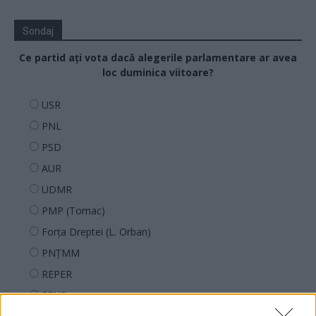
Sondaj
Ce partid ați vota dacă alegerile parlamentare ar avea
loc duminica viitoare?
USR
PNL
PSD
AUR
UDMR
PMP (Tomac)
Forța Dreptei (L. Orban)
PNȚMM
REPER
SENS