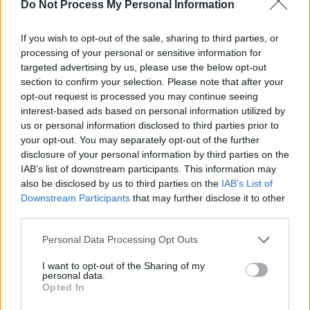
SOS (Șoșoacă)
Do Not Process My Personal Information
POT (Gavrilă)
If you wish to opt-out of the sale, sharing to third parties, or
PACE (Peia)
processing of your personal or sensitive information for
Acțiunea Conservatoare (Târziu)
targeted advertising by us, please use the below opt-out
section to confirm your selection. Please note that after your
PDF (Lazarus)
opt-out request is processed you may continue seeing
PUSL (D. Voiculescu)
interest-based ads based on personal information utilized by
PNȚCD (Pavelescu)
us or personal information disclosed to third parties prior to
your opt-out. You may separately opt-out of the further
PNCR (Terheș)
disclosure of your personal information by third parties on the
Partidul Patrioților (Surugiu)
IAB’s list of downstream participants. This information may
also be disclosed by us to third parties on the
IAB’s List of
FAR (Coarnă)
Downstream Participants
that may further disclose it to other
România pe Primul Loc (Ponta)
third parties.
Altul
Personal Data Processing Opt Outs
I want to opt-out of the Sharing of my
personal data.
Arată rezultatele
Opted In