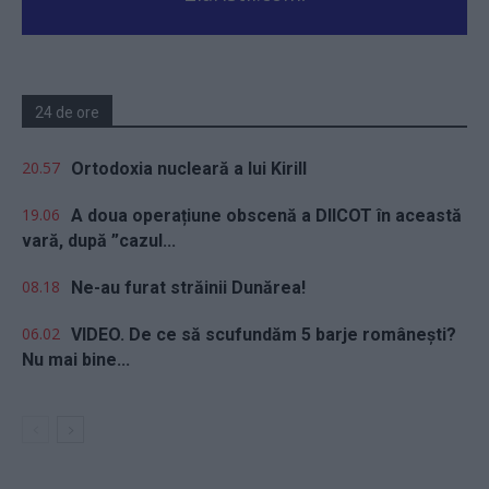
24 de ore
20.57
Ortodoxia nucleară a lui Kirill
19.06
A doua operațiune obscenă a DIICOT în această
vară, după ”cazul...
08.18
Ne-au furat străinii Dunărea!
06.02
VIDEO. De ce să scufundăm 5 barje românești?
Nu mai bine...