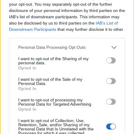
REPER
your opt-out. You may separately opt-out of the further
disclosure of your personal information by third parties on the
SENS
IAB’s list of downstream participants. This information may
SOS (Șoșoacă)
also be disclosed by us to third parties on the
IAB’s List of
Downstream Participants
that may further disclose it to other
POT (Gavrilă)
third parties.
PACE (Peia)
Personal Data Processing Opt Outs
Acțiunea Conservatoare (Târziu)
PDF (Lazarus)
I want to opt-out of the Sharing of my
personal data.
PUSL (D. Voiculescu)
Opted In
PNȚCD (Pavelescu)
I want to opt-out of the Sale of my
Personal Data.
PNCR (Terheș)
Opted In
Partidul Patrioților (Surugiu)
I want to opt-out of processing my
FAR (Coarnă)
Personal Data for Targeted Advertising.
Opted In
România pe Primul Loc (Ponta)
Altul
I want to opt-out of Collection, Use,
Retention, Sale, and/or Sharing of my
Personal Data that Is Unrelated with the
Purposes for which it was collected.