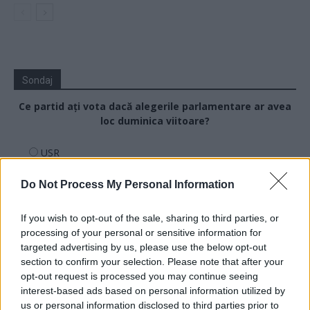
Sondaj
Ce partid ați vota dacă alegerile parlamentare ar avea
loc duminica viitoare?
USR
PNL
Do Not Process My Personal Information
PSD
AUR
If you wish to opt-out of the sale, sharing to third parties, or
processing of your personal or sensitive information for
UDMR
targeted advertising by us, please use the below opt-out
PMP (Tomac)
section to confirm your selection. Please note that after your
opt-out request is processed you may continue seeing
Forța Dreptei (L. Orban)
interest-based ads based on personal information utilized by
PNȚMM
us or personal information disclosed to third parties prior to