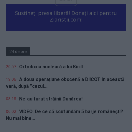
Susțineți presa liberă! Donați aici pentru
Ziaristii.com!
24 de ore
20.57
Ortodoxia nucleară a lui Kirill
19.06
A doua operațiune obscenă a DIICOT în această
vară, după ”cazul...
08.18
Ne-au furat străinii Dunărea!
06.02
VIDEO. De ce să scufundăm 5 barje românești?
Nu mai bine...