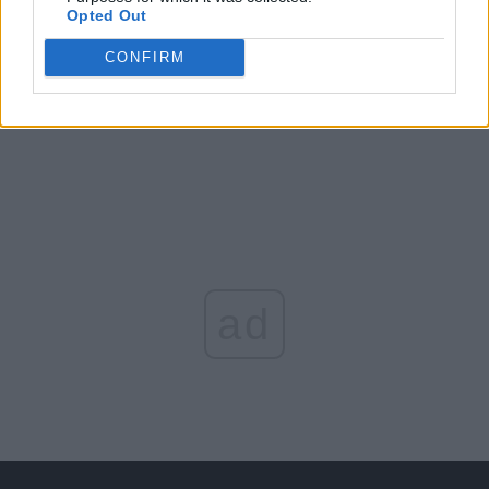
Opted Out
Arată rezultatele
CONFIRM
Arhiva sondajelor
ad