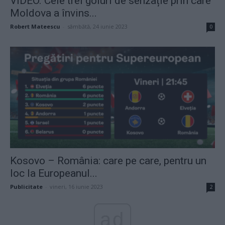
VIDEO. Cele trei goluri de senzație prin care
Moldova a învins...
Robert Mateescu
-
sâmbătă, 24 iunie 2023
0
Kosovo – România: care pe care, pentru un
loc la Europeanul...
Publicitate
-
vineri, 16 iunie 2023
2
ad