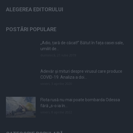
ALEGEREA EDITORULUI
POSTĂRI POPULARE
„Adio, țară de căcat!” Bătut în fața casei sale,
umilit de...
duminică, 21 iulie 2019
Adevăr și mituri despre virusul care produce
COVID-19. Analiza a doi...
vineri, 3 aprilie 2020
Flota rusă nu mai poate bombarda Odessa
fără „s-o ia în...
vineri, 8 aprilie 2022