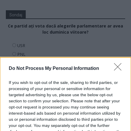
Sondaj
Ce partid ați vota dacă alegerile parlamentare ar avea
loc duminica viitoare?
USR
PNL
PSD
Do Not Process My Personal Information
AUR
UDMR
If you wish to opt-out of the sale, sharing to third parties, or
processing of your personal or sensitive information for
PMP (Tomac)
targeted advertising by us, please use the below opt-out
Forța Dreptei (L. Orban)
section to confirm your selection. Please note that after your
PNȚMM
opt-out request is processed you may continue seeing
interest-based ads based on personal information utilized by
REPER
us or personal information disclosed to third parties prior to
SENS
your opt-out. You may separately opt-out of the further