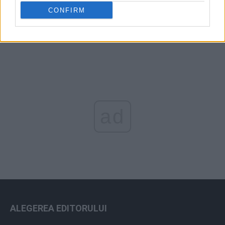
Arhiva sondajelor
CONFIRM
ad
ALEGEREA EDITORULUI