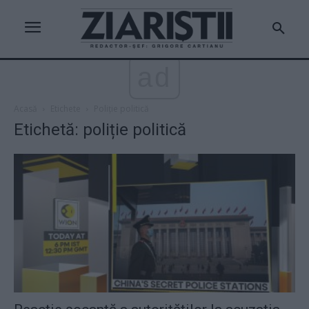
ad
Acasă
Etichete
Poliție politică
Etichetă: poliție politică