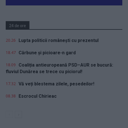
24 de ore
20.26
Lupta politicii românești cu prezentul
18.47
Cărbune și picioare-n gard
18.09
Coaliția antieuropeană PSD–AUR se bucură:
fluviul Dunărea se trece cu piciorul!
17.32
Vă veți blestema zilele, pesedeilor!
08.38
Escrocul Chirieac