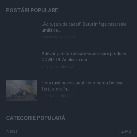
POSTĂRI POPULARE
„Adio, țară de căcat!” Bătut în fața casei sale,
umilit de...
duminică, 21 iulie 2019
Adevăr și mituri despre virusul care produce
COVID-19. Analiza a doi...
vineri, 3 aprilie 2020
Flota rusă nu mai poate bombarda Odessa
fără „s-o ia în...
vineri, 8 aprilie 2022
CATEGORIE POPULARĂ
News
12042