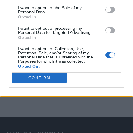
Arată rezultatele
I want to opt-out of the Sale of my
Personal Data.
Arhiva sondajelor
Opted In
I want to opt-out of processing my
Personal Data for Targeted Advertising.
Opted In
I want to opt-out of Collection, Use,
Retention, Sale, and/or Sharing of my
Personal Data that Is Unrelated with the
Purposes for which it was collected.
Opted Out
ad
CONFIRM