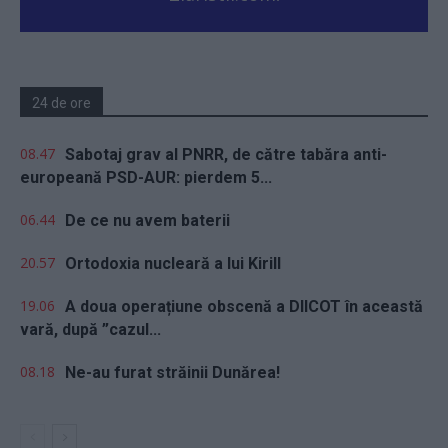
24 de ore
08.47
Sabotaj grav al PNRR, de către tabăra anti-
europeană PSD-AUR: pierdem 5...
06.44
De ce nu avem baterii
20.57
Ortodoxia nucleară a lui Kirill
19.06
A doua operațiune obscenă a DIICOT în această
vară, după ”cazul...
08.18
Ne-au furat străinii Dunărea!