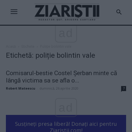
ad
Acasă
Etichete
Poliție bolintin vale
Etichetă: poliție bolintin vale
Comisarul-bestie Costel Șerban minte că
lângă victima sa se afla o...
Robert Mateescu
-
duminică, 26 aprilie 2020
7
ad
Susțineți presa liberă! Donați aici pentru
Ziaristii.com!