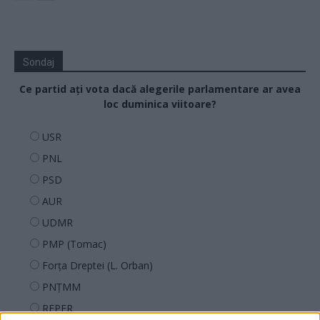
Sondaj
Ce partid ați vota dacă alegerile parlamentare ar avea
loc duminica viitoare?
USR
PNL
PSD
AUR
UDMR
PMP (Tomac)
Forța Dreptei (L. Orban)
PNȚMM
REPER