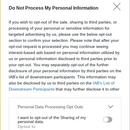
SENS
Do Not Process My Personal Information
SOS (Șoșoacă)
POT (Gavrilă)
If you wish to opt-out of the sale, sharing to third parties, or
processing of your personal or sensitive information for
PACE (Peia)
targeted advertising by us, please use the below opt-out
Acțiunea Conservatoare (Târziu)
section to confirm your selection. Please note that after your
opt-out request is processed you may continue seeing
PDF (Lazarus)
interest-based ads based on personal information utilized by
PUSL (D. Voiculescu)
us or personal information disclosed to third parties prior to
PNȚCD (Pavelescu)
your opt-out. You may separately opt-out of the further
disclosure of your personal information by third parties on the
PNCR (Terheș)
IAB’s list of downstream participants. This information may
Partidul Patrioților (Surugiu)
also be disclosed by us to third parties on the
IAB’s List of
Downstream Participants
that may further disclose it to other
FAR (Coarnă)
third parties.
România pe Primul Loc (Ponta)
Personal Data Processing Opt Outs
Altul
I want to opt-out of the Sharing of my
personal data.
Opted In