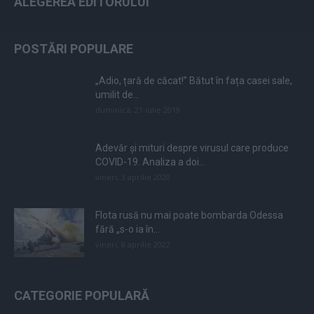
ALEGEREA EDITORULUI
POSTĂRI POPULARE
„Adio, țară de căcat!” Bătut în fața casei sale,
umilit de...
duminică, 21 iulie 2019
Adevăr și mituri despre virusul care produce
COVID-19. Analiza a doi...
vineri, 3 aprilie 2020
Flota rusă nu mai poate bombarda Odessa
fără „s-o ia în...
vineri, 8 aprilie 2022
CATEGORIE POPULARĂ