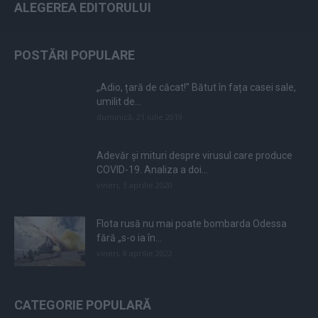
ALEGEREA EDITORULUI
POSTĂRI POPULARE
„Adio, țară de căcat!” Bătut în fața casei sale,
umilit de...
duminică, 21 iulie 2019
Adevăr și mituri despre virusul care produce
COVID-19. Analiza a doi...
vineri, 3 aprilie 2020
Flota rusă nu mai poate bombarda Odessa
fără „s-o ia în...
vineri, 8 aprilie 2022
CATEGORIE POPULARĂ