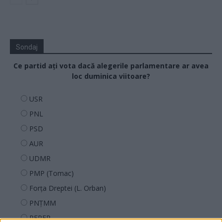
Sondaj
Ce partid ați vota dacă alegerile parlamentare ar avea
loc duminica viitoare?
USR
PNL
PSD
AUR
UDMR
PMP (Tomac)
Forța Dreptei (L. Orban)
PNȚMM
REPER