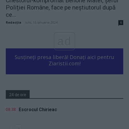
Chestorul-kompromat Benone Matei, șeful
Poliției Române, face pe neștiutorul după
ce...
Redacţia
-
luni, 15 ianuarie 2024
6
ad
Susțineți presa liberă! Donați aici pentru
Ziaristii.com!
24 de ore
08.38
Escrocul Chirieac