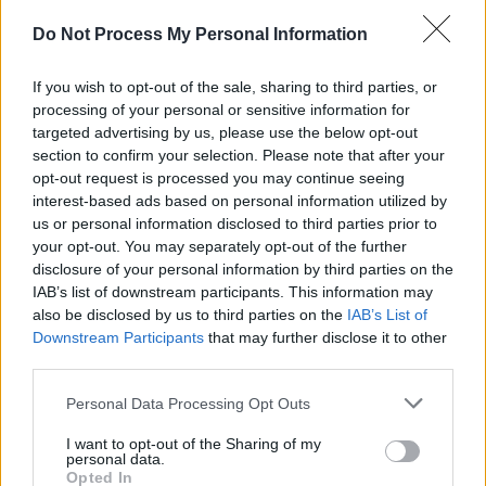
SENS
Do Not Process My Personal Information
SOS (Șoșoacă)
If you wish to opt-out of the sale, sharing to third parties, or
POT (Gavrilă)
processing of your personal or sensitive information for
PACE (Peia)
targeted advertising by us, please use the below opt-out
Acțiunea Conservatoare (Târziu)
section to confirm your selection. Please note that after your
opt-out request is processed you may continue seeing
PDF (Lazarus)
interest-based ads based on personal information utilized by
PUSL (D. Voiculescu)
us or personal information disclosed to third parties prior to
your opt-out. You may separately opt-out of the further
PNȚCD (Pavelescu)
disclosure of your personal information by third parties on the
PNCR (Terheș)
IAB’s list of downstream participants. This information may
also be disclosed by us to third parties on the
IAB’s List of
Partidul Patrioților (Surugiu)
Downstream Participants
that may further disclose it to other
FAR (Coarnă)
third parties.
România pe Primul Loc (Ponta)
Personal Data Processing Opt Outs
Altul
I want to opt-out of the Sharing of my
personal data.
Opted In