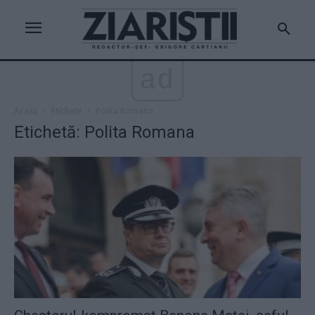
ad
Acasă
Etichete
Polita Romana
Etichetă: Polita Romana