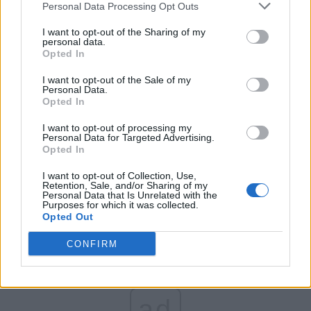
Personal Data Processing Opt Outs
Partidul Patrioților (Surugiu)
FAR (Coarnă)
I want to opt-out of the Sharing of my
personal data.
România pe Primul Loc (Ponta)
Opted In
Altul
I want to opt-out of the Sale of my
Personal Data.
Opted In
Arată rezultatele
I want to opt-out of processing my
Personal Data for Targeted Advertising.
Opted In
Arhiva sondajelor
I want to opt-out of Collection, Use,
Retention, Sale, and/or Sharing of my
Personal Data that Is Unrelated with the
Purposes for which it was collected.
Opted Out
CONFIRM
ad