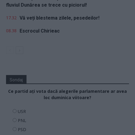
fluviul Dunărea se trece cu piciorul!
17.32
Vă veți blestema zilele, pesedeilor!
08.38
Escrocul Chirieac
Sondaj
Ce partid ați vota dacă alegerile parlamentare ar avea
loc duminica viitoare?
USR
PNL
PSD