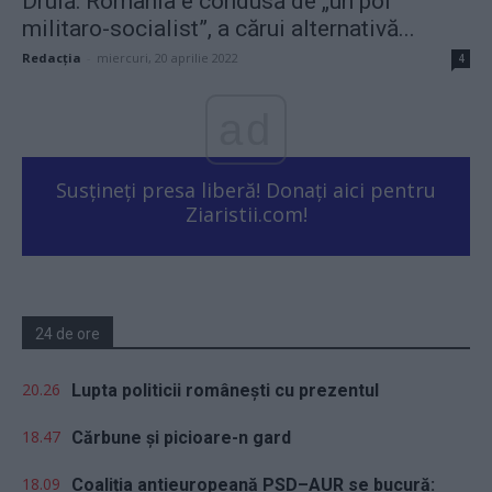
Drulă: România e condusă de „un pol
militaro-socialist”, a cărui alternativă...
Redacţia
-
miercuri, 20 aprilie 2022
4
ad
Susțineți presa liberă! Donați aici pentru
Ziaristii.com!
24 de ore
20.26
Lupta politicii românești cu prezentul
18.47
Cărbune și picioare-n gard
18.09
Coaliția antieuropeană PSD–AUR se bucură: