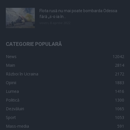
Flota rusă nu mai poate bombarda Odessa
fără „s-o ia în...
vineri, 8 aprilie 2022
CATEGORIE POPULARĂ
News
12042
Main
2814
Război în Ucraina
2172
Opinii
1883
Lumea
1416
Politică
1300
Dezvăluiri
1065
Sport
1053
Mass-media
591