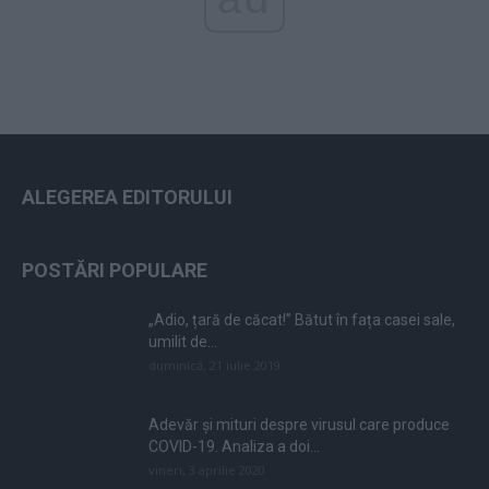
ALEGEREA EDITORULUI
POSTĂRI POPULARE
„Adio, țară de căcat!” Bătut în fața casei sale,
umilit de...
duminică, 21 iulie 2019
Adevăr și mituri despre virusul care produce
COVID-19. Analiza a doi...
vineri, 3 aprilie 2020