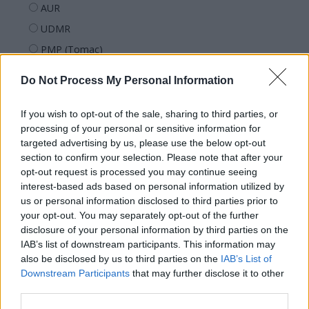
AUR
UDMR
PMP (Tomac)
Forța Dreptei (L. Orban)
Do Not Process My Personal Information
PNȚMM
REPER
If you wish to opt-out of the sale, sharing to third parties, or
processing of your personal or sensitive information for
SENS
targeted advertising by us, please use the below opt-out
SOS (Șoșoacă)
section to confirm your selection. Please note that after your
opt-out request is processed you may continue seeing
POT (Gavrilă)
interest-based ads based on personal information utilized by
PACE (Peia)
us or personal information disclosed to third parties prior to
Acțiunea Conservatoare (Târziu)
your opt-out. You may separately opt-out of the further
disclosure of your personal information by third parties on the
PDF (Lazarus)
IAB’s list of downstream participants. This information may
PUSL (D. Voiculescu)
also be disclosed by us to third parties on the
IAB’s List of
Downstream Participants
that may further disclose it to other
PNȚCD (Pavelescu)
third parties.
PNCR (Terheș)