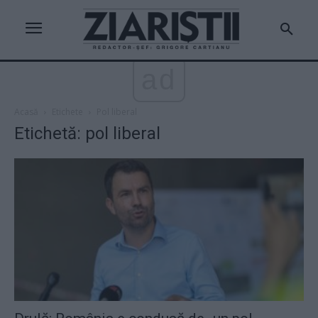
ad
Acasă
Etichete
Pol liberal
Etichetă: pol liberal