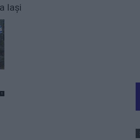
a Iași
1