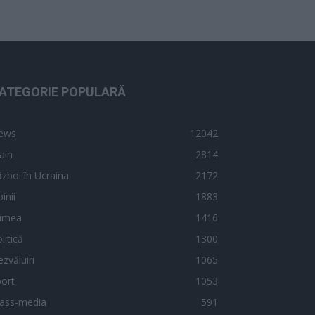
ATEGORIE POPULARĂ
ews
12042
ain
2814
zboi în Ucraina
2172
inii
1883
umea
1416
litică
1300
zvăluiri
1065
ort
1053
ass-media
591