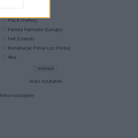
PUSL (D. Voiculescu)
PNȚCD (Pavelescu)
PNCR (Terheș)
Partidul Patrioților (Surugiu)
FAR (Coarnă)
România pe Primul Loc (Ponta)
Altul
Arată rezultatele
Arhiva sondajelor