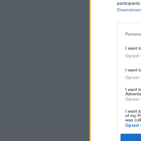
participants
Downstream 
Persona
I want t
Opted 
I want t
Opted 
I want 
Advertis
Opted 
I want t
of my P
was col
Opted 