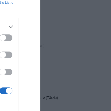
USR
B’s List of
PNL
PSD
AUR
UDMR
PMP (Tomac)
Forța Dreptei (L. Orban)
PNȚMM
REPER
SENS
SOS (Șoșoacă)
POT (Gavrilă)
PACE (Peia)
Acțiunea Conservatoare (Târziu)
PDF (Lazarus)