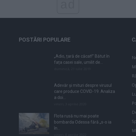
ad
POSTĂRI POPULARE
C
„Adio, țară de căcat!” Bătut în
N
fața casei sale, umilit de...
M
duminică, 21 iulie 2019
Ră
Op
Adevăr și mituri despre virusul
care produce COVID-19. Analiza
L
a doi...
Po
vineri, 3 aprilie 2020
De
Flota rusă nu mai poate
Sp
bombarda Odessa fără „s-o ia
în...
M
vineri, 8 aprilie 2022