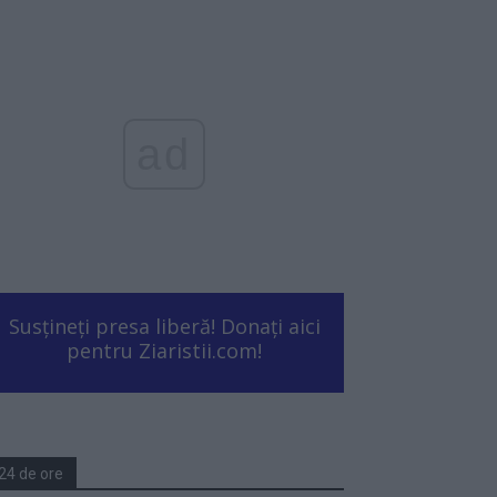
ad
Susțineți presa liberă! Donați aici
pentru Ziaristii.com!
24 de ore