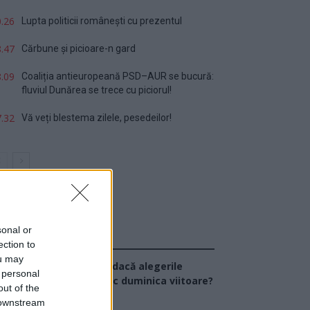
.26
Lupta politicii românești cu prezentul
.47
Cărbune și picioare-n gard
.09
Coaliția antieuropeană PSD–AUR se bucură:
fluviul Dunărea se trece cu piciorul!
.32
Vă veți blestema zilele, pesedeilor!
sonal or
Sondaj
ection to
ou may
Ce partid ați vota dacă alegerile
 personal
arlamentare ar avea loc duminica viitoare?
out of the
 downstream