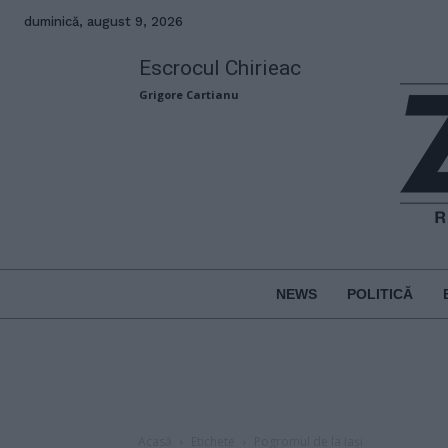
duminică, august 9, 2026
Escrocul Chirieac
Grigore Cartianu
NEWS
POLITICĂ
Acasă
Etichete
Pogromul de la Iași