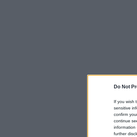
Do Not Pr
If you wish 
sensitive in
confirm you
continue se
information 
further disc