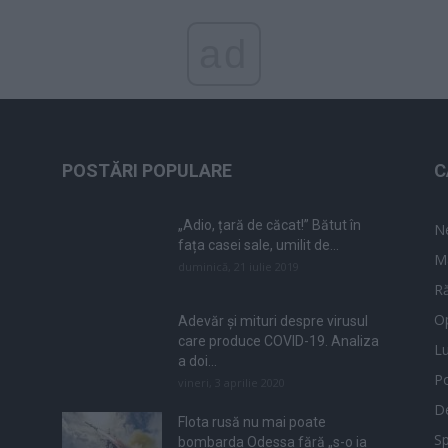
ad
POSTĂRI POPULARE
C
„Adio, țară de căcat!” Bătut în
N
fața casei sale, umilit de...
M
duminică, 21 iulie 2019
Ră
Op
Adevăr și mituri despre virusul
care produce COVID-19. Analiza
L
a doi...
Po
vineri, 3 aprilie 2020
De
Flota rusă nu mai poate
Sp
bombarda Odessa fără „s-o ia