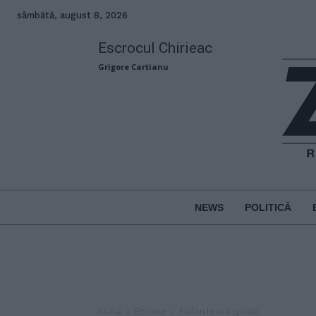
sâmbătă, august 8, 2026
Escrocul Chirieac
Grigore Cartianu
NEWS
POLITICĂ
Acasă
Etichete
Plafon hrana spitale