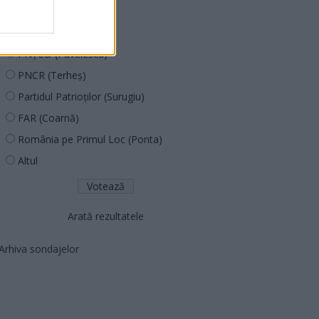
PDF (Lazarus)
PUSL (D. Voiculescu)
PNȚCD (Pavelescu)
PNCR (Terheș)
Partidul Patrioților (Surugiu)
FAR (Coarnă)
România pe Primul Loc (Ponta)
Altul
Arată rezultatele
Arhiva sondajelor