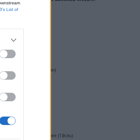
 downstream
B’s List of
USR
PNL
PSD
AUR
UDMR
PMP (Tomac)
Forța Dreptei (L. Orban)
PNȚMM
REPER
SENS
SOS (Șoșoacă)
POT (Gavrilă)
PACE (Peia)
Acțiunea Conservatoare (Târziu)