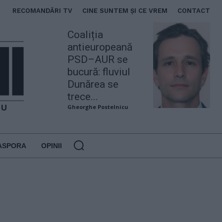
RECOMANDĂRI TV
CINE SUNTEM ȘI CE VREM
CONTACT
Coaliția
antieuropeană
PSD–AUR se
bucură: fluviul
Dunărea se
trece...
Gheorghe Postelnicu
ASPORA
OPINII