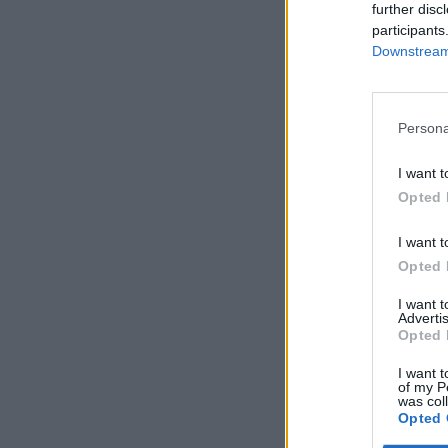
further disc
participants
Downstream 
Persona
I want t
Opted 
I want t
Opted 
I want 
Advertis
Opted 
I want t
of my P
was col
Opted 