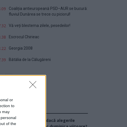
.09
Coaliția antieuropeană PSD–AUR se bucură:
fluviul Dunărea se trece cu piciorul!
.32
Vă veți blestema zilele, pesedeilor!
.38
Escrocul Chirieac
.22
Georgia 2008
.39
Bătălia de la Călugăreni
sonal or
ection to
Sondaj
ou may
 personal
Ce partid ați vota dacă alegerile
out of the
arlamentare ar avea loc duminica viitoare?