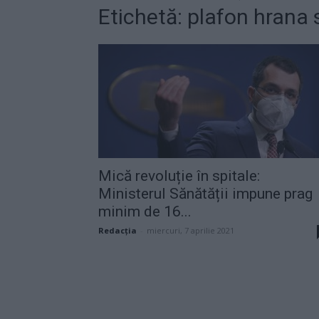
Etichetă: plafon hrana 
Mică revoluție în spitale:
Ministerul Sănătății impune prag
minim de 16...
Redacţia
-
miercuri, 7 aprilie 2021