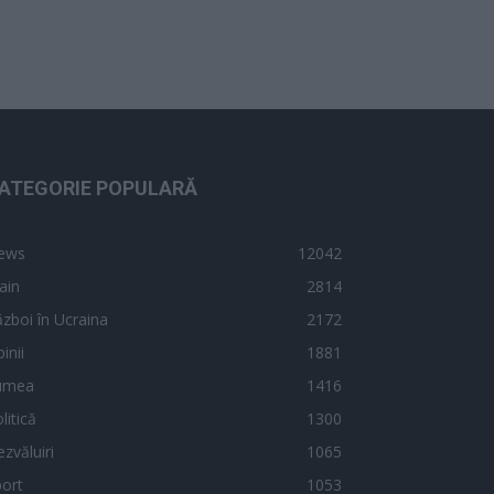
ATEGORIE POPULARĂ
ews
12042
ain
2814
zboi în Ucraina
2172
inii
1881
umea
1416
litică
1300
zvăluiri
1065
ort
1053