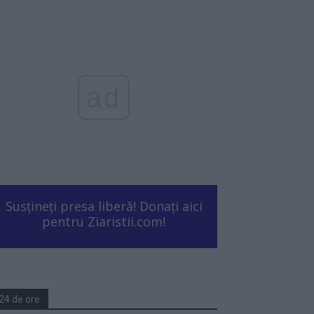
ad
Susțineți presa liberă! Donați aici
pentru Ziaristii.com!
24 de ore