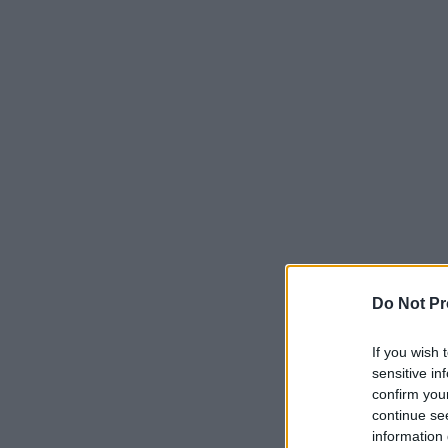
Do Not Pr
If you wish 
sensitive in
confirm you
continue se
information 