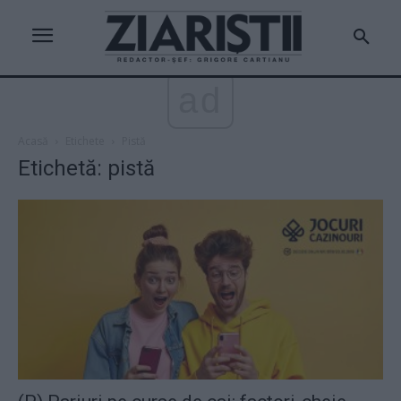
ad
Acasă
Etichete
Pistă
Etichetă: pistă