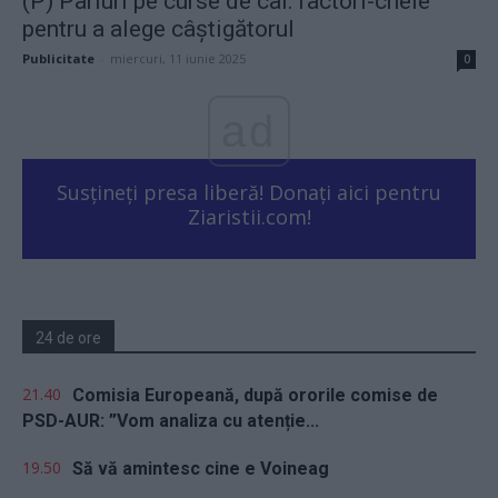
(P) Pariuri pe curse de cai: factori-cheie
pentru a alege câștigătorul
Publicitate
-
miercuri, 11 iunie 2025
0
ad
Susțineți presa liberă! Donați aici pentru
Ziaristii.com!
24 de ore
21.40
Comisia Europeană, după ororile comise de
PSD-AUR: ”Vom analiza cu atenție...
19.50
Să vă amintesc cine e Voineag