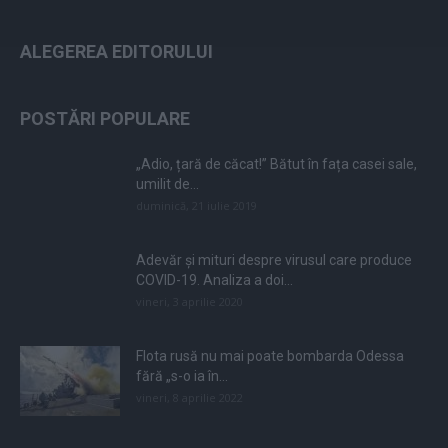
ALEGEREA EDITORULUI
POSTĂRI POPULARE
„Adio, țară de căcat!” Bătut în fața casei sale,
umilit de...
duminică, 21 iulie 2019
Adevăr și mituri despre virusul care produce
COVID-19. Analiza a doi...
vineri, 3 aprilie 2020
Flota rusă nu mai poate bombarda Odessa
fără „s-o ia în...
vineri, 8 aprilie 2022