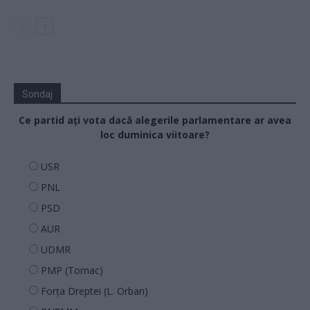
Sondaj
Ce partid ați vota dacă alegerile parlamentare ar avea
loc duminica viitoare?
USR
PNL
PSD
AUR
UDMR
PMP (Tomac)
Forța Dreptei (L. Orban)