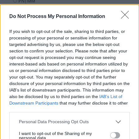
PNȚMM
REPER
Do Not Process My Personal Information
SENS
SOS (Șoșoacă)
If you wish to opt-out of the sale, sharing to third parties, or
POT (Gavrilă)
processing of your personal or sensitive information for
targeted advertising by us, please use the below opt-out
PACE (Peia)
section to confirm your selection. Please note that after your
Acțiunea Conservatoare (Târziu)
opt-out request is processed you may continue seeing
interest-based ads based on personal information utilized by
PDF (Lazarus)
us or personal information disclosed to third parties prior to
PUSL (D. Voiculescu)
your opt-out. You may separately opt-out of the further
disclosure of your personal information by third parties on the
PNȚCD (Pavelescu)
IAB’s list of downstream participants. This information may
PNCR (Terheș)
also be disclosed by us to third parties on the
IAB’s List of
Partidul Patrioților (Surugiu)
Downstream Participants
that may further disclose it to other
third parties.
FAR (Coarnă)
România pe Primul Loc (Ponta)
Personal Data Processing Opt Outs
Altul
I want to opt-out of the Sharing of my
personal data.