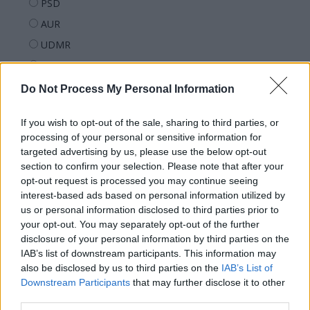
PSD
AUR
UDMR
PMP (Tomac)
Forța Dreptei (L. Orban)
Do Not Process My Personal Information
PNȚMM
If you wish to opt-out of the sale, sharing to third parties, or
REPER
processing of your personal or sensitive information for
SENS
targeted advertising by us, please use the below opt-out
section to confirm your selection. Please note that after your
SOS (Șoșoacă)
opt-out request is processed you may continue seeing
POT (Gavrilă)
interest-based ads based on personal information utilized by
us or personal information disclosed to third parties prior to
PACE (Peia)
your opt-out. You may separately opt-out of the further
Acțiunea Conservatoare (Târziu)
disclosure of your personal information by third parties on the
PDF (Lazarus)
IAB’s list of downstream participants. This information may
also be disclosed by us to third parties on the
IAB’s List of
PUSL (D. Voiculescu)
Downstream Participants
that may further disclose it to other
PNȚCD (Pavelescu)
third parties.