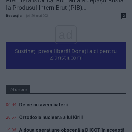
Premieră istorică: România a depășit Rusia
la Produsul Intern Brut (PIB)...
Redacţia
-
joi, 20 mai 2021
2
ad
Susțineți presa liberă! Donați aici pentru
Ziaristii.com!
24 de ore
06.44
De ce nu avem baterii
20.57
Ortodoxia nucleară a lui Kirill
19.06
A doua operațiune obscenă a DIICOT în această