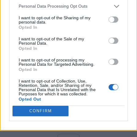
PNCR (Terheș)
Personal Data Processing Opt Outs
Partidul Patrioților (Surugiu)
I want to opt-out of the Sharing of my
FAR (Coarnă)
personal data.
Opted In
România pe Primul Loc (Ponta)
Altul
I want to opt-out of the Sale of my
Personal Data.
Opted In
I want to opt-out of processing my
Arată rezultatele
Personal Data for Targeted Advertising.
Opted In
Arhiva sondajelor
I want to opt-out of Collection, Use,
Retention, Sale, and/or Sharing of my
Personal Data that Is Unrelated with the
Purposes for which it was collected.
Opted Out
CONFIRM