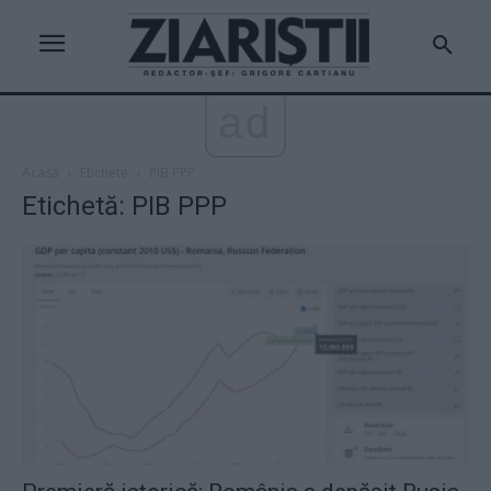
ad
Acasă
Etichete
PIB PPP
Etichetă: PIB PPP