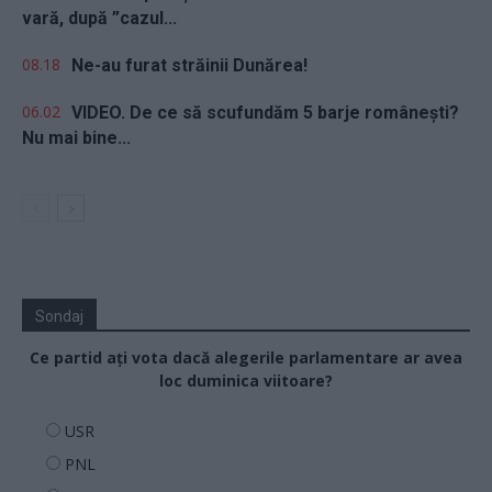
vară, după ”cazul...
08.18
Ne-au furat străinii Dunărea!
06.02
VIDEO. De ce să scufundăm 5 barje românești?
Nu mai bine...
Sondaj
Ce partid ați vota dacă alegerile parlamentare ar avea
loc duminica viitoare?
USR
PNL