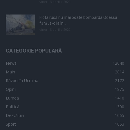
vineri, 3 aprilie 2020
Flota rusă nu mai poate bombarda Odessa
fără „s-o ia în...
vineri, 8 aprilie 2022
CATEGORIE POPULARĂ
News
12040
Main
2814
Război în Ucraina
2172
Opinii
1875
Lumea
1416
Politică
1300
Dezvăluiri
1065
Sport
1053