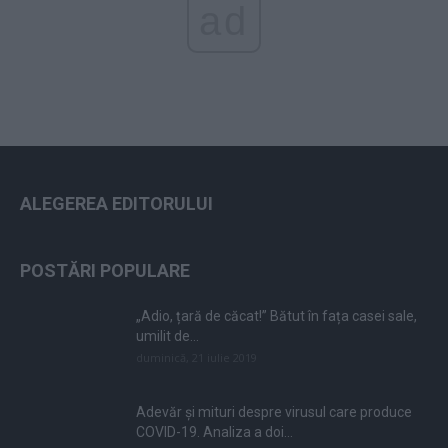
ad
ALEGEREA EDITORULUI
POSTĂRI POPULARE
„Adio, țară de căcat!” Bătut în fața casei sale,
umilit de...
duminică, 21 iulie 2019
Adevăr și mituri despre virusul care produce
COVID-19. Analiza a doi...