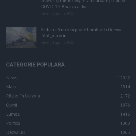
Adevăr și mituri despre virusul care produce
COVID-19. Analiza a doi...
vineri, 3 aprilie 2020
Flota rusă nu mai poate bombarda Odessa
fără „s-o ia în...
vineri, 8 aprilie 2022
CATEGORIE POPULARĂ
News
12042
Main
2814
Război în Ucraina
2172
Opinii
1876
Lumea
1416
Politică
1300
Dezvăluiri
1065