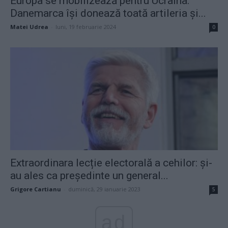
Europa se mobilizează pentru Ucraina:
Danemarca își donează toată artileria și...
Matei Udrea
-
luni, 19 februarie 2024
0
Extraordinara lecție electorală a cehilor: și-
au ales ca președinte un general...
Grigore Cartianu
-
duminică, 29 ianuarie 2023
5
ad