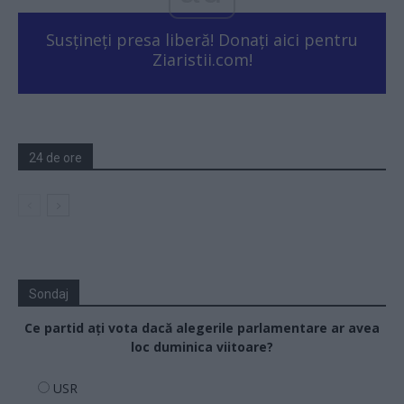
Susțineți presa liberă! Donați aici pentru
Ziaristii.com!
24 de ore
Sondaj
Ce partid ați vota dacă alegerile parlamentare ar avea
loc duminica viitoare?
USR