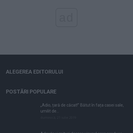
ad
ALEGEREA EDITORULUI
POSTĂRI POPULARE
„Adio, țară de căcat!” Bătut în fața casei sale,
umilit de...
duminică, 21 iulie 2019