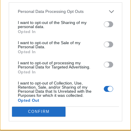
PNȚCD (Pavelescu)
Personal Data Processing Opt Outs
PNCR (Terheș)
Partidul Patrioților (Surugiu)
I want to opt-out of the Sharing of my
personal data.
FAR (Coarnă)
Opted In
România pe Primul Loc (Ponta)
I want to opt-out of the Sale of my
Personal Data.
Altul
Opted In
I want to opt-out of processing my
Personal Data for Targeted Advertising.
Arată rezultatele
Opted In
I want to opt-out of Collection, Use,
Arhiva sondajelor
Retention, Sale, and/or Sharing of my
Personal Data that Is Unrelated with the
Purposes for which it was collected.
Opted Out
CONFIRM