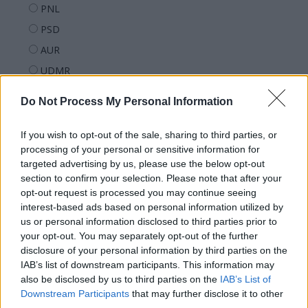
PNL
PSD
AUR
UDMR
PMP (Tomac)
Do Not Process My Personal Information
Forța Dreptei (L. Orban)
PNȚMM
If you wish to opt-out of the sale, sharing to third parties, or
processing of your personal or sensitive information for
REPER
targeted advertising by us, please use the below opt-out
SENS
section to confirm your selection. Please note that after your
opt-out request is processed you may continue seeing
SOS (Șoșoacă)
interest-based ads based on personal information utilized by
POT (Gavrilă)
us or personal information disclosed to third parties prior to
PACE (Peia)
your opt-out. You may separately opt-out of the further
disclosure of your personal information by third parties on the
Acțiunea Conservatoare (Târziu)
IAB’s list of downstream participants. This information may
PDF (Lazarus)
also be disclosed by us to third parties on the
IAB’s List of
Downstream Participants
that may further disclose it to other
PUSL (D. Voiculescu)
third parties.