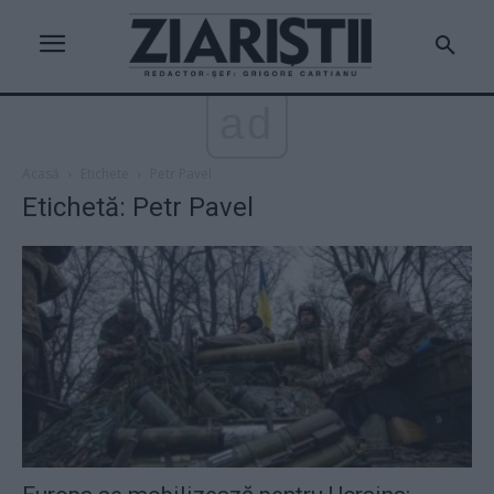
ad
Acasă
Etichete
Petr Pavel
Etichetă: Petr Pavel