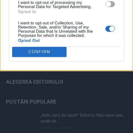
I want to opt-out of processing my
Personal Data for Targeted Advertising.
Opted In
I want to opt-out of Collection, Use,
ad
Retention, Sale, and/or Sharing of my
Personal Data that Is Unrelated with the
Purposes for which it was collected.
Opted Out
CONFIRM
ALEGEREA EDITORULUI
POSTĂRI POPULARE
„Adio, țară de căcat!” Bătut în fața casei sale,
umilit de...
duminică, 21 iulie 2019