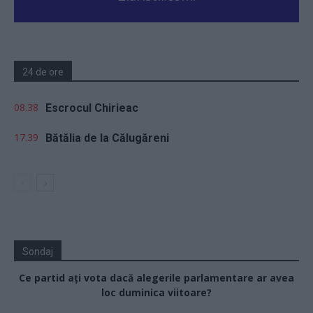
24 de ore
08.38
Escrocul Chirieac
17.39
Bătălia de la Călugăreni
Sondaj
Ce partid ați vota dacă alegerile parlamentare ar avea
loc duminica viitoare?