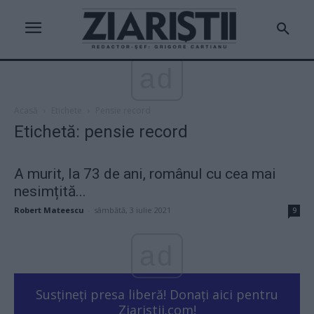
ad
Acasă
Etichete
Pensie record
Etichetă: pensie record
A murit, la 73 de ani, românul cu cea mai
nesimțită...
Robert Mateescu
-
sâmbătă, 3 iulie 2021
9
ad
Susțineți presa liberă! Donați aici pentru
Ziaristii.com!