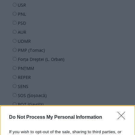
USR
PNL
PSD
AUR
UDMR
PMP (Tomac)
Forța Dreptei (L. Orban)
PNȚMM
REPER
SENS
SOS (Șoșoacă)
POT (Gavrilă)
PACE (Peia)
Do Not Process My Personal Information
Acțiunea Conservatoare (Târziu)
PDF (Lazarus)
If you wish to opt-out of the sale, sharing to third parties, or