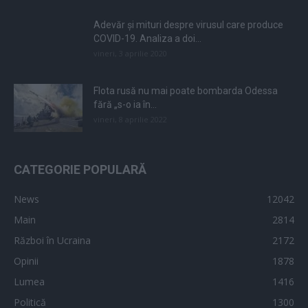
Adevăr și mituri despre virusul care produce
COVID-19. Analiza a doi...
vineri, 3 aprilie 2020
Flota rusă nu mai poate bombarda Odessa
fără „s-o ia în...
vineri, 8 aprilie 2022
CATEGORIE POPULARĂ
News
12042
Main
2814
Război în Ucraina
2172
Opinii
1878
Lumea
1416
Politică
1300