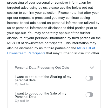
processing of your personal or sensitive information for
PUSL (D. Voiculescu)
targeted advertising by us, please use the below opt-out
PNȚCD (Pavelescu)
section to confirm your selection. Please note that after your
opt-out request is processed you may continue seeing
PNCR (Terheș)
interest-based ads based on personal information utilized by
Partidul Patrioților (Surugiu)
us or personal information disclosed to third parties prior to
your opt-out. You may separately opt-out of the further
FAR (Coarnă)
disclosure of your personal information by third parties on the
România pe Primul Loc (Ponta)
IAB’s list of downstream participants. This information may
Altul
also be disclosed by us to third parties on the
IAB’s List of
Downstream Participants
that may further disclose it to other
third parties.
Arată rezultatele
Personal Data Processing Opt Outs
I want to opt-out of the Sharing of my
Arhiva sondajelor
personal data.
Opted In
I want to opt-out of the Sale of my
Personal Data.
Opted In