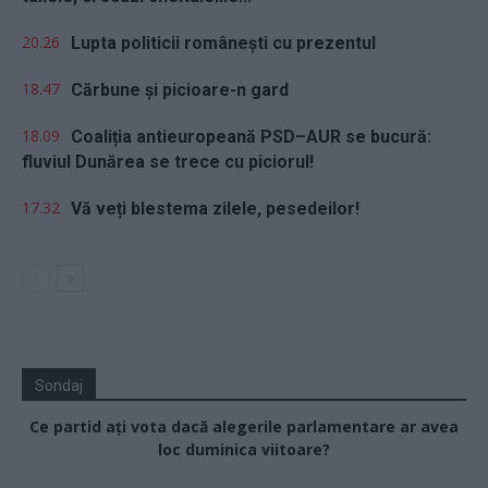
20.26
Lupta politicii românești cu prezentul
18.47
Cărbune și picioare-n gard
18.09
Coaliția antieuropeană PSD–AUR se bucură:
fluviul Dunărea se trece cu piciorul!
17.32
Vă veți blestema zilele, pesedeilor!
Sondaj
Ce partid ați vota dacă alegerile parlamentare ar avea
loc duminica viitoare?