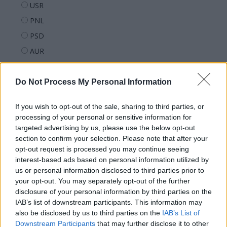
USR
PNL
PSD
AUR
UDMR
PMP (Tomac)
Do Not Process My Personal Information
Forța Dreptei (L. Orban)
If you wish to opt-out of the sale, sharing to third parties, or
PNȚMM
processing of your personal or sensitive information for
REPER
targeted advertising by us, please use the below opt-out
section to confirm your selection. Please note that after your
SENS
opt-out request is processed you may continue seeing
SOS (Șoșoacă)
interest-based ads based on personal information utilized by
us or personal information disclosed to third parties prior to
POT (Gavrilă)
your opt-out. You may separately opt-out of the further
PACE (Peia)
disclosure of your personal information by third parties on the
IAB’s list of downstream participants. This information may
Acțiunea Conservatoare (Târziu)
also be disclosed by us to third parties on the
IAB’s List of
PDF (Lazarus)
Downstream Participants
that may further disclose it to other