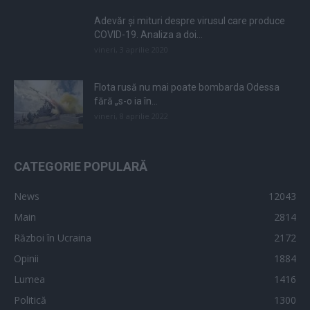
Adevăr și mituri despre virusul care produce
COVID-19. Analiza a doi...
vineri, 3 aprilie 2020
Flota rusă nu mai poate bombarda Odessa
fără „s-o ia în...
vineri, 8 aprilie 2022
CATEGORIE POPULARĂ
News
12043
Main
2814
Război în Ucraina
2172
Opinii
1884
Lumea
1416
Politică
1300