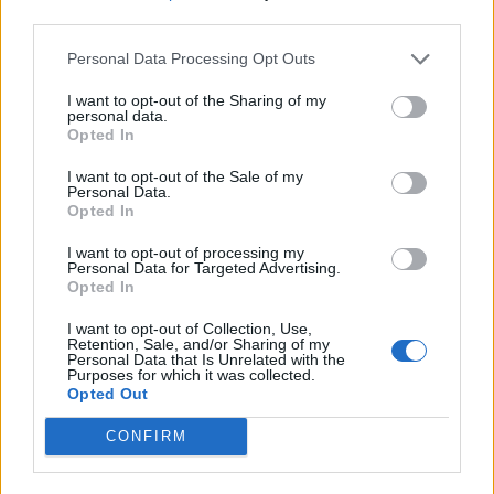
PUSL (D. Voiculescu)
third parties.
PNȚCD (Pavelescu)
Personal Data Processing Opt Outs
PNCR (Terheș)
I want to opt-out of the Sharing of my
Partidul Patrioților (Surugiu)
personal data.
Opted In
FAR (Coarnă)
I want to opt-out of the Sale of my
România pe Primul Loc (Ponta)
Personal Data.
Opted In
Altul
I want to opt-out of processing my
Personal Data for Targeted Advertising.
Opted In
Arată rezultatele
I want to opt-out of Collection, Use,
Retention, Sale, and/or Sharing of my
Arhiva sondajelor
Personal Data that Is Unrelated with the
Purposes for which it was collected.
Opted Out
CONFIRM