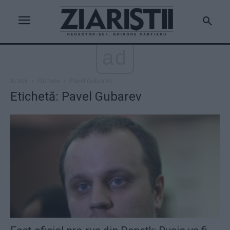
ad
Acasă
Etichete
Pavel Gubarev
Etichetă: Pavel Gubarev