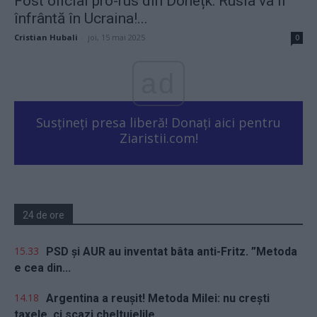
Fost oficial pro-rus din Donețk: Rusia va fi
înfrântă în Ucraina!...
Cristian Hubali
-
joi, 15 mai 2025
0
ad
Susțineți presa liberă! Donați aici pentru
Ziaristii.com!
24 de ore
15.33
PSD și AUR au inventat bâta anti-Fritz. ”Metoda
e cea din...
14.18
Argentina a reușit! Metoda Milei: nu crești
taxele, ci scazi cheltuielile...