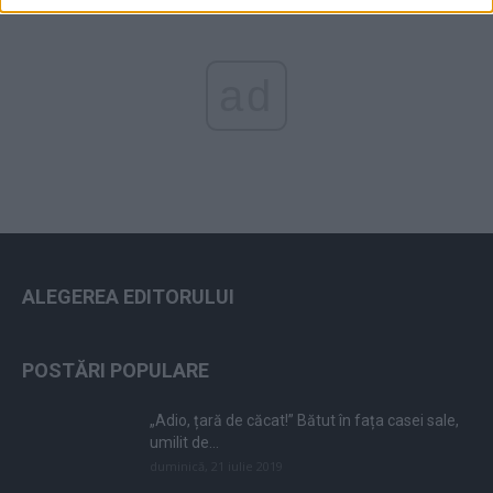
ad
ALEGEREA EDITORULUI
POSTĂRI POPULARE
„Adio, țară de căcat!” Bătut în fața casei sale,
umilit de...
duminică, 21 iulie 2019