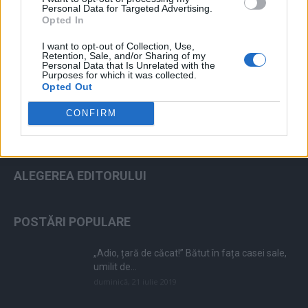
Personal Data for Targeted Advertising.
Opted In
ad
I want to opt-out of Collection, Use,
Retention, Sale, and/or Sharing of my
Personal Data that Is Unrelated with the
Purposes for which it was collected.
Opted Out
CONFIRM
ALEGEREA EDITORULUI
POSTĂRI POPULARE
„Adio, țară de căcat!” Bătut în fața casei sale,
umilit de...
duminică, 21 iulie 2019