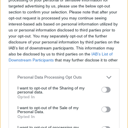
targeted advertising by us, please use the below opt-out
PNȚCD (Pavelescu)
section to confirm your selection. Please note that after your
PNCR (Terheș)
opt-out request is processed you may continue seeing
interest-based ads based on personal information utilized by
Partidul Patrioților (Surugiu)
us or personal information disclosed to third parties prior to
FAR (Coarnă)
your opt-out. You may separately opt-out of the further
disclosure of your personal information by third parties on the
România pe Primul Loc (Ponta)
IAB’s list of downstream participants. This information may
Altul
also be disclosed by us to third parties on the
IAB’s List of
Downstream Participants
that may further disclose it to other
third parties.
Arată rezultatele
Personal Data Processing Opt Outs
Arhiva sondajelor
I want to opt-out of the Sharing of my
personal data.
Opted In
I want to opt-out of the Sale of my
Personal Data.
Opted In
I want to opt-out of processing my