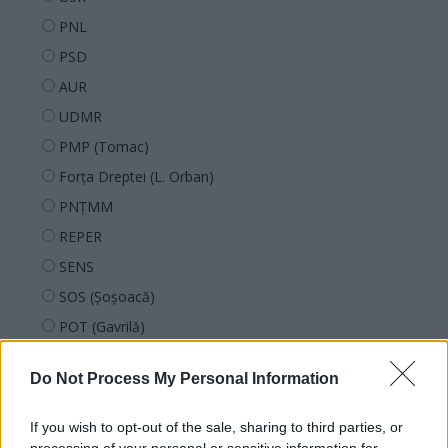
PNL
PSD
AUR
UDMR
PMP (Tomac)
Forța Dreptei (L. Orban)
PNȚMM
REPER
SENS
SOS (Șoșoacă)
POT (Gavrilă)
PACE (Peia)
Do Not Process My Personal Information
Acțiunea Conservatoare (Târziu)
PDF (Lazarus)
If you wish to opt-out of the sale, sharing to third parties, or
PUSL (D. Voiculescu)
processing of your personal or sensitive information for