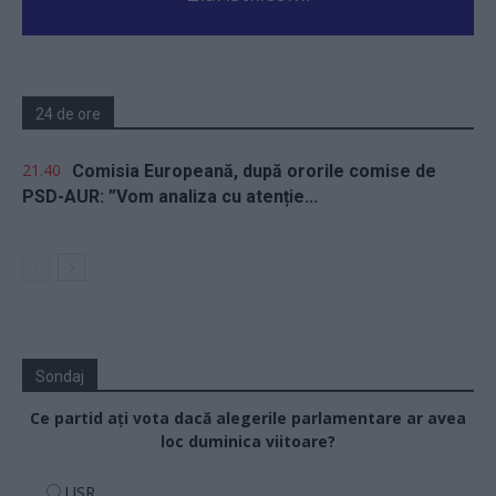
24 de ore
21.40
Comisia Europeană, după ororile comise de
PSD-AUR: ”Vom analiza cu atenție...
Sondaj
Ce partid ați vota dacă alegerile parlamentare ar avea
loc duminica viitoare?
USR