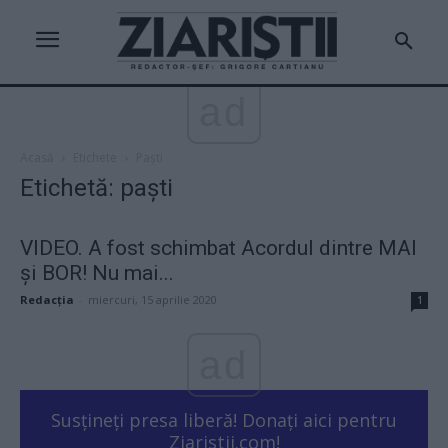
ad
Acasă
Etichete
Paști
Etichetă: paști
VIDEO. A fost schimbat Acordul dintre MAI
și BOR! Nu mai...
Redacţia
-
miercuri, 15 aprilie 2020
1
ad
Susțineți presa liberă! Donați aici pentru
Ziaristii.com!