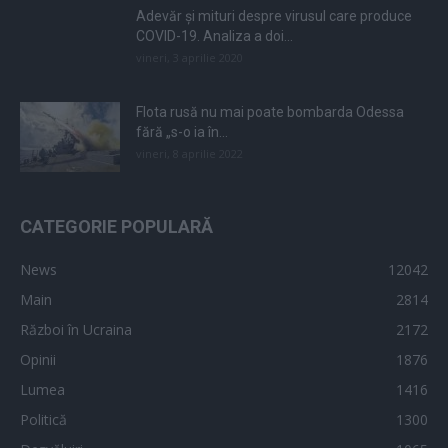
Adevăr și mituri despre virusul care produce
COVID-19. Analiza a doi...
vineri, 3 aprilie 2020
Flota rusă nu mai poate bombarda Odessa
fără „s-o ia în...
vineri, 8 aprilie 2022
CATEGORIE POPULARĂ
News
12042
Main
2814
Război în Ucraina
2172
Opinii
1876
Lumea
1416
Politică
1300