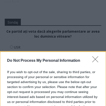
Sondaj
Ce partid ați vota dacă alegerile parlamentare ar avea
loc duminica viitoare?
USR
PNL
Do Not Process My Personal Information
PSD
AUR
If you wish to opt-out of the sale, sharing to third parties, or
UDMR
processing of your personal or sensitive information for
targeted advertising by us, please use the below opt-out
PMP (Tomac)
section to confirm your selection. Please note that after your
Forța Dreptei (L. Orban)
opt-out request is processed you may continue seeing
PNȚMM
interest-based ads based on personal information utilized by
us or personal information disclosed to third parties prior to
REPER