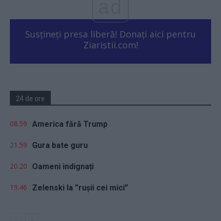
ad
Susțineți presa liberă! Donați aici pentru
Ziaristii.com!
24 de ore
08.59
America fără Trump
21.59
Gura bate guru
20.20
Oameni indignați
19.46
Zelenski la ”rușii cei mici”