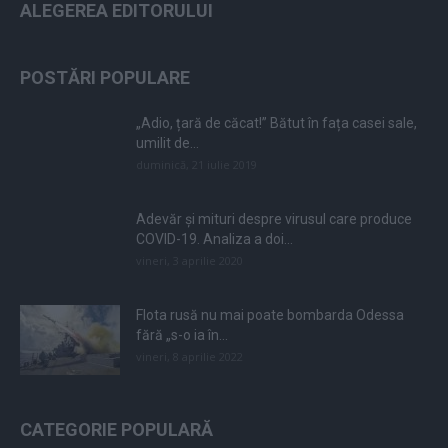
ALEGEREA EDITORULUI
POSTĂRI POPULARE
„Adio, țară de căcat!” Bătut în fața casei sale,
umilit de...
duminică, 21 iulie 2019
Adevăr și mituri despre virusul care produce
COVID-19. Analiza a doi...
vineri, 3 aprilie 2020
Flota rusă nu mai poate bombarda Odessa
fără „s-o ia în...
vineri, 8 aprilie 2022
CATEGORIE POPULARĂ