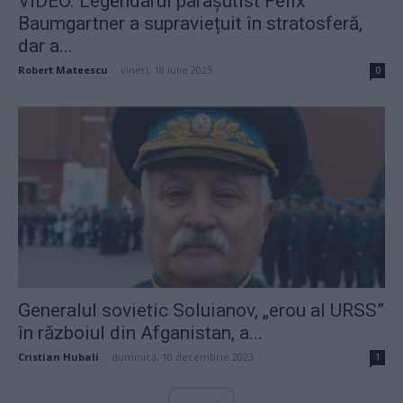
VIDEO. Legendarul parașutist Felix
Baumgartner a supraviețuit în stratosferă,
dar a...
Robert Mateescu
-
vineri, 18 iulie 2025
0
Generalul sovietic Soluianov, „erou al URSS”
în războiul din Afganistan, a...
Cristian Hubali
-
duminică, 10 decembrie 2023
1