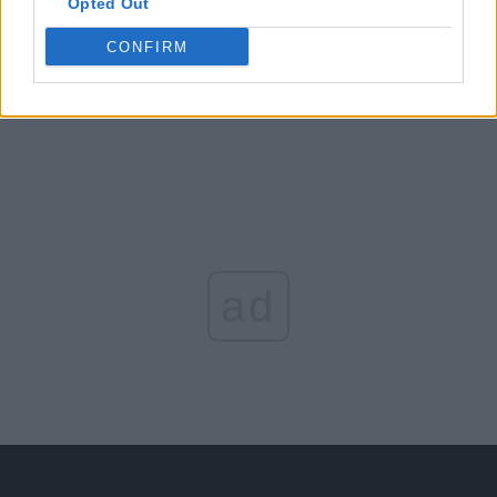
Opted Out
Arată rezultatele
CONFIRM
Arhiva sondajelor
ad