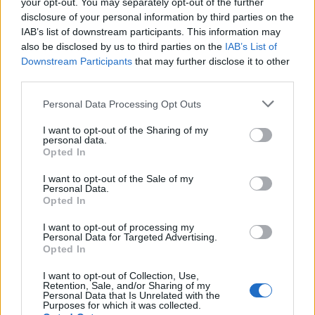
your opt-out. You may separately opt-out of the further
SENS
disclosure of your personal information by third parties on the
IAB’s list of downstream participants. This information may
SOS (Șoșoacă)
also be disclosed by us to third parties on the
IAB’s List of
POT (Gavrilă)
Downstream Participants
that may further disclose it to other
third parties.
PACE (Peia)
Acțiunea Conservatoare (Târziu)
Personal Data Processing Opt Outs
PDF (Lazarus)
I want to opt-out of the Sharing of my
personal data.
PUSL (D. Voiculescu)
Opted In
PNȚCD (Pavelescu)
I want to opt-out of the Sale of my
PNCR (Terheș)
Personal Data.
Opted In
Partidul Patrioților (Surugiu)
FAR (Coarnă)
I want to opt-out of processing my
Personal Data for Targeted Advertising.
România pe Primul Loc (Ponta)
Opted In
Altul
I want to opt-out of Collection, Use,
Retention, Sale, and/or Sharing of my
Personal Data that Is Unrelated with the
Purposes for which it was collected.