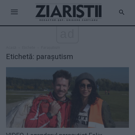
ad
Acasă
Etichete
Parașutism
Etichetă: parașutism