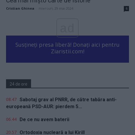
Cea mai mişto carte de istorie
Cristian Ghinea
-
miercuri, 29 mai 2024
6
ad
Susțineți presa liberă! Donați aici pentru
Ziaristii.com!
24 de ore
08.47
Sabotaj grav al PNRR, de către tabăra anti-
europeană PSD-AUR: pierdem 5...
06.44
De ce nu avem baterii
20.57
Ortodoxia nucleară a lui Kirill