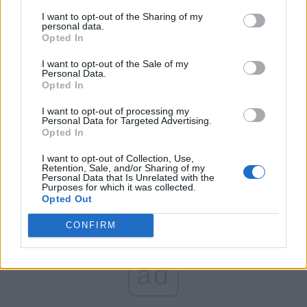
I want to opt-out of the Sharing of my
România pe Primul Loc (Ponta)
personal data.
Opted In
Altul
I want to opt-out of the Sale of my
Personal Data.
Opted In
Arată rezultatele
I want to opt-out of processing my
Personal Data for Targeted Advertising.
Arhiva sondajelor
Opted In
I want to opt-out of Collection, Use,
Retention, Sale, and/or Sharing of my
Personal Data that Is Unrelated with the
Purposes for which it was collected.
Opted Out
CONFIRM
ad