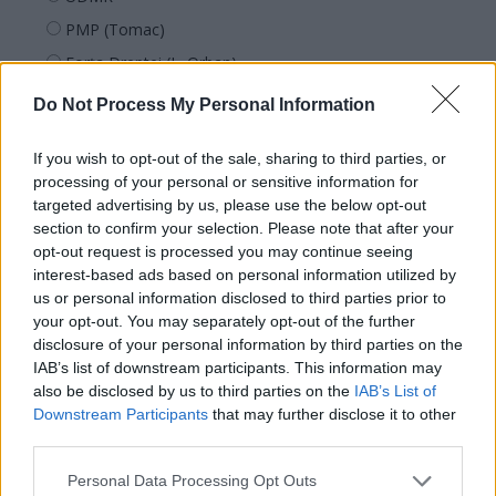
PMP (Tomac)
Forța Dreptei (L. Orban)
PNȚMM
Do Not Process My Personal Information
REPER
If you wish to opt-out of the sale, sharing to third parties, or
SENS
processing of your personal or sensitive information for
SOS (Șoșoacă)
targeted advertising by us, please use the below opt-out
POT (Gavrilă)
section to confirm your selection. Please note that after your
opt-out request is processed you may continue seeing
PACE (Peia)
interest-based ads based on personal information utilized by
Acțiunea Conservatoare (Târziu)
us or personal information disclosed to third parties prior to
your opt-out. You may separately opt-out of the further
PDF (Lazarus)
disclosure of your personal information by third parties on the
PUSL (D. Voiculescu)
IAB’s list of downstream participants. This information may
also be disclosed by us to third parties on the
IAB’s List of
PNȚCD (Pavelescu)
Downstream Participants
that may further disclose it to other
PNCR (Terheș)
third parties.
Partidul Patrioților (Surugiu)
Personal Data Processing Opt Outs
FAR (Coarnă)