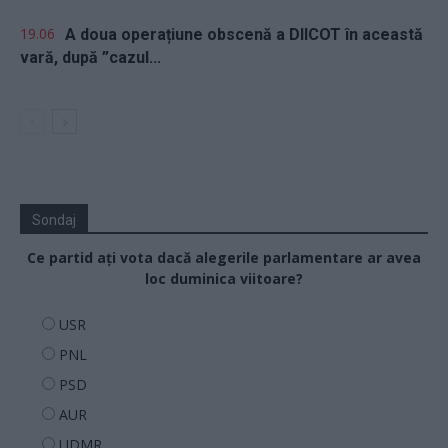
19.06
A doua operațiune obscenă a DIICOT în această
vară, după ”cazul...
Sondaj
Ce partid ați vota dacă alegerile parlamentare ar avea
loc duminica viitoare?
USR
PNL
PSD
AUR
UDMR