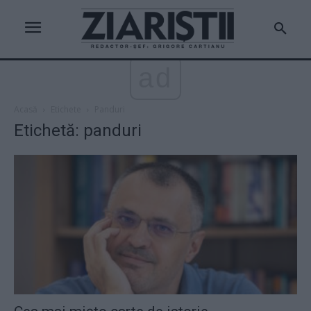
ad
Acasă
Etichete
Panduri
Etichetă: panduri