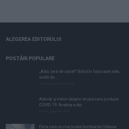
ALEGEREA EDITORULUI
POSTĂRI POPULARE
„Adio, țară de căcat!” Bătut în fața casei sale,
umilit de...
duminică, 21 iulie 2019
Adevăr și mituri despre virusul care produce
COVID-19. Analiza a doi...
vineri, 3 aprilie 2020
Flota rusă nu mai poate bombarda Odessa