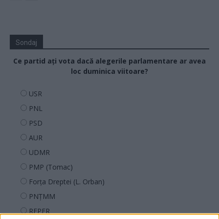
Sondaj
Ce partid ați vota dacă alegerile parlamentare ar avea
loc duminica viitoare?
USR
PNL
PSD
AUR
UDMR
PMP (Tomac)
Forța Dreptei (L. Orban)
PNȚMM
REPER