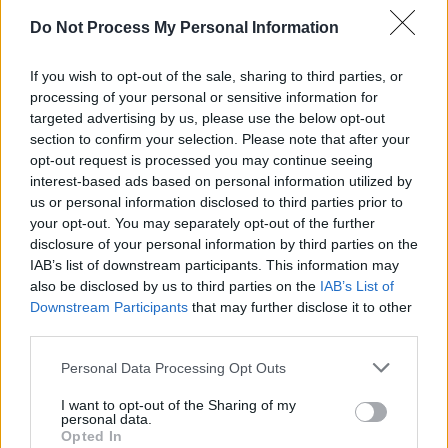
SENS
Do Not Process My Personal Information
SOS (Șoșoacă)
POT (Gavrilă)
If you wish to opt-out of the sale, sharing to third parties, or
processing of your personal or sensitive information for
PACE (Peia)
targeted advertising by us, please use the below opt-out
Acțiunea Conservatoare (Târziu)
section to confirm your selection. Please note that after your
opt-out request is processed you may continue seeing
PDF (Lazarus)
interest-based ads based on personal information utilized by
PUSL (D. Voiculescu)
us or personal information disclosed to third parties prior to
PNȚCD (Pavelescu)
your opt-out. You may separately opt-out of the further
disclosure of your personal information by third parties on the
PNCR (Terheș)
IAB’s list of downstream participants. This information may
Partidul Patrioților (Surugiu)
also be disclosed by us to third parties on the
IAB’s List of
Downstream Participants
that may further disclose it to other
FAR (Coarnă)
third parties.
România pe Primul Loc (Ponta)
Personal Data Processing Opt Outs
Altul
I want to opt-out of the Sharing of my
personal data.
Opted In