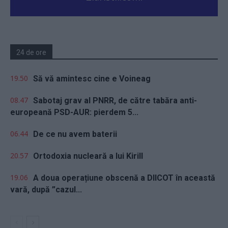
24 de ore
19.50
Să vă amintesc cine e Voineag
08.47
Sabotaj grav al PNRR, de către tabăra anti-
europeană PSD-AUR: pierdem 5...
06.44
De ce nu avem baterii
20.57
Ortodoxia nucleară a lui Kirill
19.06
A doua operațiune obscenă a DIICOT în această
vară, după ”cazul...