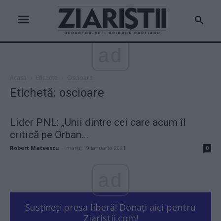
ad
Acasă
Etichete
Oscioare
Etichetă: oscioare
Lider PNL: „Unii dintre cei care acum îl
critică pe Orban...
Robert Mateescu
-
marți, 19 ianuarie 2021
0
ad
Susțineți presa liberă! Donați aici pentru
Ziaristii.com!