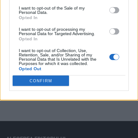
Arată rezultatele
I want to opt-out of the Sale of my
Personal Data.
Arhiva sondajelor
Opted In
I want to opt-out of processing my
Personal Data for Targeted Advertising.
Opted In
I want to opt-out of Collection, Use,
Retention, Sale, and/or Sharing of my
Personal Data that Is Unrelated with the
Purposes for which it was collected.
Opted Out
ad
CONFIRM