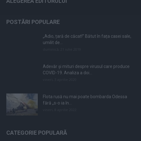
ALEGEREA EDITORULUI
POSTĂRI POPULARE
„Adio, țară de căcat!” Bătut în fața casei sale,
umilit de...
duminică, 21 iulie 2019
Adevăr și mituri despre virusul care produce
COVID-19. Analiza a doi...
vineri, 3 aprilie 2020
Flota rusă nu mai poate bombarda Odessa
fără „s-o ia în...
vineri, 8 aprilie 2022
CATEGORIE POPULARĂ