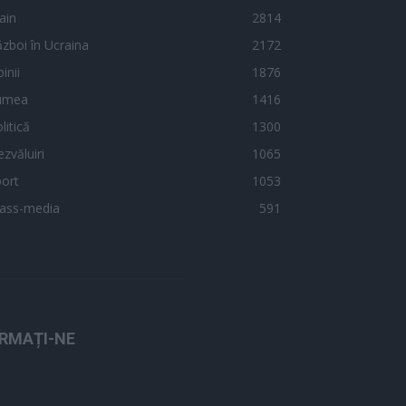
ain
2814
zboi în Ucraina
2172
inii
1876
umea
1416
litică
1300
zvăluiri
1065
ort
1053
ass-media
591
RMAȚI-NE