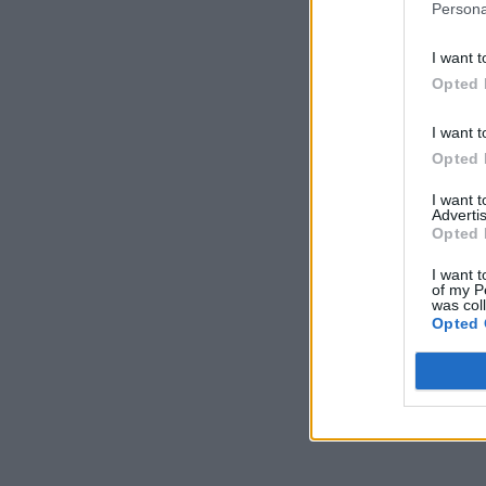
Persona
I want t
Opted 
I want t
Opted 
I want 
Advertis
Opted 
I want t
of my P
was col
Opted 