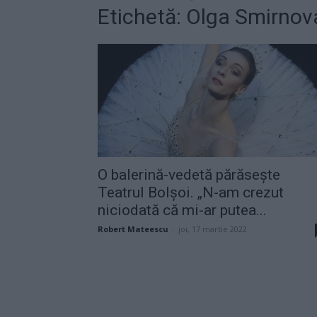
Etichetă: Olga Smirnov
O balerină-vedetă părăsește
Teatrul Bolşoi. „N-am crezut
niciodată că mi-ar putea...
Robert Mateescu
-
joi, 17 martie 2022