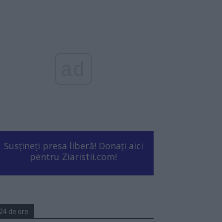
ad
Susțineți presa liberă! Donați aici
pentru Ziaristii.com!
24 de ore