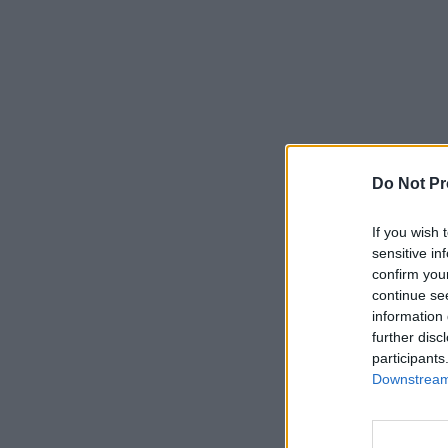
Do Not Pr
If you wish 
sensitive in
confirm you
continue se
information 
further disc
participants
Downstream 