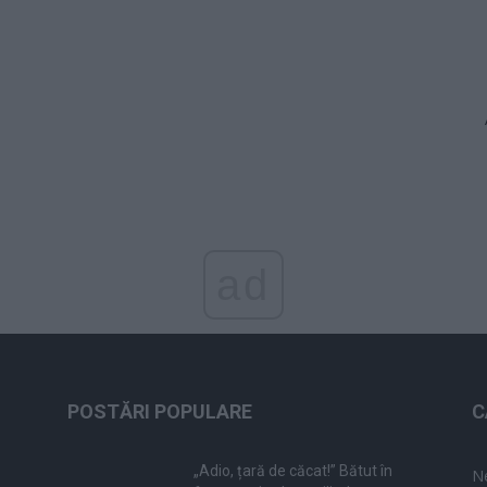
ad
POSTĂRI POPULARE
C
„Adio, țară de căcat!” Bătut în
N