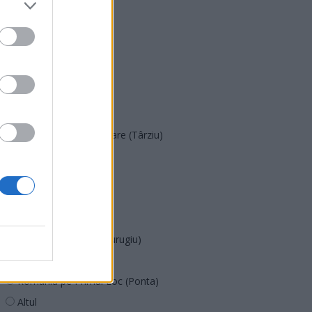
PNȚMM
REPER
SENS
SOS (Șoșoacă)
POT (Gavrilă)
PACE (Peia)
Acțiunea Conservatoare (Târziu)
PDF (Lazarus)
PUSL (D. Voiculescu)
PNȚCD (Pavelescu)
PNCR (Terheș)
Partidul Patrioților (Surugiu)
FAR (Coarnă)
România pe Primul Loc (Ponta)
Altul