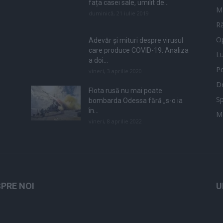
fața casei sale, umilit de...
M
duminică, 21 iulie 2019
Ră
Op
Adevăr și mituri despre virusul
care produce COVID-19. Analiza
L
a doi...
Po
vineri, 3 aprilie 2020
De
Flota rusă nu mai poate
Sp
bombarda Odessa fără „s-o ia
în...
M
vineri, 8 aprilie 2022
PRE NOI
U