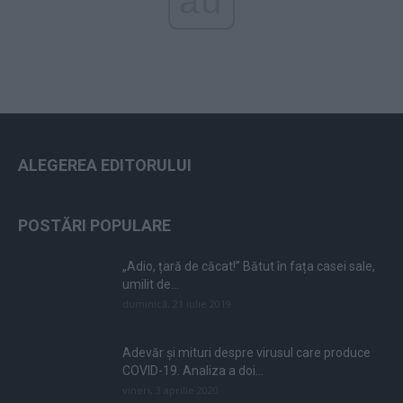
ad
ALEGEREA EDITORULUI
POSTĂRI POPULARE
„Adio, țară de căcat!” Bătut în fața casei sale,
umilit de...
duminică, 21 iulie 2019
Adevăr și mituri despre virusul care produce
COVID-19. Analiza a doi...
vineri, 3 aprilie 2020