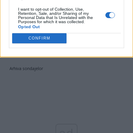
Partidul Patrioților (Surugiu)
I want to opt-out of Collection, Use,
Retention, Sale, and/or Sharing of my
FAR (Coarnă)
Personal Data that Is Unrelated with the
Purposes for which it was collected.
România pe Primul Loc (Ponta)
Opted Out
Altul
CONFIRM
Arată rezultatele
Arhiva sondajelor