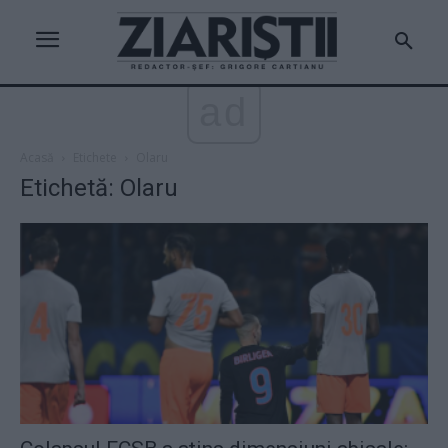
ad
Acasă
Etichete
Olaru
Etichetă: Olaru