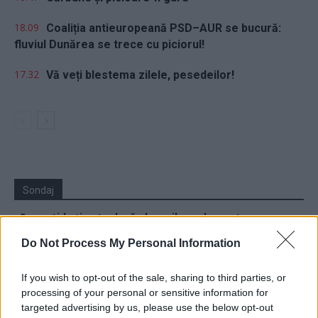
18.09
Coaliția antieuropeană PSD–AUR se bucură:
fluviul Dunărea se trece cu piciorul!
17.32
Vă veți blestema zilele, pesedeilor!
Sondaj
Ce partid ați vota dacă alegerile parlamentare ar avea
loc duminica viitoare?
Do Not Process My Personal Information
USR
If you wish to opt-out of the sale, sharing to third parties, or
PNL
processing of your personal or sensitive information for
PSD
targeted advertising by us, please use the below opt-out