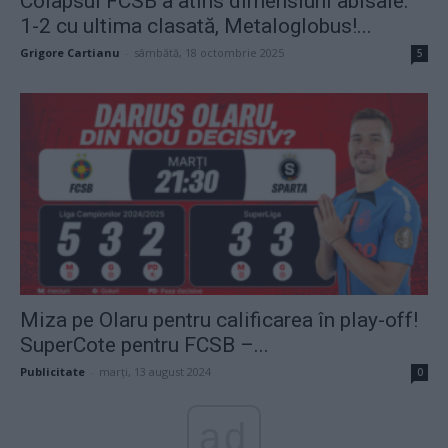
Colapsul FCSB a atins dimensiuni abisale:
1-2 cu ultima clasată, Metaloglobus!...
Grigore Cartianu
-
sâmbătă, 18 octombrie 2025
5
Miza pe Olaru pentru calificarea în play-off!
SuperCote pentru FCSB –...
Publicitate
-
marți, 13 august 2024
0
ad