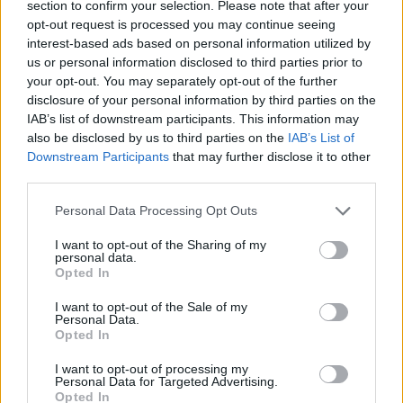
section to confirm your selection. Please note that after your
AUR
opt-out request is processed you may continue seeing
UDMR
interest-based ads based on personal information utilized by
us or personal information disclosed to third parties prior to
PMP (Tomac)
your opt-out. You may separately opt-out of the further
Forța Dreptei (L. Orban)
disclosure of your personal information by third parties on the
IAB’s list of downstream participants. This information may
PNȚMM
also be disclosed by us to third parties on the
IAB’s List of
REPER
Downstream Participants
that may further disclose it to other
SENS
third parties.
SOS (Șoșoacă)
Personal Data Processing Opt Outs
POT (Gavrilă)
I want to opt-out of the Sharing of my
PACE (Peia)
personal data.
Opted In
Acțiunea Conservatoare (Târziu)
I want to opt-out of the Sale of my
PDF (Lazarus)
Personal Data.
Opted In
PUSL (D. Voiculescu)
PNȚCD (Pavelescu)
I want to opt-out of processing my
Personal Data for Targeted Advertising.
PNCR (Terheș)
Opted In