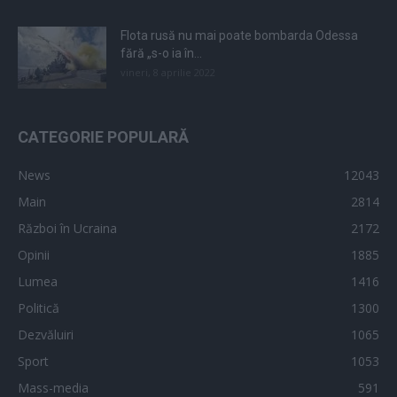
Flota rusă nu mai poate bombarda Odessa
fără „s-o ia în...
vineri, 8 aprilie 2022
CATEGORIE POPULARĂ
News
12043
Main
2814
Război în Ucraina
2172
Opinii
1885
Lumea
1416
Politică
1300
Dezvăluiri
1065
Sport
1053
Mass-media
591