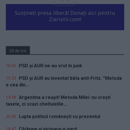
Susțineți presa liberă! Donați aici pentru
Ziaristii.com!
24 de ore
16.05
PSD și AUR ne-au vrut în junk
15.33
PSD și AUR au inventat bâta anti-Fritz. ”Metoda
e cea din...
14.18
Argentina a reușit! Metoda Milei: nu crești
taxele, ci scazi cheltuielile...
20.26
Lupta politicii românești cu prezentul
18.47
Cărbune și picioare-n gard