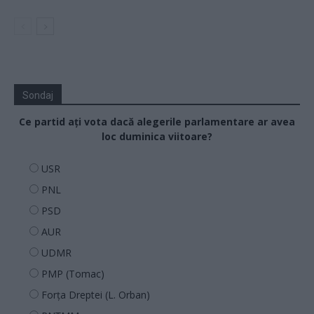
Sondaj
Ce partid ați vota dacă alegerile parlamentare ar avea
loc duminica viitoare?
USR
PNL
PSD
AUR
UDMR
PMP (Tomac)
Forța Dreptei (L. Orban)