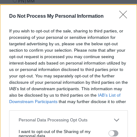
PNȚMM
REPER
Do Not Process My Personal Information
SENS
SOS (Șoșoacă)
If you wish to opt-out of the sale, sharing to third parties, or
POT (Gavrilă)
processing of your personal or sensitive information for
targeted advertising by us, please use the below opt-out
PACE (Peia)
section to confirm your selection. Please note that after your
Acțiunea Conservatoare (Târziu)
opt-out request is processed you may continue seeing
interest-based ads based on personal information utilized by
PDF (Lazarus)
us or personal information disclosed to third parties prior to
PUSL (D. Voiculescu)
your opt-out. You may separately opt-out of the further
disclosure of your personal information by third parties on the
PNȚCD (Pavelescu)
IAB’s list of downstream participants. This information may
PNCR (Terheș)
also be disclosed by us to third parties on the
IAB’s List of
Partidul Patrioților (Surugiu)
Downstream Participants
that may further disclose it to other
third parties.
FAR (Coarnă)
România pe Primul Loc (Ponta)
Personal Data Processing Opt Outs
Altul
I want to opt-out of the Sharing of my
personal data.