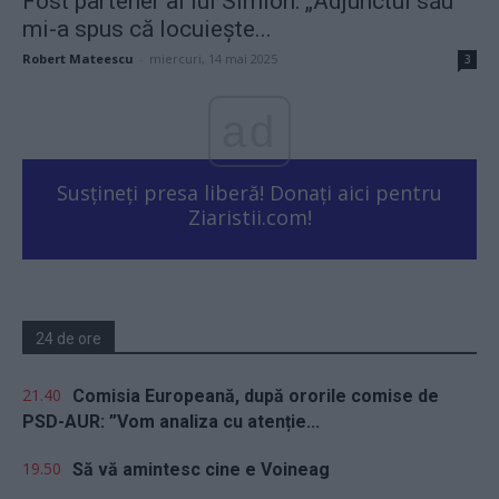
Fost partener al lui Simion: „Adjunctul său
mi-a spus că locuiește...
Robert Mateescu
-
miercuri, 14 mai 2025
3
ad
Susțineți presa liberă! Donați aici pentru
Ziaristii.com!
24 de ore
21.40
Comisia Europeană, după ororile comise de
PSD-AUR: ”Vom analiza cu atenție...
19.50
Să vă amintesc cine e Voineag