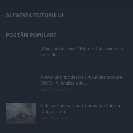
ALEGEREA EDITORULUI
POSTĂRI POPULARE
„Adio, țară de căcat!” Bătut în fața casei sale,
umilit de...
duminică, 21 iulie 2019
Adevăr și mituri despre virusul care produce
COVID-19. Analiza a doi...
vineri, 3 aprilie 2020
Flota rusă nu mai poate bombarda Odessa
fără „s-o ia în...
vineri, 8 aprilie 2022