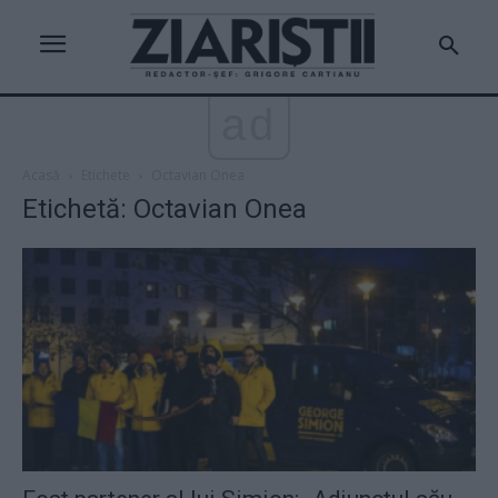
ad
Acasă
Etichete
Octavian Onea
Etichetă: Octavian Onea