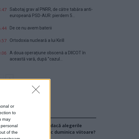
.47
Sabotaj grav al PNRR, de către tabăra anti-
europeană PSD-AUR: pierdem 5...
.44
De ce nu avem baterii
.57
Ortodoxia nucleară a lui Kirill
.06
A doua operațiune obscenă a DIICOT în
această vară, după ”cazul...
sonal or
ection to
Sondaj
ou may
Ce partid ați vota dacă alegerile
 personal
arlamentare ar avea loc duminica viitoare?
out of the
 downstream