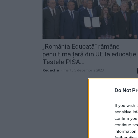
„România Educată“ rămâne
penultima țară din UE la educație.
Testele PISA...
Redacţia
-
marți, 5 decembrie 2023
Do Not Pr
If you wish 
sensitive in
confirm you
continue se
information 
further disc