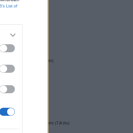
B’s List of
USR
PNL
PSD
AUR
UDMR
PMP (Tomac)
Forța Dreptei (L. Orban)
PNȚMM
REPER
SENS
SOS (Șoșoacă)
POT (Gavrilă)
PACE (Peia)
Acțiunea Conservatoare (Târziu)
PDF (Lazarus)