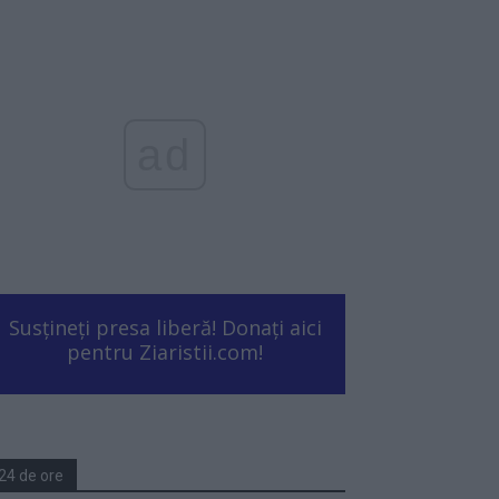
ad
Susțineți presa liberă! Donați aici
pentru Ziaristii.com!
24 de ore