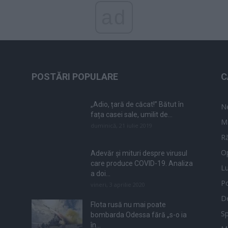
ad
POSTĂRI POPULARE
C
„Adio, țară de căcat!” Bătut în
N
fața casei sale, umilit de...
M
duminică, 21 iulie 2019
Ră
Op
Adevăr și mituri despre virusul
care produce COVID-19. Analiza
L
a doi...
Po
vineri, 3 aprilie 2020
De
Flota rusă nu mai poate
Sp
bombarda Odessa fără „s-o ia
în...