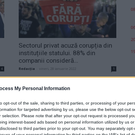
08
06
20
Sectorul privat acuză corupția din
19
instituțiile statului. 88% din
companii consideră...
Redacţia
-
vineri, 28 ianuarie 2022
4
1
ocess My Personal Information
to opt-out of the sale, sharing to third parties, or processing of your per
formation for targeted advertising by us, please use the below opt-out s
r selection. Please note that after your opt-out request is processed y
eing interest-based ads based on personal information utilized by us or
p
disclosed to third parties prior to your opt-out. You may separately opt-
losure of your personal information by third parties on the IAB’s list of