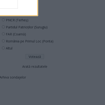
PUSL (D. Voiculescu)
PNȚCD (Pavelescu)
PNCR (Terheș)
Partidul Patrioților (Surugiu)
FAR (Coarnă)
România pe Primul Loc (Ponta)
Altul
Arată rezultatele
Arhiva sondajelor