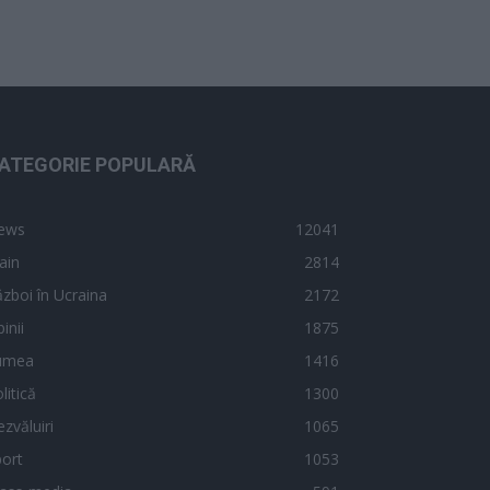
ATEGORIE POPULARĂ
ews
12041
ain
2814
zboi în Ucraina
2172
inii
1875
umea
1416
litică
1300
zvăluiri
1065
ort
1053