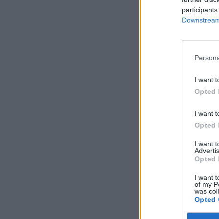
participants
Downstream 
Persona
I want t
Opted 
I want t
Opted 
I want 
Advertis
Opted 
I want t
of my P
was col
Opted 