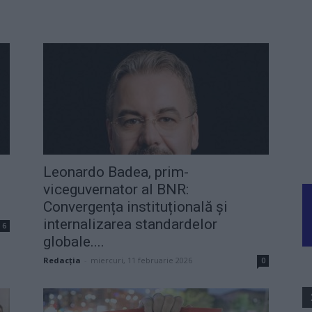
Leonardo Badea, prim-
viceguvernator al BNR:
Convergența instituțională și
internalizarea standardelor
6
globale....
Redacţia
-
miercuri, 11 februarie 2026
0