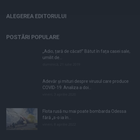
ALEGEREA EDITORULUI
POSTĂRI POPULARE
„Adio, țară de căcat!” Bătut în fața casei sale,
umilit de...
duminică, 21 iulie 2019
Adevăr și mituri despre virusul care produce
COVID-19. Analiza a doi...
vineri, 3 aprilie 2020
Flota rusă nu mai poate bombarda Odessa
fără „s-o ia în...
vineri, 8 aprilie 2022