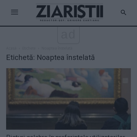
ad
Acasă
Etichete
Noaptea înstelată
Etichetă: Noaptea înstelată