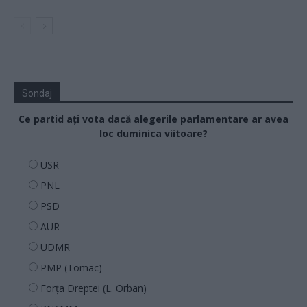
Sondaj
Ce partid ați vota dacă alegerile parlamentare ar avea
loc duminica viitoare?
USR
PNL
PSD
AUR
UDMR
PMP (Tomac)
Forța Dreptei (L. Orban)