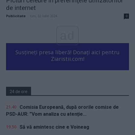
Picturi celebre în preferinţele utilizatorilor
de internet
Publicitate
-
luni, 22 iulie 2024
0
ad
Susțineți presa liberă! Donați aici pentru
Ziaristii.com!
24 de ore
21.40
Comisia Europeană, după ororile comise de
PSD-AUR: ”Vom analiza cu atenție...
19.50
Să vă amintesc cine e Voineag