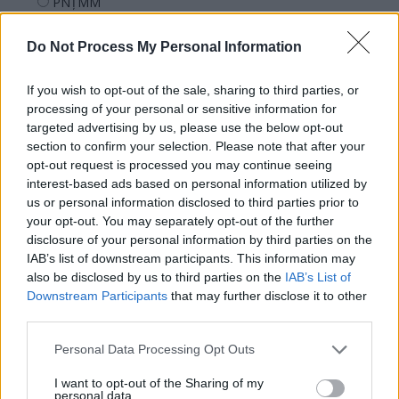
PNȚMM
REPER
Do Not Process My Personal Information
SENS
SOS (Șoșoacă)
If you wish to opt-out of the sale, sharing to third parties, or
POT (Gavrilă)
processing of your personal or sensitive information for
targeted advertising by us, please use the below opt-out
PACE (Peia)
section to confirm your selection. Please note that after your
Acțiunea Conservatoare (Târziu)
opt-out request is processed you may continue seeing
interest-based ads based on personal information utilized by
PDF (Lazarus)
us or personal information disclosed to third parties prior to
PUSL (D. Voiculescu)
your opt-out. You may separately opt-out of the further
disclosure of your personal information by third parties on the
PNȚCD (Pavelescu)
IAB’s list of downstream participants. This information may
PNCR (Terheș)
also be disclosed by us to third parties on the
IAB’s List of
Partidul Patrioților (Surugiu)
Downstream Participants
that may further disclose it to other
third parties.
FAR (Coarnă)
România pe Primul Loc (Ponta)
Personal Data Processing Opt Outs
Altul
I want to opt-out of the Sharing of my
personal data.