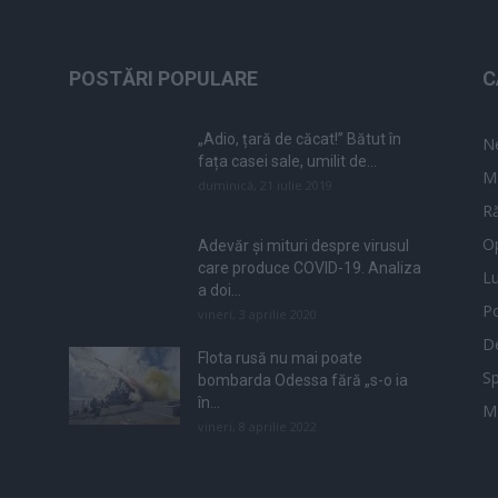
POSTĂRI POPULARE
C
„Adio, țară de căcat!” Bătut în
N
fața casei sale, umilit de...
M
duminică, 21 iulie 2019
Ră
Op
Adevăr și mituri despre virusul
care produce COVID-19. Analiza
L
a doi...
Po
vineri, 3 aprilie 2020
De
Flota rusă nu mai poate
Sp
bombarda Odessa fără „s-o ia
în...
M
vineri, 8 aprilie 2022