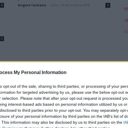
Grigore Cartianu
-
vineri, 14 decembrie 2018
0
0
08
18
17
0
ocess My Personal Information
to opt-out of the sale, sharing to third parties, or processing of your per
formation for targeted advertising by us, please use the below opt-out s
r selection. Please note that after your opt-out request is processed y
p
eing interest-based ads based on personal information utilized by us or
disclosed to third parties prior to your opt-out. You may separately opt-
losure of your personal information by third parties on the IAB’s list of
. This information may also be disclosed by us to third parties on the
IA