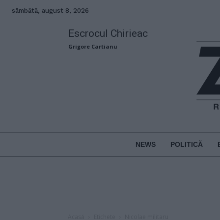
sâmbătă, august 8, 2026
Escrocul Chirieac
Grigore Cartianu
NEWS
POLITICĂ
Acasă
Etichete
Nicolae militaru