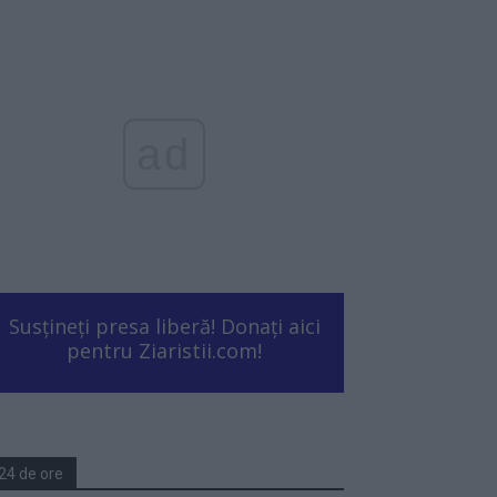
ad
Susțineți presa liberă! Donați aici
pentru Ziaristii.com!
24 de ore