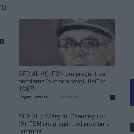
ru
2
SERIAL (9). FSN era pregătit să
proclame “victoria revoluției” în
1987!
Grigore Cartianu
-
joi, 2 decembrie 2021
1
SERIAL / Sfârșitul Ceaușeștilor
(9): FSN era pregătit să proclame
„victoria...