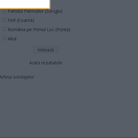
PNCR (Terheș)
Partidul Patrioților (Surugiu)
FAR (Coarnă)
România pe Primul Loc (Ponta)
Altul
Arată rezultatele
Arhiva sondajelor