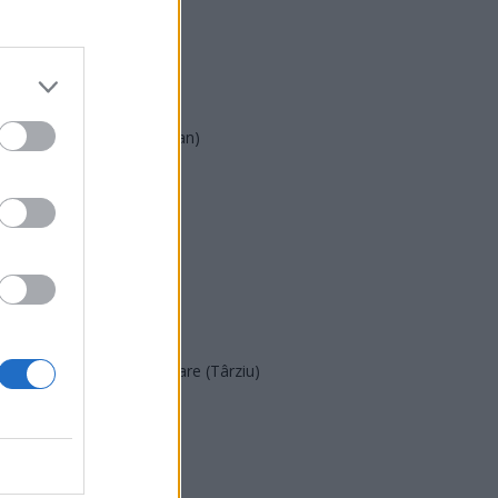
PSD
AUR
UDMR
PMP (Tomac)
Forța Dreptei (L. Orban)
PNȚMM
REPER
SENS
SOS (Șoșoacă)
POT (Gavrilă)
PACE (Peia)
Acțiunea Conservatoare (Târziu)
PDF (Lazarus)
PUSL (D. Voiculescu)
PNȚCD (Pavelescu)