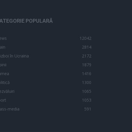
ATEGORIE POPULARĂ
ews
12042
ain
2814
zboi în Ucraina
2172
inii
1879
umea
1416
litică
1300
zvăluiri
1065
ort
1053
ass-media
591