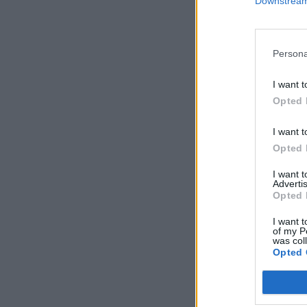
Downstream 
Persona
I want t
Opted 
I want t
Opted 
I want 
Advertis
Opted 
I want t
of my P
was col
Opted 