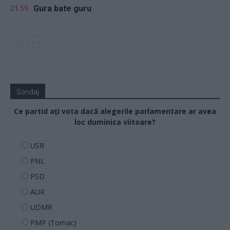
21.59
Gura bate guru
Sondaj
Ce partid ați vota dacă alegerile parlamentare ar avea
loc duminica viitoare?
USR
PNL
PSD
AUR
UDMR
PMP (Tomac)