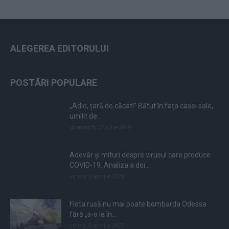
ALEGEREA EDITORULUI
POSTĂRI POPULARE
„Adio, țară de căcat!” Bătut în fața casei sale,
umilit de...
duminică, 21 iulie 2019
Adevăr și mituri despre virusul care produce
COVID-19. Analiza a doi...
vineri, 3 aprilie 2020
Flota rusă nu mai poate bombarda Odessa
fără „s-o ia în...
vineri, 8 aprilie 2022