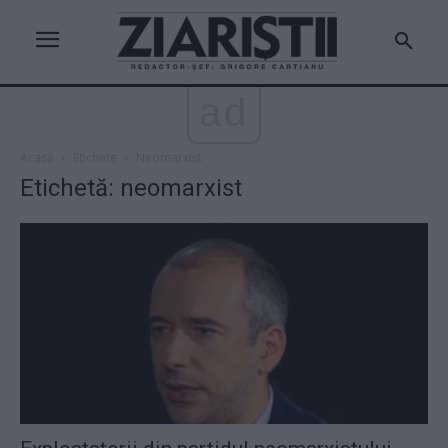
ad
Acasă
Etichete
Neomarxist
Etichetă: neomarxist