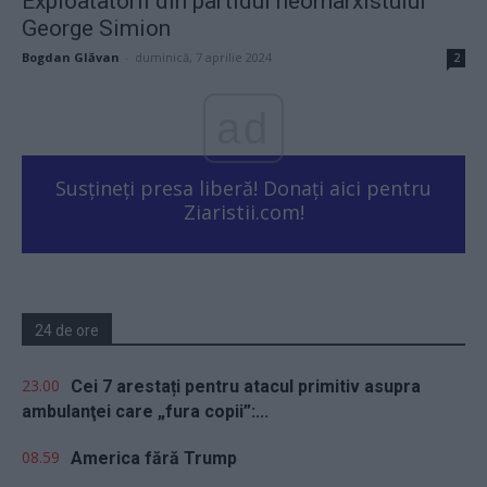
Exploatatorii din partidul neomarxistului
George Simion
Bogdan Glăvan
-
duminică, 7 aprilie 2024
2
ad
Susțineți presa liberă! Donați aici pentru
Ziaristii.com!
24 de ore
23.00
Cei 7 arestați pentru atacul primitiv asupra
ambulanţei care „fura copii”:...
08.59
America fără Trump