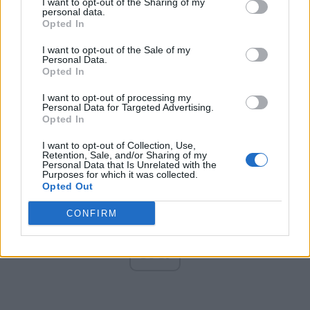
I want to opt-out of the Sharing of my
Altul
personal data.
Opted In
I want to opt-out of the Sale of my
Personal Data.
Arată rezultatele
Opted In
Arhiva sondajelor
I want to opt-out of processing my
Personal Data for Targeted Advertising.
Opted In
I want to opt-out of Collection, Use,
Retention, Sale, and/or Sharing of my
Personal Data that Is Unrelated with the
Purposes for which it was collected.
Opted Out
CONFIRM
ad