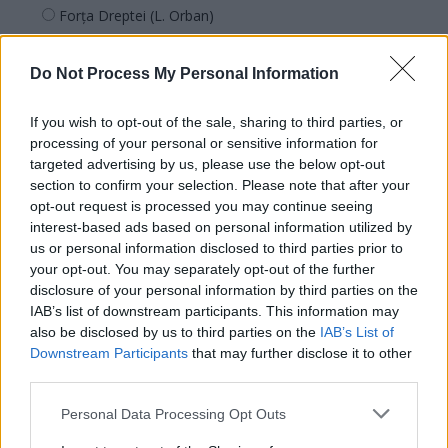
Forța Dreptei (L. Orban)
PNȚMM
Do Not Process My Personal Information
REPER
SENS
If you wish to opt-out of the sale, sharing to third parties, or
SOS (Șoșoacă)
processing of your personal or sensitive information for
targeted advertising by us, please use the below opt-out
POT (Gavrilă)
section to confirm your selection. Please note that after your
PACE (Peia)
opt-out request is processed you may continue seeing
Acțiunea Conservatoare (Târziu)
interest-based ads based on personal information utilized by
us or personal information disclosed to third parties prior to
PDF (Lazarus)
your opt-out. You may separately opt-out of the further
PUSL (D. Voiculescu)
disclosure of your personal information by third parties on the
IAB’s list of downstream participants. This information may
PNȚCD (Pavelescu)
also be disclosed by us to third parties on the
IAB’s List of
PNCR (Terheș)
Downstream Participants
that may further disclose it to other
third parties.
Partidul Patrioților (Surugiu)
FAR (Coarnă)
Personal Data Processing Opt Outs
România pe Primul Loc (Ponta)