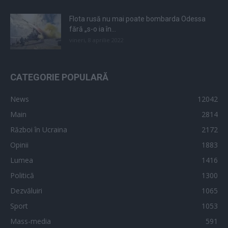
Flota rusă nu mai poate bombarda Odessa
fără „s-o ia în...
vineri, 8 aprilie 2022
CATEGORIE POPULARĂ
News
12042
Main
2814
Război în Ucraina
2172
Opinii
1883
Lumea
1416
Politică
1300
Dezvăluiri
1065
Sport
1053
Mass-media
591