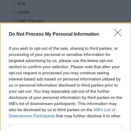
AUR
UDMR
PMP (Tomac)
Forța Dreptei (L. Orban)
Do Not Process My Personal Information
PNȚMM
REPER
If you wish to opt-out of the sale, sharing to third parties, or
processing of your personal or sensitive information for
SENS
targeted advertising by us, please use the below opt-out
SOS (Șoșoacă)
section to confirm your selection. Please note that after your
opt-out request is processed you may continue seeing
POT (Gavrilă)
interest-based ads based on personal information utilized by
PACE (Peia)
us or personal information disclosed to third parties prior to
Acțiunea Conservatoare (Târziu)
your opt-out. You may separately opt-out of the further
disclosure of your personal information by third parties on the
PDF (Lazarus)
IAB’s list of downstream participants. This information may
PUSL (D. Voiculescu)
also be disclosed by us to third parties on the
IAB’s List of
Downstream Participants
that may further disclose it to other
PNȚCD (Pavelescu)
third parties.
PNCR (Terheș)