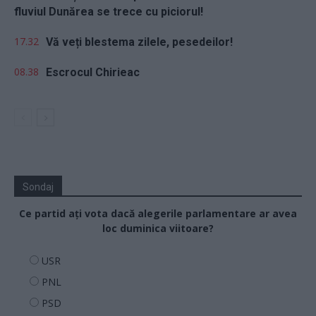
fluviul Dunărea se trece cu piciorul!
17.32
Vă veți blestema zilele, pesedeilor!
08.38
Escrocul Chirieac
Sondaj
Ce partid ați vota dacă alegerile parlamentare ar avea
loc duminica viitoare?
USR
PNL
PSD