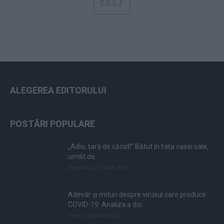
ALEGEREA EDITORULUI
POSTĂRI POPULARE
„Adio, țară de căcat!” Bătut în fața casei sale,
umilit de...
duminică, 21 iulie 2019
Adevăr și mituri despre virusul care produce
COVID-19. Analiza a doi...
vineri, 3 aprilie 2020