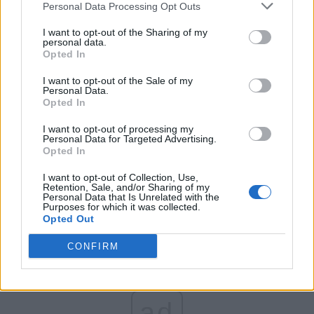
Personal Data Processing Opt Outs
Partidul Patrioților (Surugiu)
FAR (Coarnă)
I want to opt-out of the Sharing of my
personal data.
România pe Primul Loc (Ponta)
Opted In
Altul
I want to opt-out of the Sale of my
Personal Data.
Opted In
Arată rezultatele
I want to opt-out of processing my
Personal Data for Targeted Advertising.
Opted In
Arhiva sondajelor
I want to opt-out of Collection, Use,
Retention, Sale, and/or Sharing of my
Personal Data that Is Unrelated with the
Purposes for which it was collected.
Opted Out
CONFIRM
ad