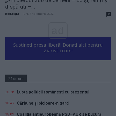
„Am pierdut 300 de oameni – uciși, răniți și
dispăruți –...
Redacţia
-
luni, 7 noiembrie 2022
0
ad
Susțineți presa liberă! Donați aici pentru
Ziaristii.com!
24 de ore
20.26
Lupta politicii românești cu prezentul
18.47
Cărbune și picioare-n gard
18.09
Coaliția antieuropeană PSD–AUR se bucură: