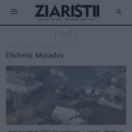
ad
Acasă
Etichete
Muradov
Etichetă: Muradov