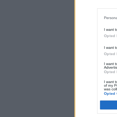
Persona
I want t
Opted 
I want t
Opted 
I want 
Advertis
Opted 
I want t
of my P
was col
Opted 