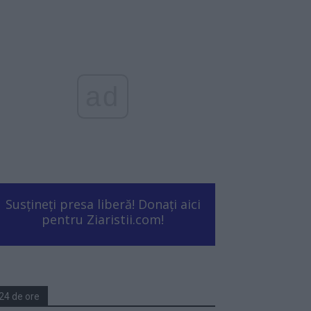
ad
Susțineți presa liberă! Donați aici
pentru Ziaristii.com!
24 de ore