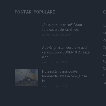
POSTĂRI POPULARE
C
„Adio, țară de căcat!” Bătut în
N
fața casei sale, umilit de...
M
duminică, 21 iulie 2019
Ră
Op
Adevăr și mituri despre virusul
care produce COVID-19. Analiza
L
a doi...
Po
vineri, 3 aprilie 2020
De
Flota rusă nu mai poate
Sp
bombarda Odessa fără „s-o ia
în...
M
vineri, 8 aprilie 2022