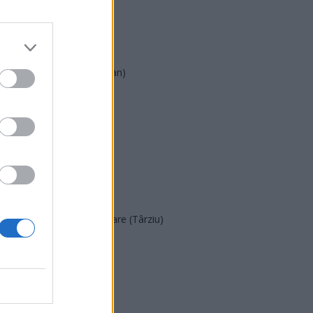
AUR
UDMR
PMP (Tomac)
Forța Dreptei (L. Orban)
PNȚMM
REPER
SENS
SOS (Șoșoacă)
POT (Gavrilă)
PACE (Peia)
Acțiunea Conservatoare (Târziu)
PDF (Lazarus)
PUSL (D. Voiculescu)
PNȚCD (Pavelescu)
PNCR (Terheș)