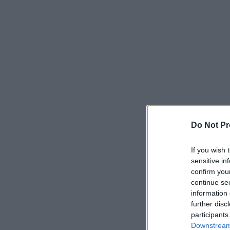
Do Not Pr
If you wish 
sensitive in
confirm you
continue se
information 
further disc
participants
Downstream 