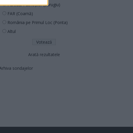
Partidul Patrioților (Surugiu)
FAR (Coarnă)
România pe Primul Loc (Ponta)
Altul
Arată rezultatele
Arhiva sondajelor