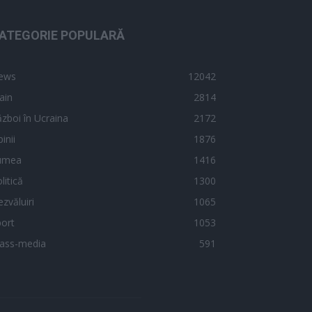
ATEGORIE POPULARĂ
ews
12042
ain
2814
zboi în Ucraina
2172
inii
1876
umea
1416
litică
1300
zvăluiri
1065
ort
1053
ass-media
591