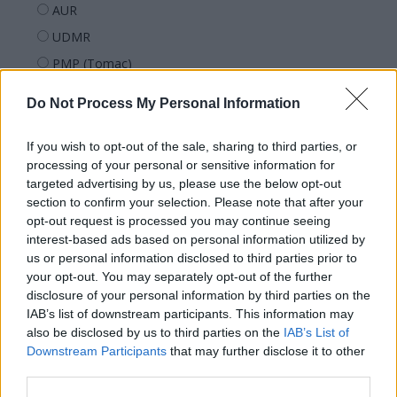
AUR
UDMR
PMP (Tomac)
Forța Dreptei (L. Orban)
Do Not Process My Personal Information
PNȚMM
REPER
If you wish to opt-out of the sale, sharing to third parties, or
processing of your personal or sensitive information for
SENS
targeted advertising by us, please use the below opt-out
SOS (Șoșoacă)
section to confirm your selection. Please note that after your
opt-out request is processed you may continue seeing
POT (Gavrilă)
interest-based ads based on personal information utilized by
PACE (Peia)
us or personal information disclosed to third parties prior to
Acțiunea Conservatoare (Târziu)
your opt-out. You may separately opt-out of the further
disclosure of your personal information by third parties on the
PDF (Lazarus)
IAB’s list of downstream participants. This information may
PUSL (D. Voiculescu)
also be disclosed by us to third parties on the
IAB’s List of
Downstream Participants
that may further disclose it to other
PNȚCD (Pavelescu)
third parties.
PNCR (Terheș)