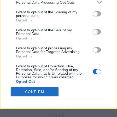
Personal Data Processing Opt Outs
Partidul Patrioților (Surugiu)
FAR (Coarnă)
I want to opt-out of the Sharing of my
personal data.
România pe Primul Loc (Ponta)
Opted In
Altul
I want to opt-out of the Sale of my
Personal Data.
Opted In
Arată rezultatele
I want to opt-out of processing my
Personal Data for Targeted Advertising.
Opted In
Arhiva sondajelor
I want to opt-out of Collection, Use,
Retention, Sale, and/or Sharing of my
Personal Data that Is Unrelated with the
Purposes for which it was collected.
Opted Out
CONFIRM
ad