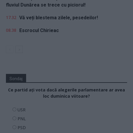
fluviul Dunărea se trece cu piciorul!
17.32
Vă veți blestema zilele, pesedeilor!
08.38
Escrocul Chirieac
Sondaj
Ce partid ați vota dacă alegerile parlamentare ar avea
loc duminica viitoare?
USR
PNL
PSD