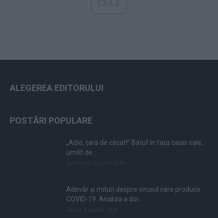
ALEGEREA EDITORULUI
POSTĂRI POPULARE
„Adio, țară de căcat!” Bătut în fața casei sale,
umilit de...
duminică, 21 iulie 2019
Adevăr și mituri despre virusul care produce
COVID-19. Analiza a doi...
vineri, 3 aprilie 2020