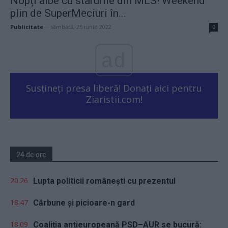
Nopți albe cu starurile din MLS! Weekend
plin de SuperMeciuri în...
Publicitate
-
sâmbătă, 25 iunie 2022
0
ad
Susțineți presa liberă! Donați aici pentru
Ziaristii.com!
24 de ore
20.26
Lupta politicii românești cu prezentul
18.47
Cărbune și picioare-n gard
18.09
Coaliția antieuropeană PSD–AUR se bucură: