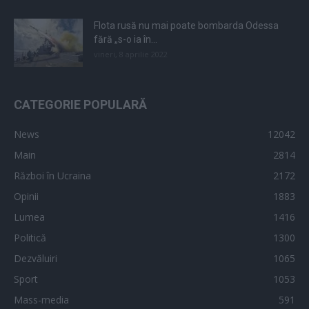
Flota rusă nu mai poate bombarda Odessa
fără „s-o ia în...
vineri, 8 aprilie 2022
CATEGORIE POPULARĂ
News
12042
Main
2814
Război în Ucraina
2172
Opinii
1883
Lumea
1416
Politică
1300
Dezvăluiri
1065
Sport
1053
Mass-media
591