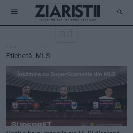
ad
Acasă
Etichete
MLS
Etichetă: MLS