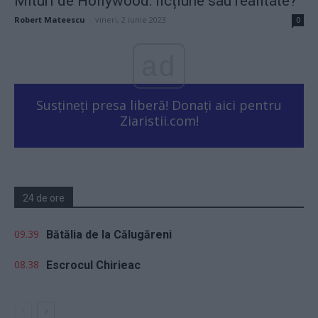
Mituri de Hollywood: ficțiune sau realitate?
Robert Mateescu
-
vineri, 2 iunie 2023
0
ad
Susțineți presa liberă! Donați aici pentru
Ziaristii.com!
24 de ore
09.39
Bătălia de la Călugăreni
08.38
Escrocul Chirieac