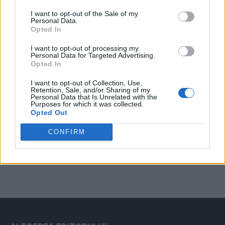
Arată rezultatele
I want to opt-out of the Sale of my
Personal Data.
Arhiva sondajelor
Opted In
I want to opt-out of processing my
Personal Data for Targeted Advertising.
Opted In
I want to opt-out of Collection, Use,
Retention, Sale, and/or Sharing of my
Personal Data that Is Unrelated with the
Purposes for which it was collected.
Opted Out
ad
CONFIRM