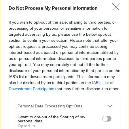
SENS
Do Not Process My Personal Information
SOS (Șoșoacă)
POT (Gavrilă)
If you wish to opt-out of the sale, sharing to third parties, or
processing of your personal or sensitive information for
PACE (Peia)
targeted advertising by us, please use the below opt-out
Acțiunea Conservatoare (Târziu)
section to confirm your selection. Please note that after your
opt-out request is processed you may continue seeing
PDF (Lazarus)
interest-based ads based on personal information utilized by
PUSL (D. Voiculescu)
us or personal information disclosed to third parties prior to
PNȚCD (Pavelescu)
your opt-out. You may separately opt-out of the further
disclosure of your personal information by third parties on the
PNCR (Terheș)
IAB’s list of downstream participants. This information may
Partidul Patrioților (Surugiu)
also be disclosed by us to third parties on the
IAB’s List of
Downstream Participants
that may further disclose it to other
FAR (Coarnă)
third parties.
România pe Primul Loc (Ponta)
Personal Data Processing Opt Outs
Altul
I want to opt-out of the Sharing of my
personal data.
Opted In