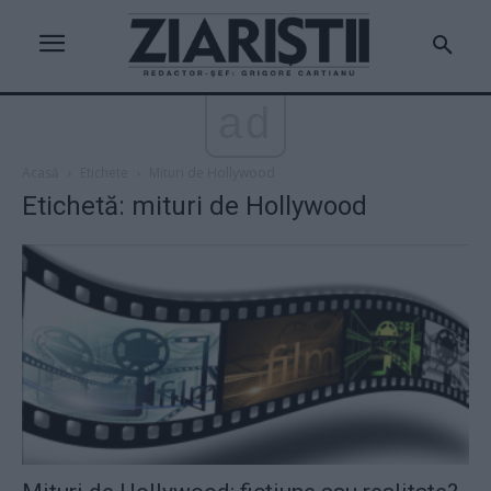
ad
Acasă
Etichete
Mituri de Hollywood
Etichetă: mituri de Hollywood