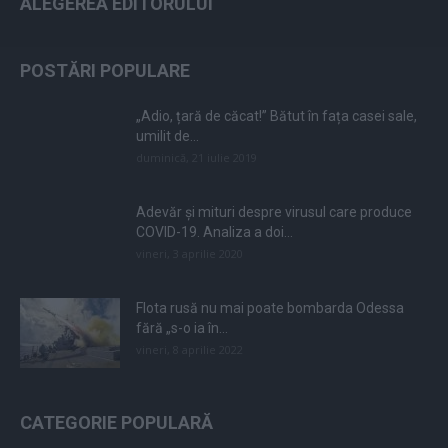
ALEGEREA EDITORULUI
POSTĂRI POPULARE
„Adio, țară de căcat!” Bătut în fața casei sale,
umilit de...
duminică, 21 iulie 2019
Adevăr și mituri despre virusul care produce
COVID-19. Analiza a doi...
vineri, 3 aprilie 2020
Flota rusă nu mai poate bombarda Odessa
fără „s-o ia în...
vineri, 8 aprilie 2022
CATEGORIE POPULARĂ