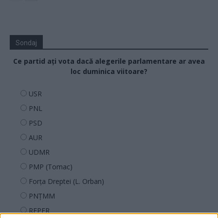
Sondaj
Ce partid ați vota dacă alegerile parlamentare ar avea
loc duminica viitoare?
USR
PNL
PSD
AUR
UDMR
PMP (Tomac)
Forța Dreptei (L. Orban)
PNȚMM
REPER