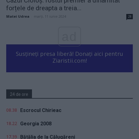
Cazul Cioloș: fostul premier a dinamitat
forțele de dreapta a treia...
Matei Udrea
-
marți, 11 iunie 2024
28
ad
Susțineți presa liberă! Donați aici pentru
Ziaristii.com!
24 de ore
08.38
Escrocul Chirieac
18.22
Georgia 2008
17.39
Bătălia de la Călugăreni