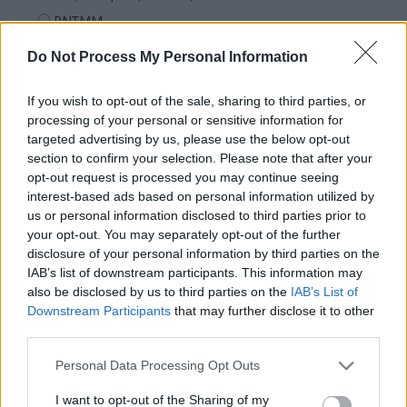
PNȚMM
REPER
Do Not Process My Personal Information
SENS
If you wish to opt-out of the sale, sharing to third parties, or
SOS (Șoșoacă)
processing of your personal or sensitive information for
POT (Gavrilă)
targeted advertising by us, please use the below opt-out
PACE (Peia)
section to confirm your selection. Please note that after your
opt-out request is processed you may continue seeing
Acțiunea Conservatoare (Târziu)
interest-based ads based on personal information utilized by
PDF (Lazarus)
us or personal information disclosed to third parties prior to
your opt-out. You may separately opt-out of the further
PUSL (D. Voiculescu)
disclosure of your personal information by third parties on the
PNȚCD (Pavelescu)
IAB’s list of downstream participants. This information may
also be disclosed by us to third parties on the
IAB’s List of
PNCR (Terheș)
Downstream Participants
that may further disclose it to other
Partidul Patrioților (Surugiu)
third parties.
FAR (Coarnă)
Personal Data Processing Opt Outs
România pe Primul Loc (Ponta)
I want to opt-out of the Sharing of my
Altul