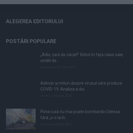
ALEGEREA EDITORULUI
POSTĂRI POPULARE
„Adio, țară de căcat!” Bătut în fața casei sale,
umilit de...
duminică, 21 iulie 2019
Adevăr și mituri despre virusul care produce
COVID-19. Analiza a doi...
vineri, 3 aprilie 2020
Flota rusă nu mai poate bombarda Odessa
fără „s-o ia în...
vineri, 8 aprilie 2022