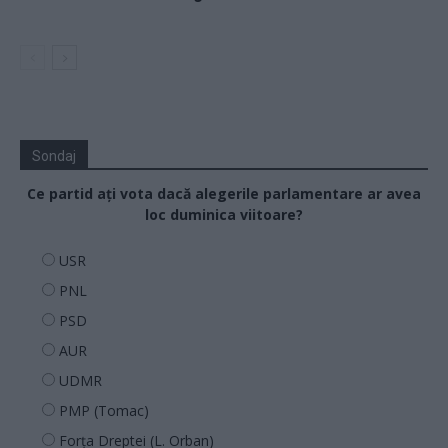
Sondaj
Ce partid ați vota dacă alegerile parlamentare ar avea
loc duminica viitoare?
USR
PNL
PSD
AUR
UDMR
PMP (Tomac)
Forța Dreptei (L. Orban)