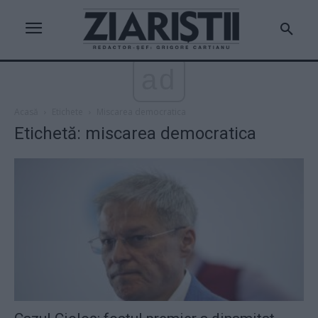
ad
Acasă
Etichete
Miscarea democratica
Etichetă: miscarea democratica