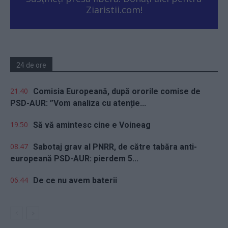
Ziaristii.com!
24 de ore
21.40
Comisia Europeană, după ororile comise de
PSD-AUR: ”Vom analiza cu atenție...
19.50
Să vă amintesc cine e Voineag
08.47
Sabotaj grav al PNRR, de către tabăra anti-
europeană PSD-AUR: pierdem 5...
06.44
De ce nu avem baterii