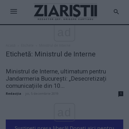
ad
Acasă
Etichete
Ministrul de Interne
Etichetă: Ministrul de Interne
Ministrul de Interne, ultimatum pentru
Jandarmeria București: „Desecretizați
comunicațiile din 10...
Redacţia
-
joi, 5 decembrie 2019
1
ad
Susțineți presa liberă! Donați aici pentru