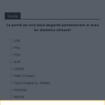
Sondaj
Ce partid ați vota dacă alegerile parlamentare ar avea
loc duminica viitoare?
USR
PNL
PSD
AUR
UDMR
PMP (Tomac)
Forța Dreptei (L. Orban)
PNȚMM
REPER
SENS