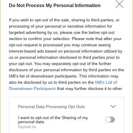
Do Not Process My Personal Information
SOS (Șoșoacă)
POT (Gavrilă)
If you wish to opt-out of the sale, sharing to third parties, or
PACE (Peia)
processing of your personal or sensitive information for
targeted advertising by us, please use the below opt-out
Acțiunea Conservatoare (Târziu)
section to confirm your selection. Please note that after your
PDF (Lazarus)
opt-out request is processed you may continue seeing
interest-based ads based on personal information utilized by
PUSL (D. Voiculescu)
us or personal information disclosed to third parties prior to
PNȚCD (Pavelescu)
your opt-out. You may separately opt-out of the further
PNCR (Terheș)
disclosure of your personal information by third parties on the
IAB’s list of downstream participants. This information may
Partidul Patrioților (Surugiu)
also be disclosed by us to third parties on the
IAB’s List of
FAR (Coarnă)
Downstream Participants
that may further disclose it to other
third parties.
România pe Primul Loc (Ponta)
Altul
Personal Data Processing Opt Outs
I want to opt-out of the Sharing of my
personal data.
Opted In
Arată rezultatele