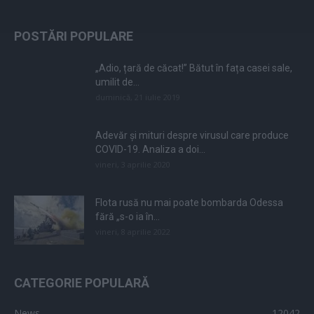
POSTĂRI POPULARE
„Adio, țară de căcat!” Bătut în fața casei sale,
umilit de...
duminică, 21 iulie 2019
Adevăr și mituri despre virusul care produce
COVID-19. Analiza a doi...
vineri, 3 aprilie 2020
Flota rusă nu mai poate bombarda Odessa
fără „s-o ia în...
vineri, 8 aprilie 2022
CATEGORIE POPULARĂ
News
12042