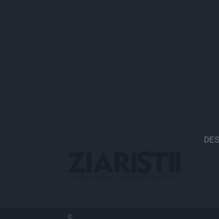
DES
©