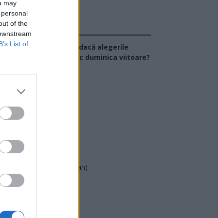
ou may
 personal
out of the
Sondaj
 downstream
B’s List of
Ce partid ați vota dacă alegerile
arlamentare ar avea loc duminica viitoare?
USR
PNL
PSD
AUR
UDMR
PMP (Tomac)
Forța Dreptei (L. Orban)
PNȚMM
REPER
SENS