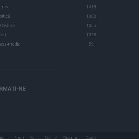
umea
1416
litică
1300
zvăluiri
1065
ort
1053
ass-media
591
RMAȚI-NE
umea
Sport
Viața
Cultură
Diaspora
Opinii