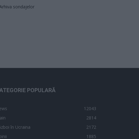
Arhiva sondajelor
ATEGORIE POPULARĂ
ews
12043
ain
2814
zboi în Ucraina
2172
inii
1885