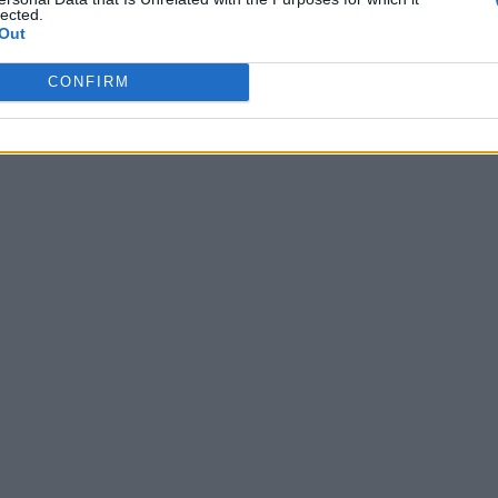
lected.
Out
CONFIRM