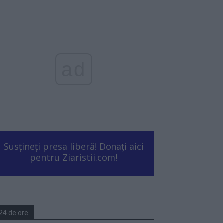
ad
Susțineți presa liberă! Donați aici
pentru Ziaristii.com!
24 de ore