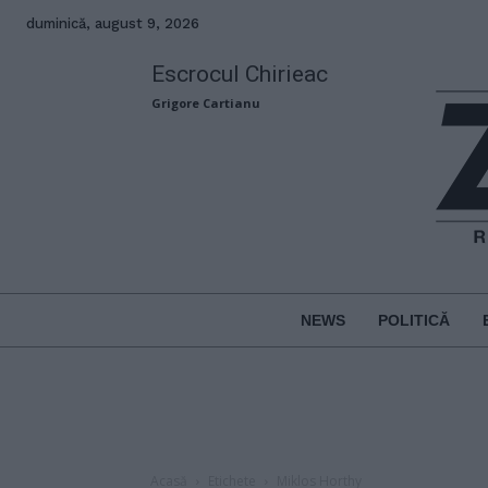
duminică, august 9, 2026
Escrocul Chirieac
Grigore Cartianu
NEWS
POLITICĂ
Acasă
Etichete
Miklos Horthy