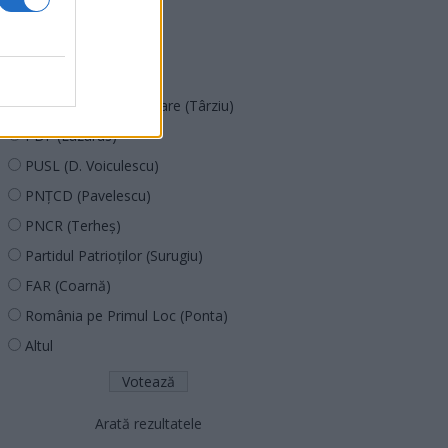
SOS (Șoșoacă)
POT (Gavrilă)
PACE (Peia)
Acțiunea Conservatoare (Târziu)
PDF (Lazarus)
PUSL (D. Voiculescu)
PNȚCD (Pavelescu)
PNCR (Terheș)
Partidul Patrioților (Surugiu)
FAR (Coarnă)
România pe Primul Loc (Ponta)
Altul
Arată rezultatele