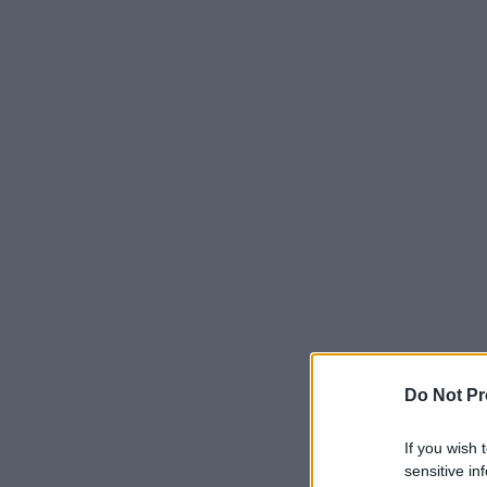
Do Not Pr
If you wish 
sensitive in