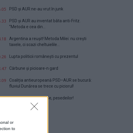
.05
PSD și AUR ne-au vrut în junk
.33
PSD și AUR au inventat bâta anti-Fritz.
”Metoda e cea din...
.18
Argentina a reușit! Metoda Milei: nu crești
taxele, ci scazi cheltuielile...
.26
Lupta politicii românești cu prezentul
.47
Cărbune și picioare-n gard
.09
Coaliția antieuropeană PSD–AUR se bucură:
fluviul Dunărea se trece cu piciorul!
.32
Vă veți blestema zilele, pesedeilor!
sonal or
ection to