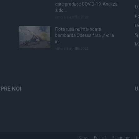
care produce COVID-19. Analiza
L
a doi...
Po
vineri, 3 aprilie 2020
De
Flota rusă nu mai poate
Sp
bombarda Odessa fără „s-o ia
în...
M
vineri, 8 aprilie 2022
PRE NOI
U
News
Politică
Economie
L