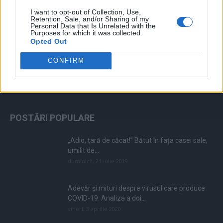
I want to opt-out of Collection, Use,
Retention, Sale, and/or Sharing of my
Personal Data that Is Unrelated with the
Purposes for which it was collected.
Opted Out
CONFIRM
ALEGEREA EDITORULUI
POSTĂRI POPULARE
„Adio, țară de căcat!” Bătut în fața casei sale,
umilit de...
duminică, 21 iulie 2019
Adevăr și mituri despre virusul care produce
COVID-19. Analiza a doi...
vineri, 3 aprilie 2020