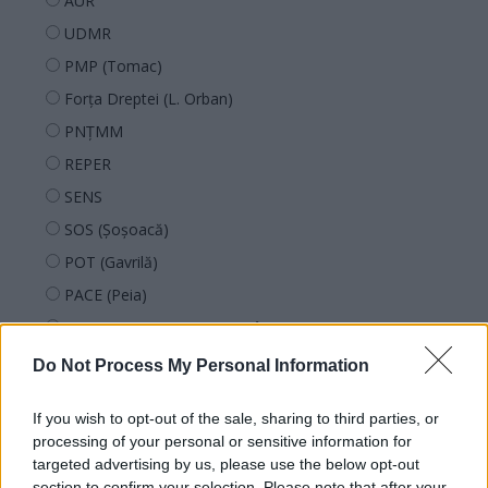
AUR
UDMR
PMP (Tomac)
Forța Dreptei (L. Orban)
PNȚMM
REPER
SENS
SOS (Șoșoacă)
POT (Gavrilă)
PACE (Peia)
Acțiunea Conservatoare (Târziu)
PDF (Lazarus)
Do Not Process My Personal Information
PUSL (D. Voiculescu)
If you wish to opt-out of the sale, sharing to third parties, or
PNȚCD (Pavelescu)
processing of your personal or sensitive information for
PNCR (Terheș)
targeted advertising by us, please use the below opt-out
section to confirm your selection. Please note that after your