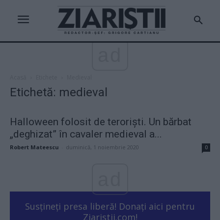
ad
Acasă
Etichete
Medieval
Etichetă: medieval
Halloween folosit de teroriști. Un bărbat
„deghizat” în cavaler medieval a...
Robert Mateescu
-
duminică, 1 noiembrie 2020
0
ad
Susțineți presa liberă! Donați aici pentru
Ziaristii.com!