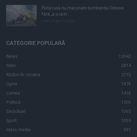
Flota rusă nu mai poate bombarda Odessa
fără „s-o ia în...
vineri, 8 aprilie 2022
CATEGORIE POPULARĂ
News
12042
Main
2814
Război în Ucraina
2172
Opinii
1876
Lumea
1416
Politică
1300
Dezvăluiri
1065
Sport
1053
Mass-media
591