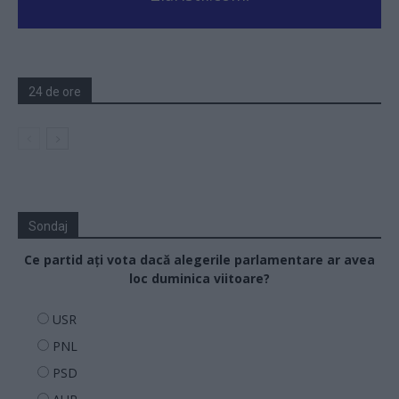
24 de ore
Sondaj
Ce partid ați vota dacă alegerile parlamentare ar avea
loc duminica viitoare?
USR
PNL
PSD