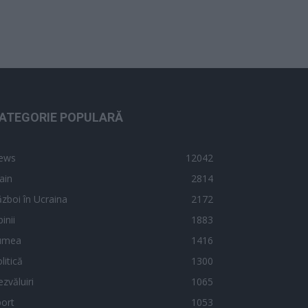
ATEGORIE POPULARĂ
ews
12042
ain
2814
zboi în Ucraina
2172
inii
1883
umea
1416
litică
1300
zvăluiri
1065
ort
1053