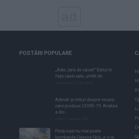
ad
POSTĂRI POPULARE
C
„Adio, țară de căcat!” Bătut în
N
fața casei sale, umilit de...
M
duminică, 21 iulie 2019
Ră
Op
Adevăr și mituri despre virusul
care produce COVID-19. Analiza
L
a doi...
Po
vineri, 3 aprilie 2020
De
Flota rusă nu mai poate
Sp
bombarda Odessa fără „s-o ia