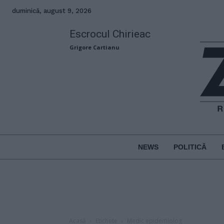
duminică, august 9, 2026
Escrocul Chirieac
Grigore Cartianu
NEWS
POLITICĂ
Acasă
Etichete
Medic epidemiolog