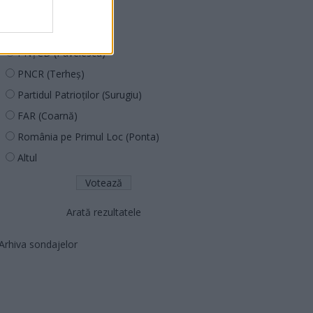
PDF (Lazarus)
PUSL (D. Voiculescu)
PNȚCD (Pavelescu)
PNCR (Terheș)
Partidul Patrioților (Surugiu)
FAR (Coarnă)
România pe Primul Loc (Ponta)
Altul
Arată rezultatele
Arhiva sondajelor