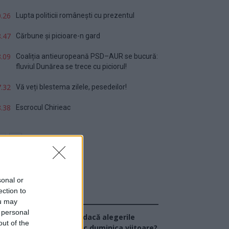
.26
Lupta politicii românești cu prezentul
.47
Cărbune și picioare-n gard
.09
Coaliția antieuropeană PSD–AUR se bucură:
fluviul Dunărea se trece cu piciorul!
.32
Vă veți blestema zilele, pesedeilor!
.38
Escrocul Chirieac
sonal or
ection to
Sondaj
ou may
 personal
Ce partid ați vota dacă alegerile
out of the
arlamentare ar avea loc duminica viitoare?