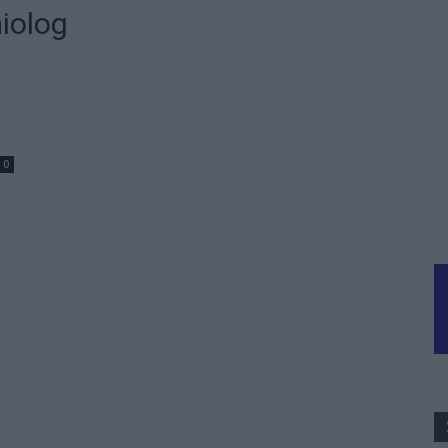
iolog
0