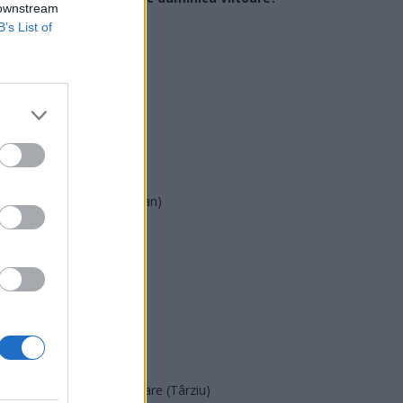
 downstream
B’s List of
USR
PNL
PSD
AUR
UDMR
PMP (Tomac)
Forța Dreptei (L. Orban)
PNȚMM
REPER
SENS
SOS (Șoșoacă)
POT (Gavrilă)
PACE (Peia)
Acțiunea Conservatoare (Târziu)