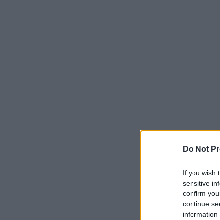
Do Not Pr
If you wish 
sensitive in
confirm you
continue se
information 