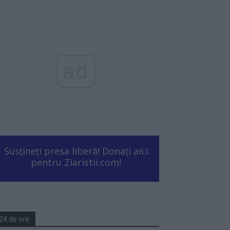
ad
Susțineți presa liberă! Donați aici
pentru Ziaristii.com!
24 de ore