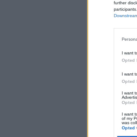
further disc
participants
Downstream 
Persona
I want t
Opted 
I want t
Opted 
I want 
Advertis
Opted 
I want t
of my P
was col
Opted 