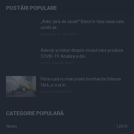
POSTĂRI POPULARE
„Adio, țară de căcat!” Bătut în fața casei sale,
umilit de...
duminică, 21 iulie 2019
Adevăr și mituri despre virusul care produce
COVID-19. Analiza a doi...
vineri, 3 aprilie 2020
Flota rusă nu mai poate bombarda Odessa
fără „s-o ia în...
vineri, 8 aprilie 2022
CATEGORIE POPULARĂ
News
12041