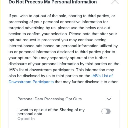
SOS (Șoșoacă)
Do Not Process My Personal Information
POT (Gavrilă)
If you wish to opt-out of the sale, sharing to third parties, or
PACE (Peia)
processing of your personal or sensitive information for
Acțiunea Conservatoare (Târziu)
targeted advertising by us, please use the below opt-out
section to confirm your selection. Please note that after your
PDF (Lazarus)
opt-out request is processed you may continue seeing
PUSL (D. Voiculescu)
interest-based ads based on personal information utilized by
PNȚCD (Pavelescu)
us or personal information disclosed to third parties prior to
your opt-out. You may separately opt-out of the further
PNCR (Terheș)
disclosure of your personal information by third parties on the
Partidul Patrioților (Surugiu)
IAB’s list of downstream participants. This information may
also be disclosed by us to third parties on the
IAB’s List of
FAR (Coarnă)
Downstream Participants
that may further disclose it to other
România pe Primul Loc (Ponta)
third parties.
Altul
Personal Data Processing Opt Outs
I want to opt-out of the Sharing of my
personal data.
Arată rezultatele
Opted In