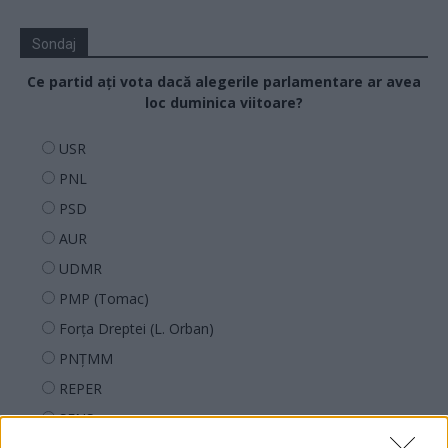
Sondaj
Ce partid ați vota dacă alegerile parlamentare ar avea
loc duminica viitoare?
USR
PNL
PSD
AUR
UDMR
PMP (Tomac)
Forța Dreptei (L. Orban)
PNȚMM
REPER
SENS