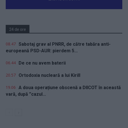
24 de ore
08.47
Sabotaj grav al PNRR, de către tabăra anti-
europeană PSD-AUR: pierdem 5...
06.44
De ce nu avem baterii
20.57
Ortodoxia nucleară a lui Kirill
19.06
A doua operațiune obscenă a DIICOT în această
vară, după ”cazul...