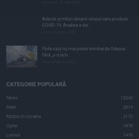
duminică, 21 iulie 2019
Adevăr și mituri despre virusul care produce
COVID-19. Analiza a doi...
vineri, 3 aprilie 2020
Flota rusă nu mai poate bombarda Odessa
fără „s-o ia în...
vineri, 8 aprilie 2022
CATEGORIE POPULARĂ
News
12042
Main
2814
Război în Ucraina
2172
Opinii
1878
Lumea
1416