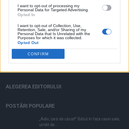
I want to opt-out of processing my
Personal Data for Targeted Advertising.
Opted In
I want to opt-out of Collection, Use,
Retention, Sale, and/or Sharing of my
ad
Personal Data that Is Unrelated with the
Purposes for which it was collected.
Opted Out
CONFIRM
ALEGEREA EDITORULUI
POSTĂRI POPULARE
„Adio, țară de căcat!” Bătut în fața casei sale,
umilit de...