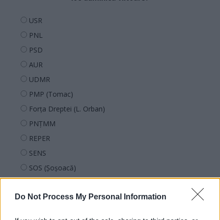
USR
PNL
PSD
AUR
UDMR
PMP (Tomac)
Forța Dreptei (L. Orban)
PNȚMM
REPER
SENS
SOS (Șoșoacă)
POT (Gavrilă)
PACE (Peia)
Do Not Process My Personal Information
Acțiunea Conservatoare (Târziu)