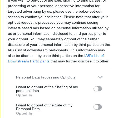
If you wish to opt-out of the sale, sharing to third parties, or
PDF (Lazarus)
processing of your personal or sensitive information for
PUSL (D. Voiculescu)
targeted advertising by us, please use the below opt-out
section to confirm your selection. Please note that after your
PNȚCD (Pavelescu)
opt-out request is processed you may continue seeing
PNCR (Terheș)
interest-based ads based on personal information utilized by
us or personal information disclosed to third parties prior to
Partidul Patrioților (Surugiu)
your opt-out. You may separately opt-out of the further
FAR (Coarnă)
disclosure of your personal information by third parties on the
IAB’s list of downstream participants. This information may
România pe Primul Loc (Ponta)
also be disclosed by us to third parties on the
IAB’s List of
Altul
Downstream Participants
that may further disclose it to other
third parties.
Personal Data Processing Opt Outs
Arată rezultatele
I want to opt-out of the Sharing of my
personal data.
Arhiva sondajelor
Opted In
I want to opt-out of the Sale of my
Personal Data.
Opted In