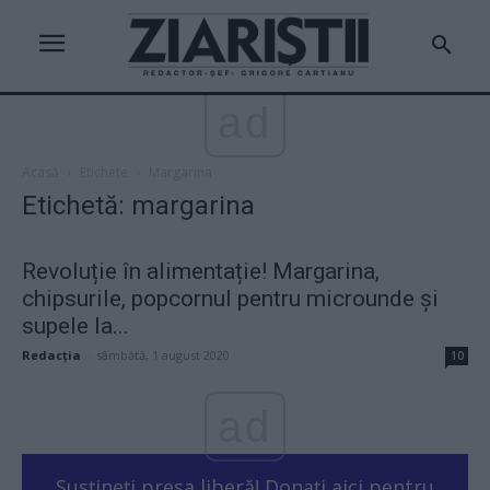
ad
Acasă
Etichete
Margarina
Etichetă: margarina
Revoluție în alimentație! Margarina,
chipsurile, popcornul pentru microunde și
supele la...
Redacţia
-
sâmbătă, 1 august 2020
10
ad
Susțineți presa liberă! Donați aici pentru