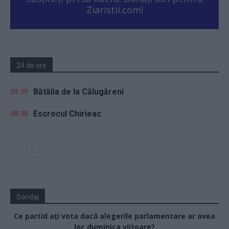
Ziaristii.com!
24 de ore
09.39
Bătălia de la Călugăreni
08.38
Escrocul Chirieac
Sondaj
Ce partid ați vota dacă alegerile parlamentare ar avea
loc duminica viitoare?