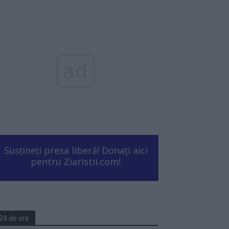
ad
Susțineți presa liberă! Donați aici
pentru Ziaristii.com!
24 de ore