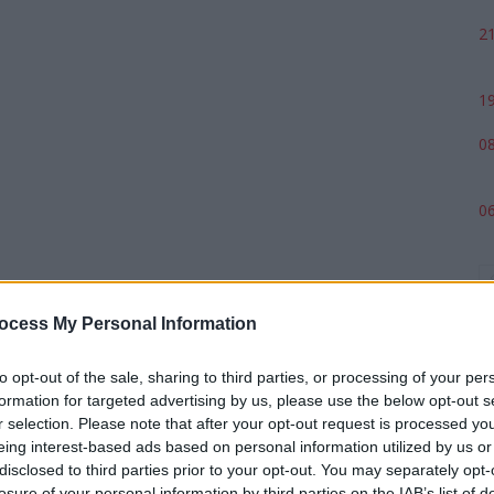
21
19
08
06
ocess My Personal Information
to opt-out of the sale, sharing to third parties, or processing of your per
formation for targeted advertising by us, please use the below opt-out s
r selection. Please note that after your opt-out request is processed y
eing interest-based ads based on personal information utilized by us or
p
disclosed to third parties prior to your opt-out. You may separately opt-
losure of your personal information by third parties on the IAB’s list of