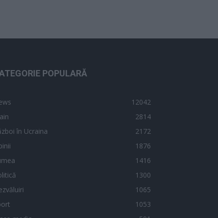
ATEGORIE POPULARĂ
ews
12042
ain
2814
zboi în Ucraina
2172
inii
1876
umea
1416
litică
1300
zvăluiri
1065
ort
1053