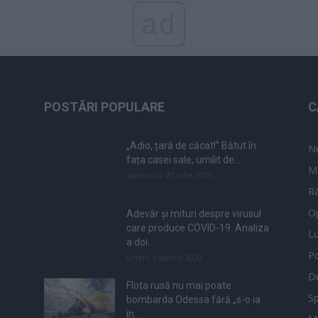
ad
POSTĂRI POPULARE
C
„Adio, țară de căcat!” Bătut în
N
fața casei sale, umilit de...
M
duminică, 21 iulie 2019
Ră
Op
Adevăr și mituri despre virusul
care produce COVID-19. Analiza
L
a doi...
Po
vineri, 3 aprilie 2020
De
Flota rusă nu mai poate
Sp
bombarda Odessa fără „s-o ia
în...