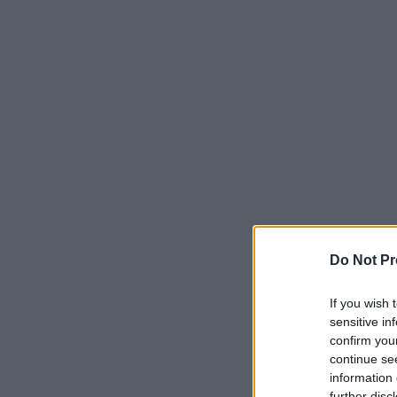
Do Not Pr
If you wish 
sensitive in
confirm you
continue se
information 
further disc