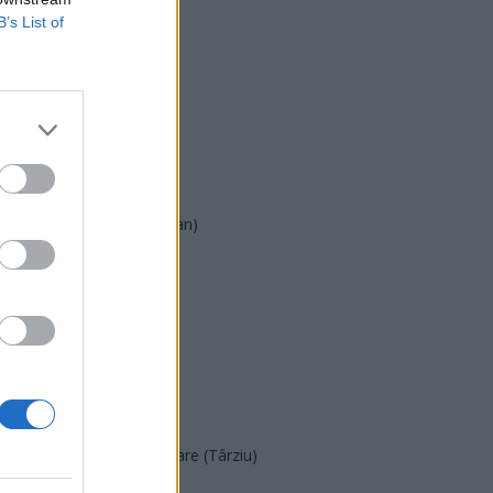
B’s List of
USR
PNL
PSD
AUR
UDMR
PMP (Tomac)
Forța Dreptei (L. Orban)
PNȚMM
REPER
SENS
SOS (Șoșoacă)
POT (Gavrilă)
PACE (Peia)
Acțiunea Conservatoare (Târziu)
PDF (Lazarus)