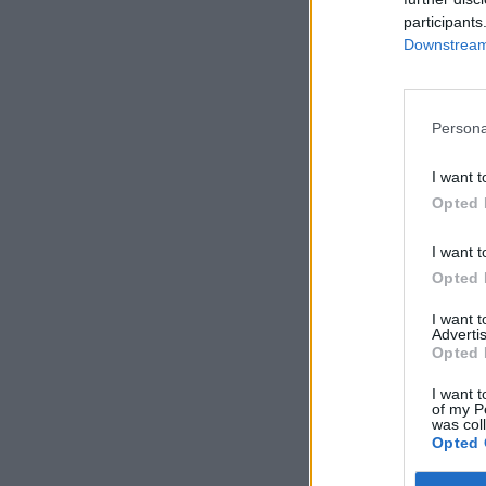
participants
Downstream 
Persona
I want t
Opted 
I want t
Opted 
I want 
Advertis
Opted 
I want t
of my P
was col
Opted 