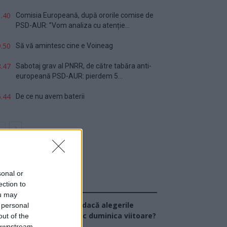
.40
Comisia Europeană, după ororile comise de
PSD-AUR: ”Vom analiza cu atenție...
.50
Să vă amintesc cine e Voineag
.47
Sabotaj grav al PNRR, de către tabăra anti-
europeană PSD-AUR: pierdem 5...
.44
De ce nu avem baterii
sonal or
ection to
Sondaj
ou may
Ce partid ați vota dacă alegerile
 personal
arlamentare ar avea loc duminica viitoare?
out of the
 downstream