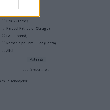
PUSL (D. Voiculescu)
PNȚCD (Pavelescu)
PNCR (Terheș)
Partidul Patrioților (Surugiu)
FAR (Coarnă)
România pe Primul Loc (Ponta)
Altul
Arată rezultatele
Arhiva sondajelor