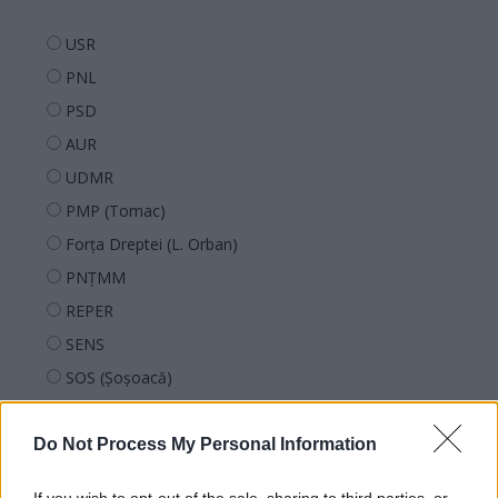
USR
PNL
PSD
AUR
UDMR
PMP (Tomac)
Forța Dreptei (L. Orban)
PNȚMM
REPER
SENS
SOS (Șoșoacă)
POT (Gavrilă)
PACE (Peia)
Do Not Process My Personal Information
Acțiunea Conservatoare (Târziu)