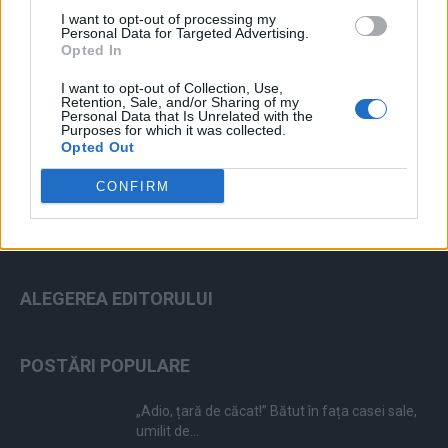
I want to opt-out of processing my
Personal Data for Targeted Advertising.
Opted In
I want to opt-out of Collection, Use,
ad
Retention, Sale, and/or Sharing of my
Personal Data that Is Unrelated with the
Purposes for which it was collected.
Opted Out
CONFIRM
ALEGEREA EDITORULUI
POSTĂRI POPULARE
„Adio, țară de căcat!” Bătut în fața casei sale,
umilit de...