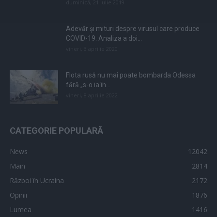
duminică, 21 iulie 2019
Adevăr și mituri despre virusul care produce
COVID-19. Analiza a doi...
vineri, 3 aprilie 2020
Flota rusă nu mai poate bombarda Odessa
fără „s-o ia în...
vineri, 8 aprilie 2022
CATEGORIE POPULARĂ
News
12042
Main
2814
Război în Ucraina
2172
Opinii
1876
Lumea
1416