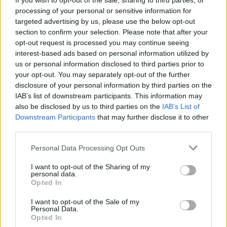
If you wish to opt-out of the sale, sharing to third parties, or
PDF (Lazarus)
processing of your personal or sensitive information for
PUSL (D. Voiculescu)
targeted advertising by us, please use the below opt-out
section to confirm your selection. Please note that after your
PNȚCD (Pavelescu)
opt-out request is processed you may continue seeing
PNCR (Terheș)
interest-based ads based on personal information utilized by
us or personal information disclosed to third parties prior to
Partidul Patrioților (Surugiu)
your opt-out. You may separately opt-out of the further
FAR (Coarnă)
disclosure of your personal information by third parties on the
IAB’s list of downstream participants. This information may
România pe Primul Loc (Ponta)
also be disclosed by us to third parties on the
IAB’s List of
Altul
Downstream Participants
that may further disclose it to other
third parties.
Personal Data Processing Opt Outs
Arată rezultatele
I want to opt-out of the Sharing of my
personal data.
Arhiva sondajelor
Opted In
I want to opt-out of the Sale of my
Personal Data.
Opted In