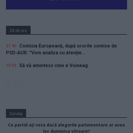
24 de ore
21.40
Comisia Europeană, după ororile comise de
PSD-AUR: ”Vom analiza cu atenție...
19.50
Să vă amintesc cine e Voineag
Sondaj
Ce partid ați vota dacă alegerile parlamentare ar avea
loc duminica viitoare?