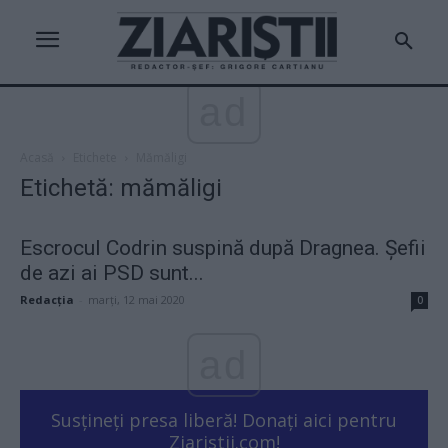
ad
Acasă
Etichete
Mămăligi
Etichetă: mămăligi
Escrocul Codrin suspină după Dragnea. Șefii
de azi ai PSD sunt...
Redacţia
-
marți, 12 mai 2020
0
ad
Susțineți presa liberă! Donați aici pentru
Ziaristii.com!