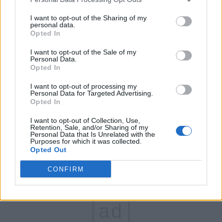
FAR (Coarnă)
I want to opt-out of the Sharing of my
personal data.
România pe Primul Loc (Ponta)
Opted In
Altul
I want to opt-out of the Sale of my
Personal Data.
Opted In
Arată rezultatele
I want to opt-out of processing my
Personal Data for Targeted Advertising.
Opted In
Arhiva sondajelor
I want to opt-out of Collection, Use,
Retention, Sale, and/or Sharing of my
Personal Data that Is Unrelated with the
Purposes for which it was collected.
Opted Out
CONFIRM
ad