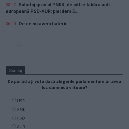
08.47
Sabotaj grav al PNRR, de către tabăra anti-
europeană PSD-AUR: pierdem 5...
06.44
De ce nu avem baterii
Sondaj
Ce partid ați vota dacă alegerile parlamentare ar avea
loc duminica viitoare?
USR
PNL
PSD
AUR