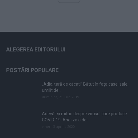
ALEGEREA EDITORULUI
POSTĂRI POPULARE
„Adio, țară de căcat!” Bătut în fața casei sale,
umilit de...
duminică, 21 iulie 2019
Adevăr și mituri despre virusul care produce
COVID-19. Analiza a doi...
vineri, 3 aprilie 2020