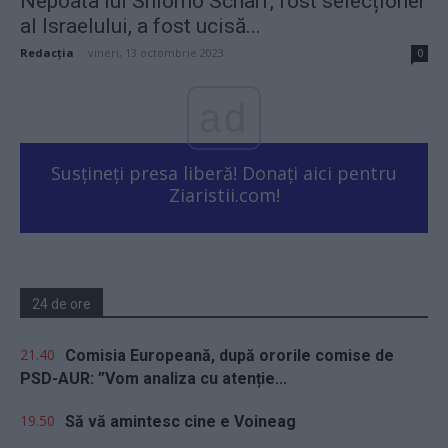
Nepoata lui Shlomo Scharf, fost selecționer
al Israelului, a fost ucisă...
Redacţia
-
vineri, 13 octombrie 2023
0
ad
Susțineți presa liberă! Donați aici pentru
Ziaristii.com!
24 de ore
21.40
Comisia Europeană, după ororile comise de
PSD-AUR: ”Vom analiza cu atenție...
19.50
Să vă amintesc cine e Voineag