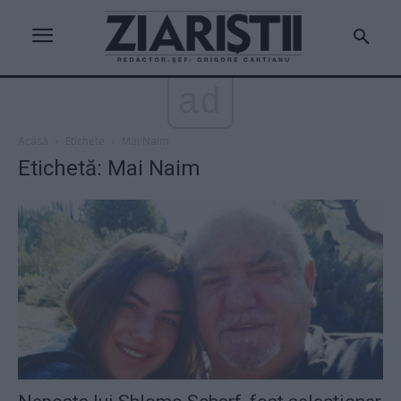
ad
Acasă
Etichete
Mai Naim
Etichetă: Mai Naim