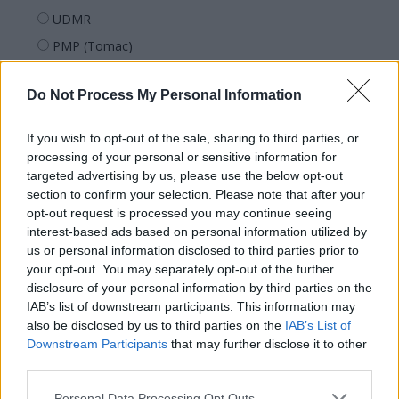
UDMR
PMP (Tomac)
Forța Dreptei (L. Orban)
Do Not Process My Personal Information
PNȚMM
REPER
If you wish to opt-out of the sale, sharing to third parties, or
SENS
processing of your personal or sensitive information for
targeted advertising by us, please use the below opt-out
SOS (Șoșoacă)
section to confirm your selection. Please note that after your
POT (Gavrilă)
opt-out request is processed you may continue seeing
interest-based ads based on personal information utilized by
PACE (Peia)
us or personal information disclosed to third parties prior to
Acțiunea Conservatoare (Târziu)
your opt-out. You may separately opt-out of the further
PDF (Lazarus)
disclosure of your personal information by third parties on the
IAB’s list of downstream participants. This information may
PUSL (D. Voiculescu)
also be disclosed by us to third parties on the
IAB’s List of
PNȚCD (Pavelescu)
Downstream Participants
that may further disclose it to other
third parties.
PNCR (Terheș)
Partidul Patrioților (Surugiu)
Personal Data Processing Opt Outs