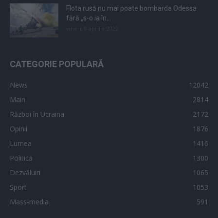
Flota rusă nu mai poate bombarda Odessa
fără „s-o ia în...
vineri, 8 aprilie 2022
CATEGORIE POPULARĂ
News
12042
Main
2814
Război în Ucraina
2172
Opinii
1876
Lumea
1416
Politică
1300
Dezvăluiri
1065
Sport
1053
Mass-media
591