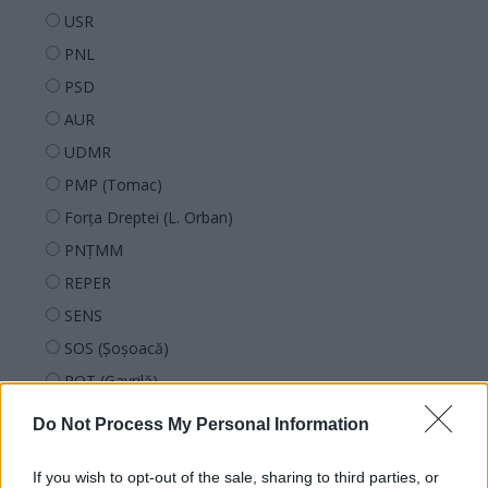
USR
PNL
PSD
AUR
UDMR
PMP (Tomac)
Forța Dreptei (L. Orban)
PNȚMM
REPER
SENS
SOS (Șoșoacă)
POT (Gavrilă)
PACE (Peia)
Do Not Process My Personal Information
Acțiunea Conservatoare (Târziu)
PDF (Lazarus)
If you wish to opt-out of the sale, sharing to third parties, or