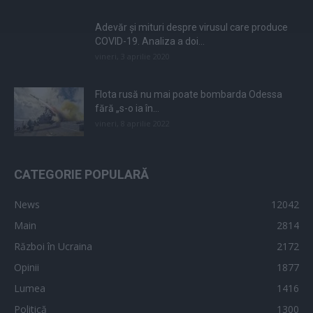
Adevăr și mituri despre virusul care produce
COVID-19. Analiza a doi...
vineri, 3 aprilie 2020
Flota rusă nu mai poate bombarda Odessa
fără „s-o ia în...
vineri, 8 aprilie 2022
CATEGORIE POPULARĂ
News
12042
Main
2814
Război în Ucraina
2172
Opinii
1877
Lumea
1416
Politică
1300