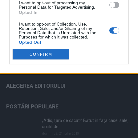
I want to opt-out of processing my
Personal Data for Targeted Advertising.
Opted In
I want to opt-out of Collection, Use,
ad
Retention, Sale, and/or Sharing of my
Personal Data that Is Unrelated with the
Purposes for which it was collected.
Opted Out
CONFIRM
ALEGEREA EDITORULUI
POSTĂRI POPULARE
„Adio, țară de căcat!” Bătut în fața casei sale,
umilit de...
duminică, 21 iulie 2019