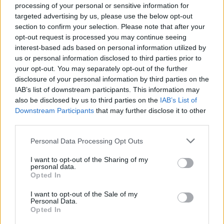
processing of your personal or sensitive information for
PUSL (D. Voiculescu)
targeted advertising by us, please use the below opt-out
PNȚCD (Pavelescu)
section to confirm your selection. Please note that after your
opt-out request is processed you may continue seeing
PNCR (Terheș)
interest-based ads based on personal information utilized by
Partidul Patrioților (Surugiu)
us or personal information disclosed to third parties prior to
your opt-out. You may separately opt-out of the further
FAR (Coarnă)
disclosure of your personal information by third parties on the
România pe Primul Loc (Ponta)
IAB’s list of downstream participants. This information may
Altul
also be disclosed by us to third parties on the
IAB’s List of
Downstream Participants
that may further disclose it to other
third parties.
Arată rezultatele
Personal Data Processing Opt Outs
I want to opt-out of the Sharing of my
Arhiva sondajelor
personal data.
Opted In
I want to opt-out of the Sale of my
Personal Data.
Opted In