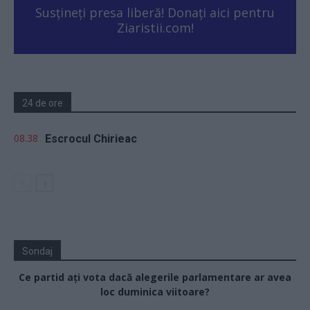
Susțineți presa liberă! Donați aici pentru
Ziaristii.com!
24 de ore
08.38
Escrocul Chirieac
Sondaj
Ce partid ați vota dacă alegerile parlamentare ar avea
loc duminica viitoare?