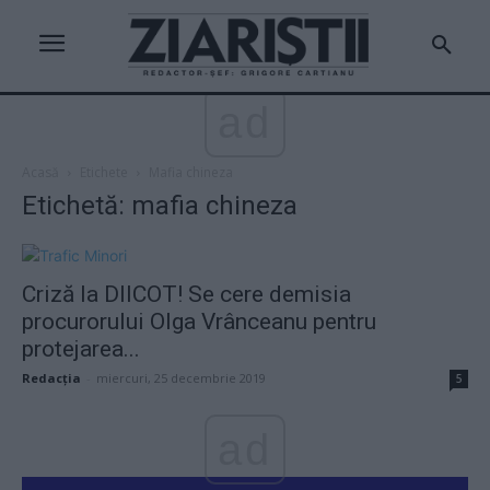
ad
Acasă
Etichete
Mafia chineza
Etichetă: mafia chineza
Criză la DIICOT! Se cere demisia
procurorului Olga Vrânceanu pentru
protejarea...
Redacţia
-
miercuri, 25 decembrie 2019
5
ad