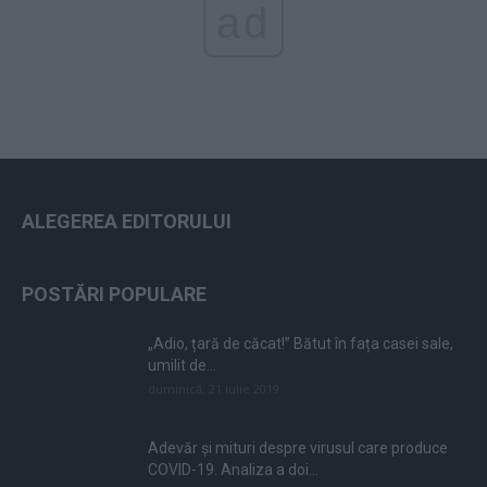
ad
ALEGEREA EDITORULUI
POSTĂRI POPULARE
„Adio, țară de căcat!” Bătut în fața casei sale,
umilit de...
duminică, 21 iulie 2019
Adevăr și mituri despre virusul care produce
COVID-19. Analiza a doi...