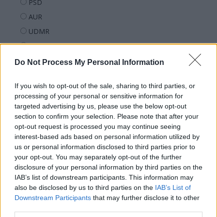
PSD
AUR
UDMR
PMP (Tomac)
Forța Dreptei (L. Orban)
Do Not Process My Personal Information
PNȚMM
If you wish to opt-out of the sale, sharing to third parties, or
REPER
processing of your personal or sensitive information for
SENS
targeted advertising by us, please use the below opt-out
section to confirm your selection. Please note that after your
SOS (Șoșoacă)
opt-out request is processed you may continue seeing
POT (Gavrilă)
interest-based ads based on personal information utilized by
us or personal information disclosed to third parties prior to
PACE (Peia)
your opt-out. You may separately opt-out of the further
Acțiunea Conservatoare (Târziu)
disclosure of your personal information by third parties on the
PDF (Lazarus)
IAB’s list of downstream participants. This information may
also be disclosed by us to third parties on the
IAB’s List of
PUSL (D. Voiculescu)
Downstream Participants
that may further disclose it to other
PNȚCD (Pavelescu)
third parties.