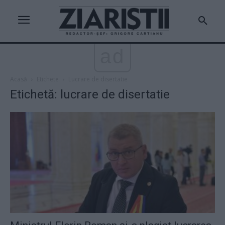
ad
Acasă
Etichete
Lucrare de disertatie
Etichetă: lucrare de disertatie