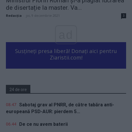
Ministrul Florin Roman și-a plagiat lucrarea
de disertație la master. Va...
Redacţia
-
joi, 9 decembrie 2021
3
ad
Susțineți presa liberă! Donați aici pentru
Ziaristii.com!
24 de ore
08.47
Sabotaj grav al PNRR, de către tabăra anti-
europeană PSD-AUR: pierdem 5...
06.44
De ce nu avem baterii