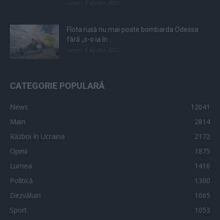
vineri, 3 aprilie 2020
Flota rusă nu mai poate bombarda Odessa
fără „s-o ia în...
vineri, 8 aprilie 2022
CATEGORIE POPULARĂ
News
12041
Main
2814
Război în Ucraina
2172
Opinii
1875
Lumea
1416
Politică
1300
Dezvăluiri
1065
Sport
1053