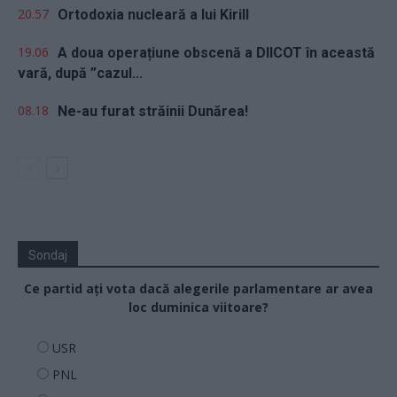
20.57
Ortodoxia nucleară a lui Kirill
19.06
A doua operațiune obscenă a DIICOT în această
vară, după ”cazul...
08.18
Ne-au furat străinii Dunărea!
Sondaj
Ce partid ați vota dacă alegerile parlamentare ar avea
loc duminica viitoare?
USR
PNL