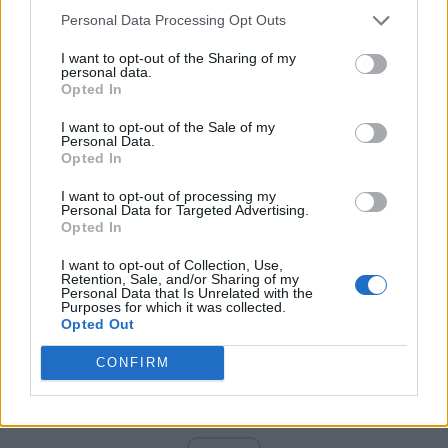
PNCR (Terheș)
Personal Data Processing Opt Outs
Partidul Patrioților (Surugiu)
I want to opt-out of the Sharing of my
FAR (Coarnă)
personal data.
Opted In
România pe Primul Loc (Ponta)
Altul
I want to opt-out of the Sale of my
Personal Data.
Opted In
I want to opt-out of processing my
Arată rezultatele
Personal Data for Targeted Advertising.
Opted In
Arhiva sondajelor
I want to opt-out of Collection, Use,
Retention, Sale, and/or Sharing of my
Personal Data that Is Unrelated with the
Purposes for which it was collected.
Opted Out
CONFIRM