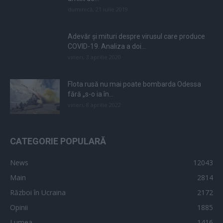
duminică, 21 iulie 2019
Adevăr și mituri despre virusul care produce
COVID-19. Analiza a doi...
vineri, 3 aprilie 2020
Flota rusă nu mai poate bombarda Odessa
fără „s-o ia în...
vineri, 8 aprilie 2022
CATEGORIE POPULARĂ
News
12043
Main
2814
Război în Ucraina
2172
Opinii
1885
Lumea
1416