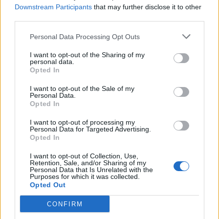
Downstream Participants
that may further disclose it to other
PDF (Lazarus)
third parties.
PUSL (D. Voiculescu)
Personal Data Processing Opt Outs
PNȚCD (Pavelescu)
I want to opt-out of the Sharing of my
PNCR (Terheș)
personal data.
Opted In
Partidul Patrioților (Surugiu)
FAR (Coarnă)
I want to opt-out of the Sale of my
Personal Data.
România pe Primul Loc (Ponta)
Opted In
Altul
I want to opt-out of processing my
Personal Data for Targeted Advertising.
Opted In
Arată rezultatele
I want to opt-out of Collection, Use,
Retention, Sale, and/or Sharing of my
Personal Data that Is Unrelated with the
Arhiva sondajelor
Purposes for which it was collected.
Opted Out
CONFIRM