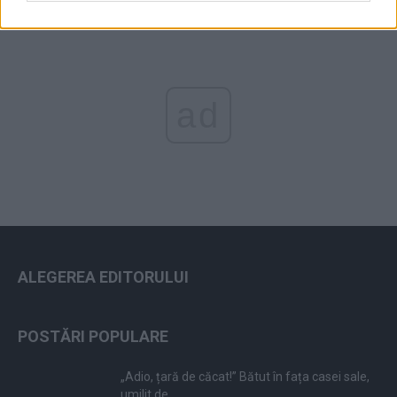
ad
ALEGEREA EDITORULUI
POSTĂRI POPULARE
„Adio, țară de căcat!” Bătut în fața casei sale,
umilit de...