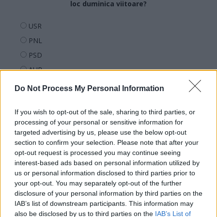
loc duminica viitoare?
USR
PNL
PSD
AUR
UDMR
Do Not Process My Personal Information
PMP (Tomac)
If you wish to opt-out of the sale, sharing to third parties, or
Forța Dreptei (L. Orban)
processing of your personal or sensitive information for
PNȚMM
targeted advertising by us, please use the below opt-out
REPER
section to confirm your selection. Please note that after your
opt-out request is processed you may continue seeing
SENS
interest-based ads based on personal information utilized by
SOS (Șoșoacă)
us or personal information disclosed to third parties prior to
your opt-out. You may separately opt-out of the further
POT (Gavrilă)
disclosure of your personal information by third parties on the
PACE (Peia)
IAB’s list of downstream participants. This information may
also be disclosed by us to third parties on the
IAB’s List of
Acțiunea Conservatoare (Târziu)