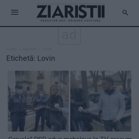
ad
Acasă
Etichete
Lovin
Etichetă: Lovin