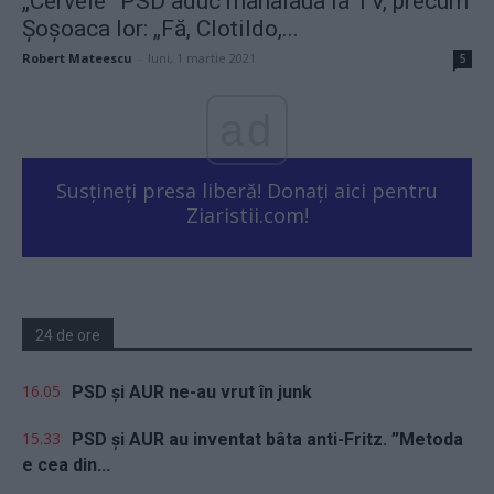
„Cervele” PSD aduc mahalaua la TV, precum
Șoșoaca lor: „Fă, Clotildo,...
Robert Mateescu
-
luni, 1 martie 2021
5
ad
Susțineți presa liberă! Donați aici pentru
Ziaristii.com!
24 de ore
16.05
PSD și AUR ne-au vrut în junk
15.33
PSD și AUR au inventat bâta anti-Fritz. ”Metoda
e cea din...