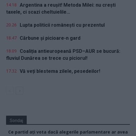
14.18
Argentina a reușit! Metoda Milei: nu crești
taxele, ci scazi cheltuielile...
20.26
Lupta politicii românești cu prezentul
18.47
Cărbune și picioare-n gard
18.09
Coaliția antieuropeană PSD–AUR se bucură:
fluviul Dunărea se trece cu piciorul!
17.32
Vă veți blestema zilele, pesedeilor!
Sondaj
Ce partid ați vota dacă alegerile parlamentare ar avea