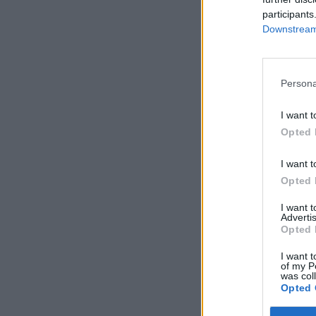
participants
Downstream 
Persona
I want t
Opted 
I want t
Opted 
I want 
Advertis
Opted 
I want t
of my P
was col
Opted 