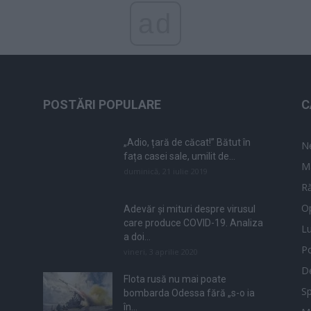
ad
POSTĂRI POPULARE
C
„Adio, țară de căcat!” Bătut în
N
fața casei sale, umilit de...
M
duminică, 21 iulie 2019
Ră
Op
Adevăr și mituri despre virusul
care produce COVID-19. Analiza
L
a doi...
Po
vineri, 3 aprilie 2020
De
Flota rusă nu mai poate
Sp
bombarda Odessa fără „s-o ia
în...