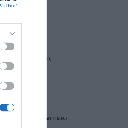
B’s List of
USR
PNL
PSD
AUR
UDMR
PMP (Tomac)
Forța Dreptei (L. Orban)
PNȚMM
REPER
SENS
SOS (Șoșoacă)
POT (Gavrilă)
PACE (Peia)
Acțiunea Conservatoare (Târziu)
PDF (Lazarus)