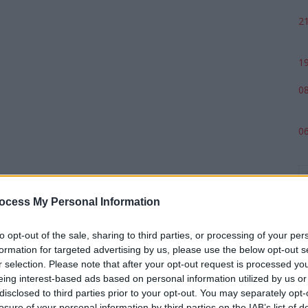
21
19
08
06
ocess My Personal Information
to opt-out of the sale, sharing to third parties, or processing of your per
formation for targeted advertising by us, please use the below opt-out s
r selection. Please note that after your opt-out request is processed y
eing interest-based ads based on personal information utilized by us or
p
disclosed to third parties prior to your opt-out. You may separately opt-
losure of your personal information by third parties on the IAB’s list of