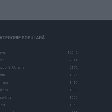
ATEGORIE POPULARĂ
ews
12042
ain
2814
zboi în Ucraina
2172
inii
1876
umea
1416
litică
1300
zvăluiri
1065
ort
1053