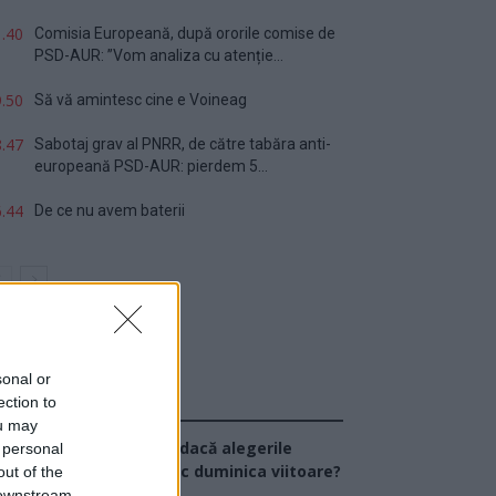
.40
Comisia Europeană, după ororile comise de
PSD-AUR: ”Vom analiza cu atenție...
.50
Să vă amintesc cine e Voineag
.47
Sabotaj grav al PNRR, de către tabăra anti-
europeană PSD-AUR: pierdem 5...
.44
De ce nu avem baterii
sonal or
ection to
Sondaj
ou may
Ce partid ați vota dacă alegerile
 personal
arlamentare ar avea loc duminica viitoare?
out of the
 downstream