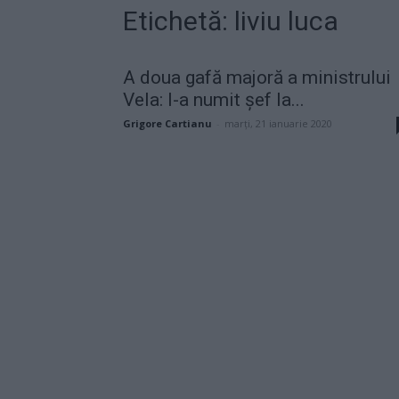
Etichetă: liviu luca
A doua gafă majoră a ministrului
Vela: l-a numit șef la...
Grigore Cartianu
-
marți, 21 ianuarie 2020