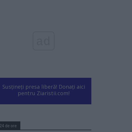
ad
Susțineți presa liberă! Donați aici
pentru Ziaristii.com!
24 de ore