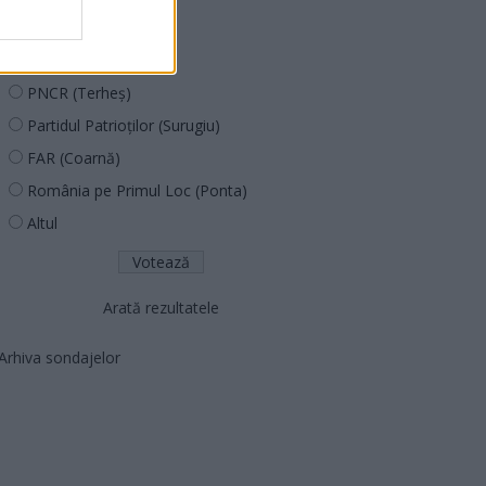
PUSL (D. Voiculescu)
PNȚCD (Pavelescu)
PNCR (Terheș)
Partidul Patrioților (Surugiu)
FAR (Coarnă)
România pe Primul Loc (Ponta)
Altul
Arată rezultatele
Arhiva sondajelor