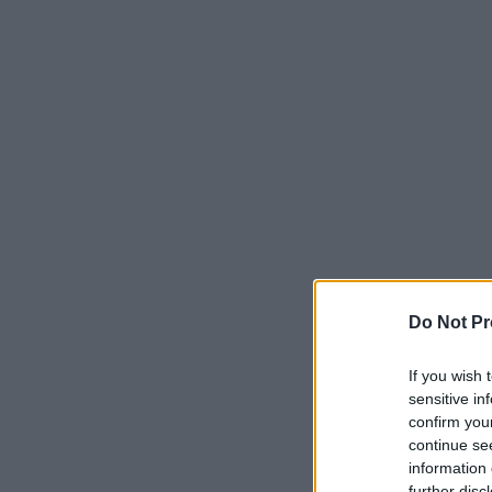
Do Not Pr
If you wish 
sensitive in
confirm you
continue se
information 
further disc