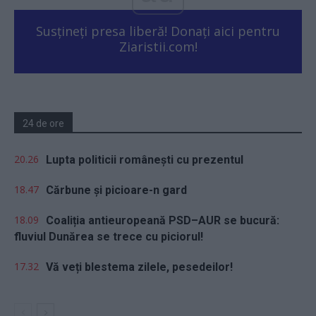
Susțineți presa liberă! Donați aici pentru
Ziaristii.com!
24 de ore
20.26
Lupta politicii românești cu prezentul
18.47
Cărbune și picioare-n gard
18.09
Coaliția antieuropeană PSD–AUR se bucură:
fluviul Dunărea se trece cu piciorul!
17.32
Vă veți blestema zilele, pesedeilor!