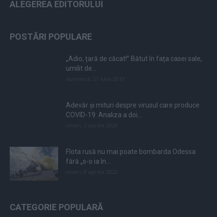
ALEGEREA EDITORULUI
POSTĂRI POPULARE
„Adio, țară de căcat!” Bătut în fața casei sale,
umilit de...
duminică, 21 iulie 2019
Adevăr și mituri despre virusul care produce
COVID-19. Analiza a doi...
vineri, 3 aprilie 2020
Flota rusă nu mai poate bombarda Odessa
fără „s-o ia în...
vineri, 8 aprilie 2022
CATEGORIE POPULARĂ