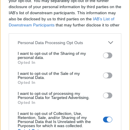
your opt-out. You may separately opt-out of the further
SENS
disclosure of your personal information by third parties on the
IAB’s list of downstream participants. This information may
SOS (Șoșoacă)
also be disclosed by us to third parties on the
IAB’s List of
POT (Gavrilă)
Downstream Participants
that may further disclose it to other
third parties.
PACE (Peia)
Acțiunea Conservatoare (Târziu)
Personal Data Processing Opt Outs
PDF (Lazarus)
I want to opt-out of the Sharing of my
PUSL (D. Voiculescu)
personal data.
Opted In
PNȚCD (Pavelescu)
I want to opt-out of the Sale of my
PNCR (Terheș)
Personal Data.
Opted In
Partidul Patrioților (Surugiu)
FAR (Coarnă)
I want to opt-out of processing my
Personal Data for Targeted Advertising.
România pe Primul Loc (Ponta)
Opted In
Altul
I want to opt-out of Collection, Use,
Retention, Sale, and/or Sharing of my
Personal Data that Is Unrelated with the
Purposes for which it was collected.