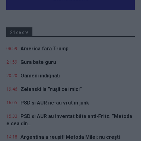
24 de ore
08.59
America fără Trump
21.59
Gura bate guru
20.20
Oameni indignați
19.46
Zelenski la ”rușii cei mici”
16.05
PSD și AUR ne-au vrut în junk
15.33
PSD și AUR au inventat bâta anti-Fritz. ”Metoda
e cea din...
14.18
Argentina a reușit! Metoda Milei: nu crești