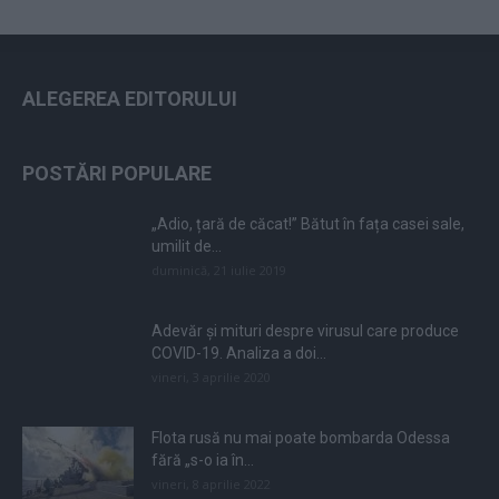
ALEGEREA EDITORULUI
POSTĂRI POPULARE
„Adio, țară de căcat!” Bătut în fața casei sale,
umilit de...
duminică, 21 iulie 2019
Adevăr și mituri despre virusul care produce
COVID-19. Analiza a doi...
vineri, 3 aprilie 2020
Flota rusă nu mai poate bombarda Odessa
fără „s-o ia în...
vineri, 8 aprilie 2022