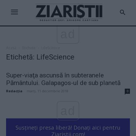
ad
Acasă
Etichete
LifeScience
Etichetă: LifeScience
Super-viaţa ascunsă în subteranele
Pământului. Galapagos-ul de sub planetă
Redacţia
-
marți, 11 decembrie 2018
0
ad
Susțineți presa liberă! Donați aici pentru
Ziaristii.com!