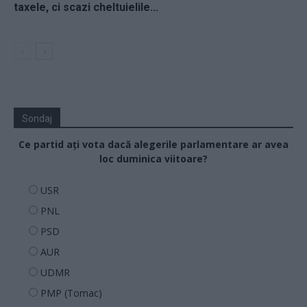
taxele, ci scazi cheltuielile...
Sondaj
Ce partid ați vota dacă alegerile parlamentare ar avea
loc duminica viitoare?
USR
PNL
PSD
AUR
UDMR
PMP (Tomac)