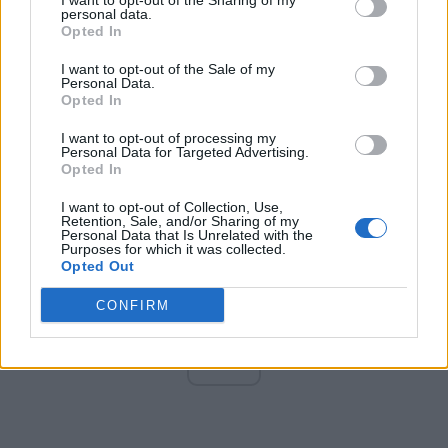
I want to opt-out of the Sharing of my
Altul
personal data.
Opted In
I want to opt-out of the Sale of my
Personal Data.
Arată rezultatele
Opted In
Arhiva sondajelor
I want to opt-out of processing my
Personal Data for Targeted Advertising.
Opted In
I want to opt-out of Collection, Use,
Retention, Sale, and/or Sharing of my
Personal Data that Is Unrelated with the
Purposes for which it was collected.
Opted Out
CONFIRM
ad