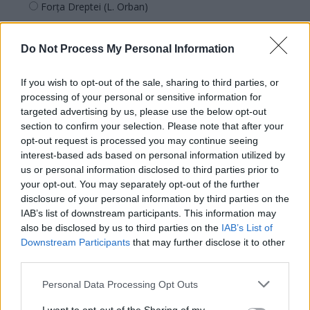
Forța Dreptei (L. Orban)
PNȚMM
REPER
Do Not Process My Personal Information
SENS
If you wish to opt-out of the sale, sharing to third parties, or
SOS (Șoșoacă)
processing of your personal or sensitive information for
POT (Gavrilă)
targeted advertising by us, please use the below opt-out
section to confirm your selection. Please note that after your
PACE (Peia)
opt-out request is processed you may continue seeing
Acțiunea Conservatoare (Târziu)
interest-based ads based on personal information utilized by
us or personal information disclosed to third parties prior to
PDF (Lazarus)
your opt-out. You may separately opt-out of the further
PUSL (D. Voiculescu)
disclosure of your personal information by third parties on the
PNȚCD (Pavelescu)
IAB’s list of downstream participants. This information may
also be disclosed by us to third parties on the
IAB’s List of
PNCR (Terheș)
Downstream Participants
that may further disclose it to other
Partidul Patrioților (Surugiu)
third parties.
FAR (Coarnă)
Personal Data Processing Opt Outs
România pe Primul Loc (Ponta)