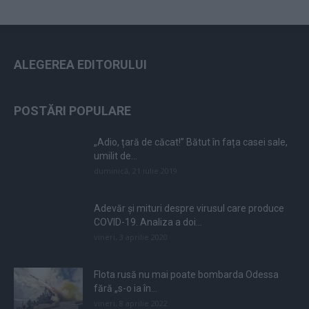
ALEGEREA EDITORULUI
POSTĂRI POPULARE
„Adio, țară de căcat!” Bătut în fața casei sale,
umilit de...
duminică, 21 iulie 2019
Adevăr și mituri despre virusul care produce
COVID-19. Analiza a doi...
vineri, 3 aprilie 2020
Flota rusă nu mai poate bombarda Odessa
fără „s-o ia în...
vineri, 8 aprilie 2022