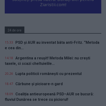
Ziaristii.com!
24 de ore
15.33
PSD și AUR au inventat bâta anti-Fritz. ”Metoda
e cea din...
14.18
Argentina a reușit! Metoda Milei: nu crești
taxele, ci scazi cheltuielile...
20.26
Lupta politicii românești cu prezentul
18.47
Cărbune și picioare-n gard
18.09
Coaliția antieuropeană PSD–AUR se bucură:
fluviul Dunărea se trece cu piciorul!