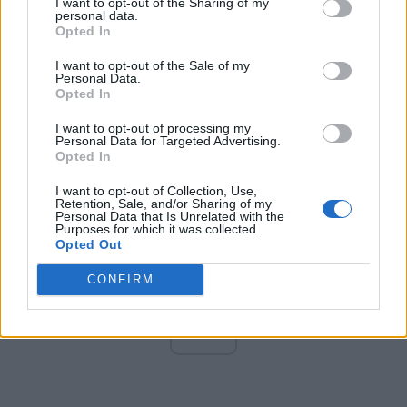
I want to opt-out of the Sharing of my
Altul
personal data.
Opted In
I want to opt-out of the Sale of my
Personal Data.
Arată rezultatele
Opted In
Arhiva sondajelor
I want to opt-out of processing my
Personal Data for Targeted Advertising.
Opted In
I want to opt-out of Collection, Use,
Retention, Sale, and/or Sharing of my
Personal Data that Is Unrelated with the
Purposes for which it was collected.
Opted Out
CONFIRM
ad