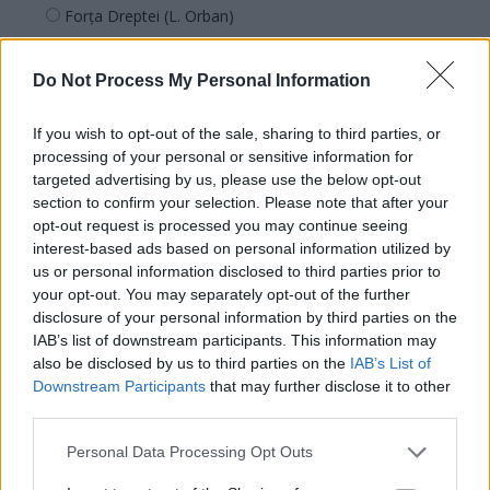
Forța Dreptei (L. Orban)
PNȚMM
Do Not Process My Personal Information
REPER
SENS
If you wish to opt-out of the sale, sharing to third parties, or
SOS (Șoșoacă)
processing of your personal or sensitive information for
POT (Gavrilă)
targeted advertising by us, please use the below opt-out
section to confirm your selection. Please note that after your
PACE (Peia)
opt-out request is processed you may continue seeing
Acțiunea Conservatoare (Târziu)
interest-based ads based on personal information utilized by
us or personal information disclosed to third parties prior to
PDF (Lazarus)
your opt-out. You may separately opt-out of the further
PUSL (D. Voiculescu)
disclosure of your personal information by third parties on the
IAB’s list of downstream participants. This information may
PNȚCD (Pavelescu)
also be disclosed by us to third parties on the
IAB’s List of
PNCR (Terheș)
Downstream Participants
that may further disclose it to other
Partidul Patrioților (Surugiu)
third parties.
FAR (Coarnă)
Personal Data Processing Opt Outs
România pe Primul Loc (Ponta)