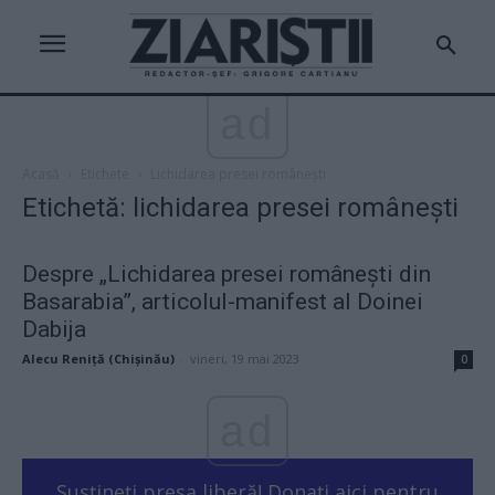
ad
Acasă
Etichete
Lichidarea presei românești
Etichetă: lichidarea presei românești
Despre „Lichidarea presei românești din
Basarabia”, articolul-manifest al Doinei
Dabija
Alecu Reniță (Chișinău)
-
vineri, 19 mai 2023
0
ad
Susțineți presa liberă! Donați aici pentru