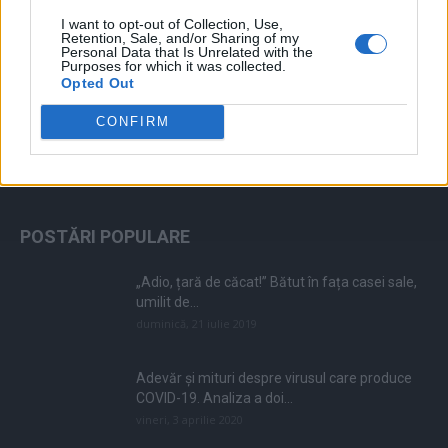
I want to opt-out of Collection, Use,
Retention, Sale, and/or Sharing of my
Personal Data that Is Unrelated with the
Purposes for which it was collected.
Opted Out
CONFIRM
ALEGEREA EDITORULUI
POSTĂRI POPULARE
„Adio, țară de căcat!” Bătut în fața casei sale,
umilit de...
duminică, 21 iulie 2019
Adevăr și mituri despre virusul care produce
COVID-19. Analiza a doi...
vineri, 3 aprilie 2020