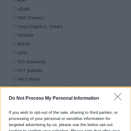
AUR
UDMR
PMP (Tomac)
Forța Dreptei (L. Orban)
PNȚMM
REPER
SENS
SOS (Șoșoacă)
POT (Gavrilă)
PACE (Peia)
Acțiunea Conservatoare (Târziu)
PDF (Lazarus)
Do Not Process My Personal Information
PUSL (D. Voiculescu)
If you wish to opt-out of the sale, sharing to third parties, or
PNȚCD (Pavelescu)
processing of your personal or sensitive information for
PNCR (Terheș)
targeted advertising by us, please use the below opt-out
section to confirm your selection. Please note that after your