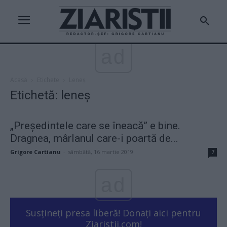
ad
Acasă
Etichete
Leneș
Etichetă: leneș
„Președintele care se îneacă” e bine.
Dragnea, mârlanul care-i poartă de...
Grigore Cartianu
-
sâmbătă, 16 martie 2019
7
ad
Susțineți presa liberă! Donați aici pentru
Ziaristii.com!