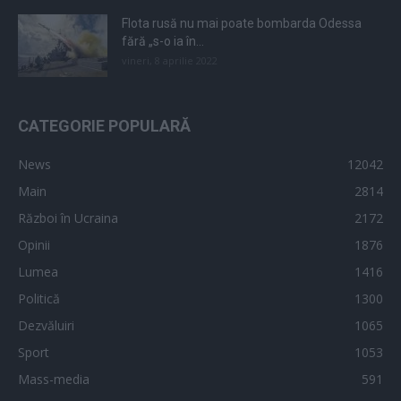
Flota rusă nu mai poate bombarda Odessa
fără „s-o ia în...
vineri, 8 aprilie 2022
CATEGORIE POPULARĂ
News
12042
Main
2814
Război în Ucraina
2172
Opinii
1876
Lumea
1416
Politică
1300
Dezvăluiri
1065
Sport
1053
Mass-media
591