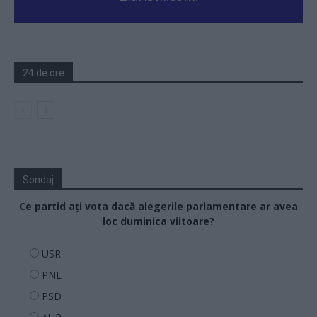
24 de ore
Sondaj
Ce partid ați vota dacă alegerile parlamentare ar avea
loc duminica viitoare?
USR
PNL
PSD